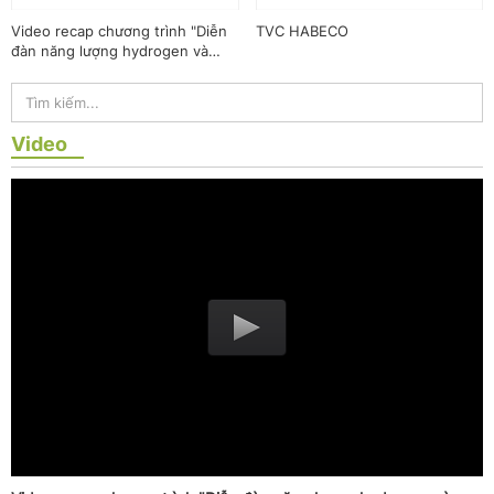
Video recap chương trình "Diễn
TVC HABECO
đàn năng lượng hydrogen và
tương lai công nghiệp không
phát thải"
Video