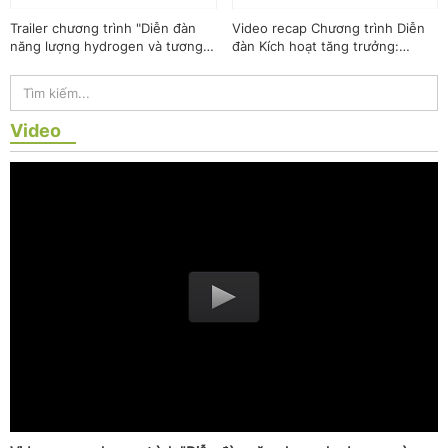
Trailer chương trình "Diễn đàn
Video recap Chương trình Diễn
năng lượng hydrogen và tương
đàn Kích hoạt tăng trưởng:
lai công nghiệp không phát thải"
Chính sách vi mô đột phá và mục
tiêu hai con số
Video