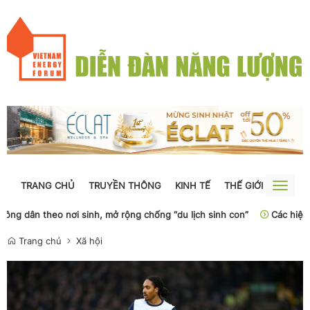
TRANG CHỦ
TRUYỀN THÔNG
KINH TẾ
THẾ GIỚI
NGUỒN
Toggle
naviga
i sinh, mở rộng chống “du lịch sinh con”
Các hiệp hội vận tải biể
Trang chủ
Xã hội