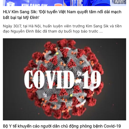
HLV Kim Sang Sik: 'Đội tuyển Việt Nam quyết tâm nối dài mạch
bất bại tại Mỹ Đình'
Ngày 30/7, tại Hà Nội, huấn luyện viên trưởng Kim Sang Sik và tiền
đạo Nguyễn Đình Bắc đã tham dự buổi họp báo trước ...
Bộ Y tế khuyến cáo người dân chủ động phòng bệnh Covid-19