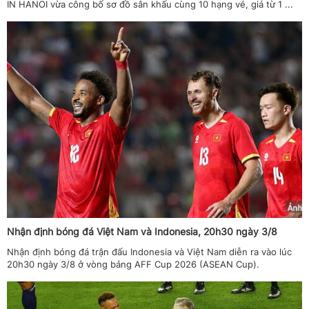
IN HANOI vừa công bố sơ đồ sân khấu cùng 10 hạng vé, giá từ 1 ...
Nhận định bóng đá Việt Nam và Indonesia, 20h30 ngày 3/8
Nhận định bóng đá trận đấu Indonesia và Việt Nam diễn ra vào lúc
20h30 ngày 3/8 ở vòng bảng AFF Cup 2026 (ASEAN Cup).