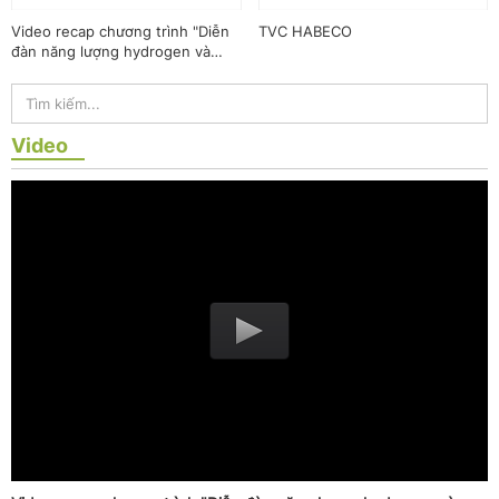
Video recap chương trình "Diễn
TVC HABECO
đàn năng lượng hydrogen và
tương lai công nghiệp không
phát thải"
Video