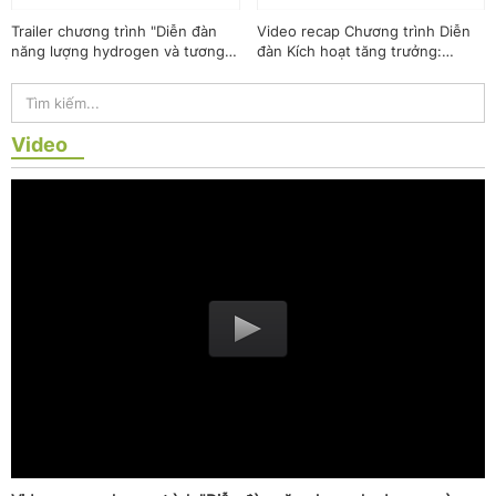
Trailer chương trình "Diễn đàn
Video recap Chương trình Diễn
năng lượng hydrogen và tương
đàn Kích hoạt tăng trưởng:
lai công nghiệp không phát thải"
Chính sách vi mô đột phá và mục
tiêu hai con số
Video