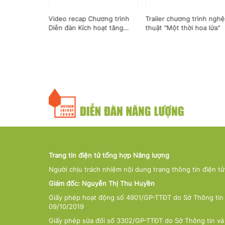
trình "Diễn
Video recap Chương trình
Trailer chương trình nghệ
g hydrogen
Diễn đàn Kích hoạt tăng
thuật "Một thời hoa lửa"
ng nghiệp
trưởng: Chính sách vi mô
i"
đột phá và mục tiêu hai con
số
Trang tin điện tử tổng hợp Năng lượng
Người chịu trách nhiệm nội dung trang thông tin điện t
Giám đốc: Nguyễn Thị Thu Huyền
Giấy phép hoạt động số 4901/GP-TTĐT do Sở Thông tin 
09/10/2019
Giấy phép sửa đổi số 3302/GP-TTĐT do Sở Thông tin và