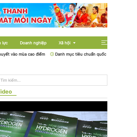
 lực
Doanh nghiệp
Xã hội
uyết vào mùa cao điểm
Danh mục tiêu chuẩn quốc tế khuyến khích 
Giải trí
Giáo dục
ideo
Sức khỏe