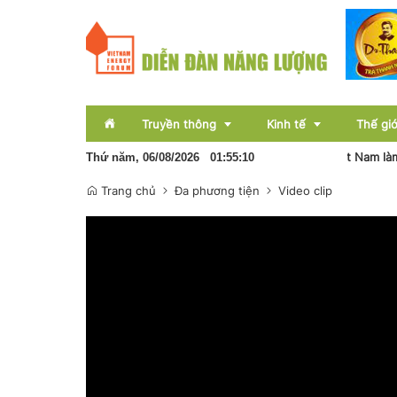
Truyền thông
Kinh tế
Thế giớ
Đại biểu Quốc hội: Cần tăng cường bảo vệ lao động Việt Nam làm
Thứ năm, 06/08/2026
01
:
55
:
11
Trang chủ
Đa phương tiện
Video clip
Sự kiện
Thị trường
Báo chí
Tài chính
Bất động sản
OCOP
Emagazine