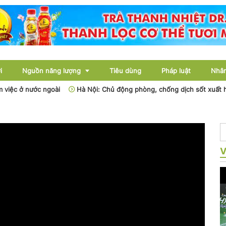
i
Nguồn năng lượng
Tiêu dùng
Pháp luật
Nhân
 việc ở nước ngoài
Hà Nội: Chủ động phòng, chống dịch sốt xuất h
Điện
Dầu khí
V
Than - Khoáng sản
Thủy điện
Năng lượng mới