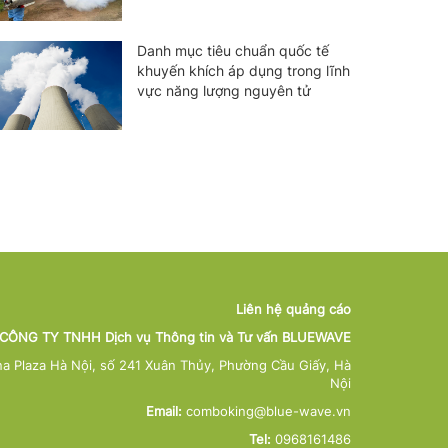
có 7UP, Du xuân bao
P/S chuyên gia chăm sóc
JSOL với bí qu
Danh mục tiêu chuẩn quốc tế
 khoái!
nướu mới - nướu khỏe răng
ẩm mịn khỏe 
khuyến khích áp dụng trong lĩnh
chắc
với sữa dưỡng
vực năng lượng nguyên tử
Cerave
Liên hệ quảng cáo
CÔNG TY TNHH Dịch vụ Thông tin và Tư vấn BLUEWAVE
na Plaza Hà Nội, số 241 Xuân Thủy, Phường Cầu Giấy, Hà
Nội
Email:
comboking@blue-wave.vn
Tel:
0968161486