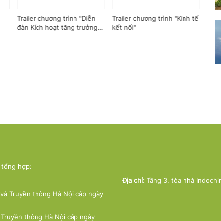
Trailer chương trình "Diễn
Trailer chương trình "Kinh tế
Tết 
đàn Kích hoạt tăng trưởng:
kết nối"
sảng
Chính sách vi mô đột phá và
mục tiêu hai con số"
ử tổng hợp:
Địa chỉ:
Tầng 3, tòa nhà Indochi
và Truyền thông Hà Nội cấp ngày
 Truyền thông Hà Nội cấp ngày