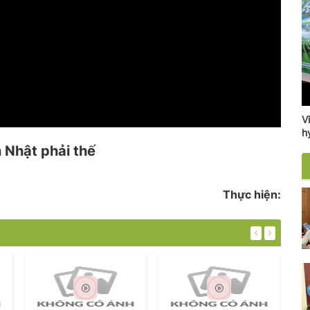
V
h
n Nhật phải thế
Thực hiện: