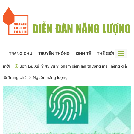
TRANG CHỦ
TRUYỀN THÔNG
KINH TẾ
THẾ GIỚI
NGUỒN
Toggle
naviga
 La: Xử lý 45 vụ vi phạm gian lận thương mại, hàng giả
Phân cấp, p
Trang chủ
Nguồn năng lượng