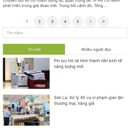
Chuyển đổi số trở thành động lực quan trọng để TP Hồ Chí Minh
phát triển trong giai đoạn mới. Trong bối cảnh đó, Tổng ...
1
2
3
4
5
Tin mới
Nhiều người đọc
Pin lưu trữ sẽ hình thành nền kinh tế
năng lượng mới
Sơn La: Xử lý 45 vụ vi phạm gian lận
thương mại, hàng giả