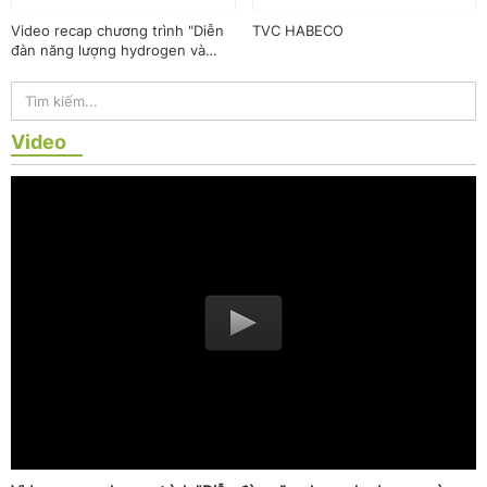
Video recap chương trình "Diễn
TVC HABECO
đàn năng lượng hydrogen và
tương lai công nghiệp không
phát thải"
Video