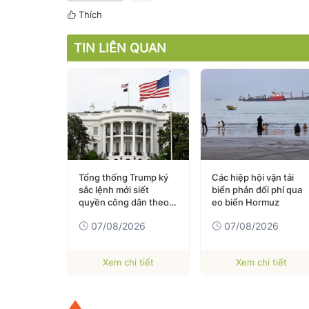
Thích
TIN LIÊN QUAN
u Âu: Báo
Tổng thống Trump ký
Các hiệp hội vận tải
m thể lực
sắc lệnh mới siết
biển phản đối phí qua
quyền công dân theo
eo biển Hormuz
026
nơi sinh, mở rộng
07/08/2026
07/08/2026
chống “du lịch sinh
con”
 tiết
Xem chi tiết
Xem chi tiết