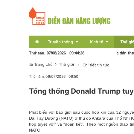
Truyền thông
Kinh tế
Thế giớ
Tổng thống Trump ký sắc lệnh mới siết quyền công dân theo nơi
Thứ sáu, 07/08/2026
09
:
44
:
28
Trang chủ
Thế giới
Chi tiết tin tức
Sự kiện
Thị trường
Thứ năm, 09/07/2026
|
09:50
Báo chí
Tài chính
Tổng thống Donald Trump tuy
Bất động sản
OCOP
Phát biểu với báo giới sau cuộc họp kín của 32 nguy
Emagazine
Đại Tây Dương (NATO) ở thủ đô Ankara của Thổ Nhĩ Kỳ
họp tuyệt vời” và “đoàn kết”. Theo một nguồn thạo ti
NATO.