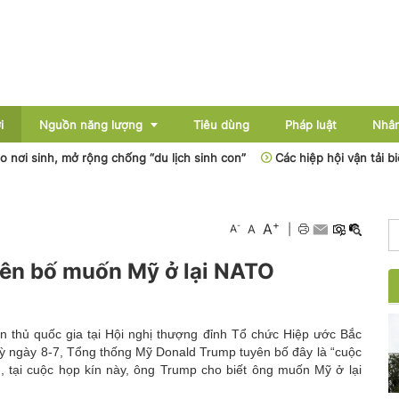
i
Nguồn năng lượng
Tiêu dùng
Pháp luật
Nhân
 sinh, mở rộng chống “du lịch sinh con”
Các hiệp hội vận tải biển 
Điện
+
A
-
A
A
|
Dầu khí
ên bố muốn Mỹ ở lại NATO
Than - Khoáng sản
Thủy điện
ên thủ quốc gia tại Hội nghị thượng đỉnh Tổ chức Hiệp ước Bắc
Năng lượng mới
 ngày 8-7, Tổng thống Mỹ Donald Trump tuyên bố đây là “cuộc
n, tại cuộc họp kín này, ông Trump cho biết ông muốn Mỹ ở lại