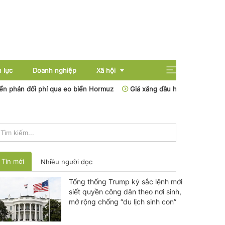
 lực
Doanh nghiệp
Xã hội
phản đối phí qua eo biển Hormuz
Giá xăng dầu hôm nay (7-8): Giá d
Giải trí
Giáo dục
Sức khỏe
Tin mới
Nhiều người đọc
Tổng thống Trump ký sắc lệnh mới
siết quyền công dân theo nơi sinh,
mở rộng chống “du lịch sinh con”