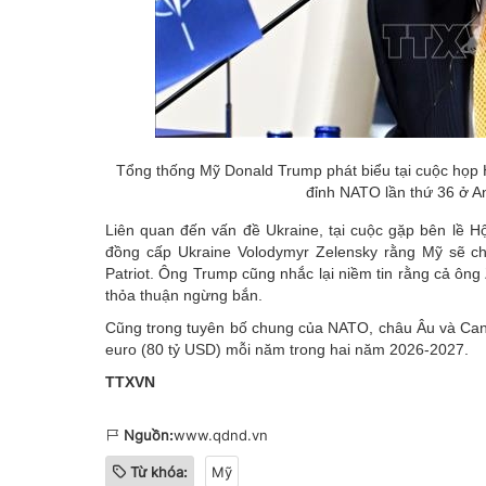
Tổng thống Mỹ Donald Trump phát biểu tại cuộc họp
đỉnh NATO lần thứ 36 ở A
Liên quan đến vấn đề Ukraine, tại cuộc gặp bên lề H
đồng cấp Ukraine Volodymyr Zelensky rằng Mỹ sẽ c
Patriot. Ông Trump cũng nhắc lại niềm tin rằng cả ôn
thỏa thuận ngừng bắn.
Cũng trong tuyên bố chung của NATO, châu Âu và Cana
euro (80 tỷ USD) mỗi năm trong hai năm 2026-2027.
TTXVN
Nguồn:
www.qdnd.vn
Từ khóa:
Mỹ