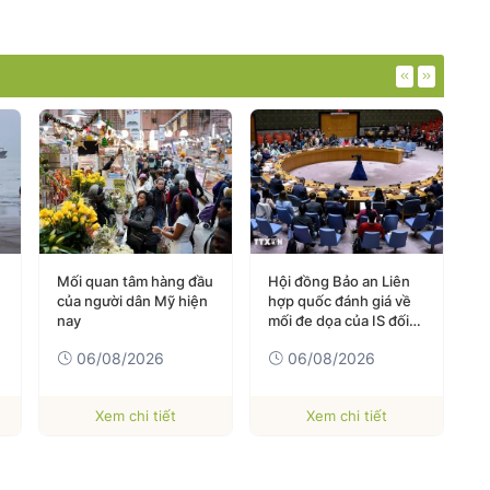
Mối quan tâm hàng đầu
Hội đồng Bảo an Liên
C
của người dân Mỹ hiện
hợp quốc đánh giá về
h
nay
mối đe dọa của IS đối
s
với hòa bình và an ninh
06/08/2026
06/08/2026
quốc tế
Xem chi tiết
Xem chi tiết