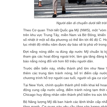
Người dân di chuyển dưới tiết tr
Theo Cơ quan Thời tiết Quốc gia Mỹ (NWS), một "vòm 
trên khu vực Trung Tây, miền Nam và Bờ Đông, khiến n
số nhiệt ở một số địa phương có thể lên tới 46 độ C. H
lục nhiệt độ nhiều năm được dự báo sẽ bị phá vỡ trong 
Đợt nắng nóng
diễn ra đúng dịp nước Mỹ chuẩn bị kỷ
tham gia các hoạt động ngoài trời, làm gia tăng đáng
báo nắng nóng đối với hơn 60 triệu người dân.
Trước diễn biến này, nhiều thành phố lớn như New Y
thêm các trung tâm tránh nóng, bố trí điểm cấp nước
chương trình hỗ trợ người cao tuổi, người vô gia cư c
Tại New York, chính quyền thành phố triển khai kế hoạc
động cung cấp nước uống, điểm tránh nóng tạm thời đ
Chicago huy động nhân viên thành phố kiểm tra sức khỏ
Bộ Năng lượng Mỹ
đã ban hành các lệnh khẩn cấp nhằm
tăng mạnh. Cơ quan này yêu cầu tăng sản lượng phát 