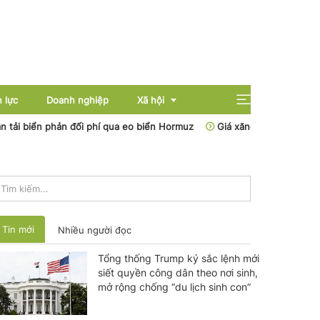
 lực
Doanh nghiệp
Xã hội
biển phản đối phí qua eo biển Hormuz
Giá xăng dầu hôm nay (7-8): G
Giải trí
Giáo dục
Sức khỏe
Tin mới
Nhiều người đọc
Tổng thống Trump ký sắc lệnh mới
siết quyền công dân theo nơi sinh,
mở rộng chống “du lịch sinh con”