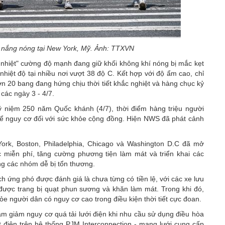
ời nắng nóng tại New York, Mỹ. Ảnh: TTXVN
nhiệt" cường độ mạnh đang giữ khối không khí nóng bị mắc kẹt
hiệt độ tại nhiều nơi vượt 38 độ C. Kết hợp với độ ẩm cao, chỉ
ơn 20 bang đang hứng chịu thời tiết khắc nghiệt và hàng chục kỷ
các ngày 3 - 4/7.
 niệm 250 năm Quốc khánh (4/7), thời điểm hàng triệu người
 kể nguy cơ đối với sức khỏe cộng đồng. Hiện NWS đã phát cảnh
ork, Boston, Philadelphia, Chicago và Washington D.C đã mở
 miễn phí, tăng cường phương tiện làm mát và triển khai các
ùng các nhóm dễ bị tổn thương.
h ứng phó được đánh giá là chưa từng có tiền lệ, với các xe lưu
ược trang bị quạt phun sương và khăn làm mát. Trong khi đó,
e người dân có nguy cơ cao trong điều kiện thời tiết cực đoan.
 giảm nguy cơ quá tải lưới điện khi nhu cầu sử dụng điều hòa
điện trên hệ thống PJM Interconnection - mạng lưới cung cấp