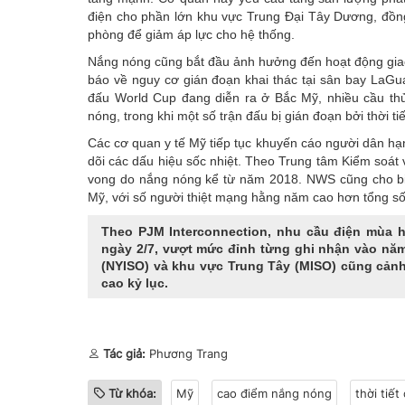
điện cho phần lớn khu vực Trung Đại Tây Dương, đồng
phòng để giảm áp lực cho hệ thống.
Nắng nóng cũng bắt đầu ảnh hưởng đến hoạt động giao 
báo về nguy cơ gián đoạn khai thác tại sân bay LaGuar
đấu World Cup đang diễn ra ở Bắc Mỹ, nhiều cầu thủ 
nóng, trong khi một số trận đấu bị gián đoạn bởi
thời t
Các cơ quan y tế Mỹ tiếp tục khuyến cáo người dân hạ
dõi các dấu hiệu sốc nhiệt. Theo Trung tâm Kiểm soát
vong do nắng nóng kể từ năm 2018. NWS cũng cho biết
Mỹ, với số người thiệt mạng hằng năm cao hơn tổng số 
Theo PJM Interconnection, nhu cầu điện mùa h
ngày 2/7, vượt mức đỉnh từng ghi nhận vào năm
(NYISO) và khu vực Trung Tây (MISO) cũng cảnh 
cao kỷ lục.
Tác giả:
Phương Trang
Từ khóa:
Mỹ
cao điểm nắng nóng
thời tiết