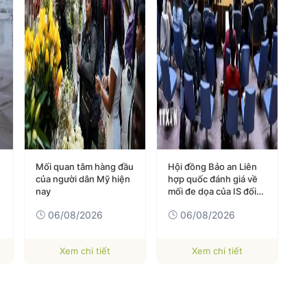
Mối quan tâm hàng đầu
Hội đồng Bảo an Liên
C
của người dân Mỹ hiện
hợp quốc đánh giá về
h
nay
mối đe dọa của IS đối
s
với hòa bình và an ninh
06/08/2026
06/08/2026
quốc tế
Xem chi tiết
Xem chi tiết