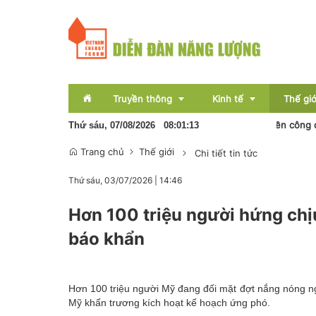
Truyền thông
Kinh tế
Thế giớ
Tổng thống Trump ký sắc lệnh mới siết quyền công dân theo
Thứ sáu, 07/08/2026
08
:
01
:
14
Trang chủ
Thế giới
Chi tiết tin tức
Sự kiện
Thị trường
Thứ sáu, 03/07/2026
|
14:46
Báo chí
Tài chính
Hơn 100 triệu người hứng ch
Bất động sản
báo khẩn
OCOP
Emagazine
Hơn 100 triệu người Mỹ đang đối mặt đợt nắng nóng ng
Mỹ khẩn trương kích hoạt kế hoạch ứng phó.