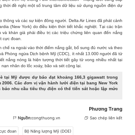
 thời đề nghị một số trung tâm dữ liệu sử dụng nguồn điện dự
thông và các sự kiện đông người. Delta Air Lines đã phát cảnh
dia (New York) do điều kiện thời tiết khắc nghiệt. Tại các trận
và khán giả phải điều trị các triệu chứng liên quan đến nắng
iết cực đoan
.
n chế ra ngoài vào thời điểm nắng gắt, bổ sung đủ nước và theo
 và Phòng ngừa Dịch bệnh Mỹ (CDC), ít nhất 13.000 người đã tử
 nắng nóng là hiện tượng thời tiết gây tử vong nhiều nhất tại
nạn nhân do lốc xoáy, bão và sét cộng lại.
è tại Mỹ được dự báo đạt khoảng 166,3 gigawatt trong
 2006. Các đơn vị vận hành lưới điện tại bang New York
báo nhu cầu tiêu thụ điện có thể tiến sát hoặc lập mức
Phương Trang
Nguồn:
congthuong.vn
Sao chép liên kết
 cực đoan
Bộ Năng lượng Mỹ (DOE)