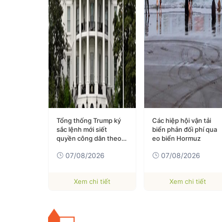
Tổng thống Trump ký
Các hiệp hội vận tải
sắc lệnh mới siết
biển phản đối phí qua
quyền công dân theo
eo biển Hormuz
nơi sinh, mở rộng
07/08/2026
07/08/2026
chống “du lịch sinh
con”
Xem chi tiết
Xem chi tiết