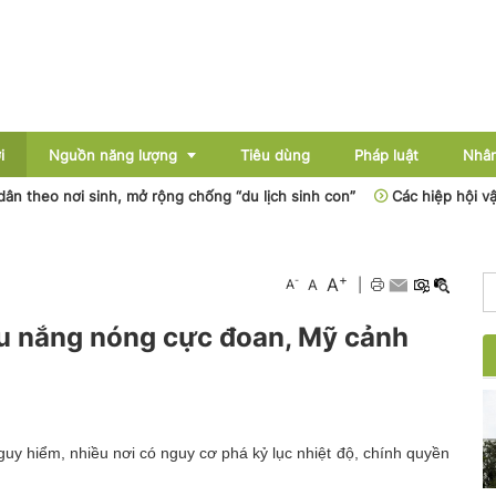
i
Nguồn năng lượng
Tiêu dùng
Pháp luật
Nhân
 nơi sinh, mở rộng chống “du lịch sinh con”
Các hiệp hội vận tải 
Điện
+
A
-
A
A
|
Dầu khí
ịu nắng nóng cực đoan, Mỹ cảnh
Than - Khoáng sản
Thủy điện
Năng lượng mới
uy hiểm, nhiều nơi có nguy cơ phá kỷ lục nhiệt độ, chính quyền