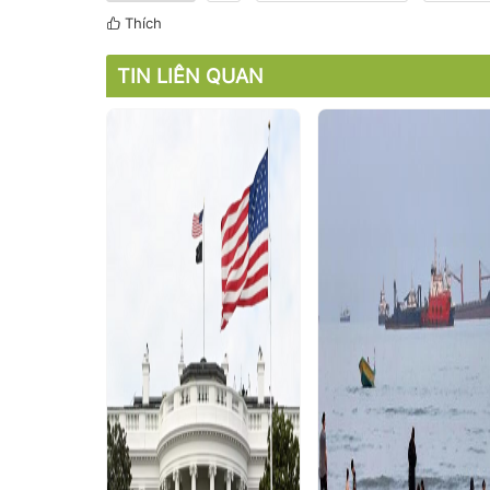
Thích
TIN LIÊN QUAN
u Âu: Báo
m thể lực
026
 tiết