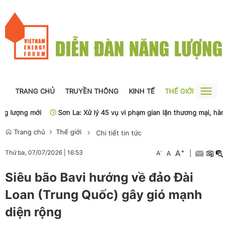
TRANG CHỦ
TRUYỀN THÔNG
KINH TẾ
THẾ GIỚI
NGUỒN
Toggle
naviga
 lượng mới
Sơn La: Xử lý 45 vụ vi phạm gian lận thương mại, hàng gi
Trang chủ
Thế giới
Chi tiết tin tức
+
A
-
Thứ ba, 07/07/2026
|
16:53
A
A
|
Siêu bão Bavi hướng về đảo Đài
Loan (Trung Quốc) gây gió mạnh
diện rộng