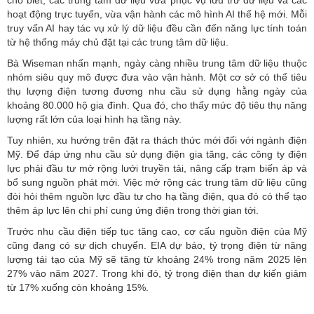
hoạt động trực tuyến, vừa vận hành các mô hình AI thế hệ mới. Mỗi
truy vấn AI hay tác vụ xử lý dữ liệu đều cần đến năng lực tính toán
từ hệ thống máy chủ đặt tại các trung tâm dữ liệu.
Bà Wiseman nhấn mạnh, ngày càng nhiều
trung tâm dữ liệu
thuộc
nhóm siêu quy mô được đưa vào vận hành. Một cơ sở có thể tiêu
thụ lượng điện tương đương nhu cầu sử dụng hằng ngày của
khoảng 80.000 hộ gia đình. Qua đó, cho thấy mức độ tiêu thụ năng
lượng rất lớn của loại hình hạ tầng này.
Tuy nhiên, xu hướng trên đặt ra thách thức mới đối với ngành điện
Mỹ. Để đáp ứng nhu cầu sử dụng điện gia tăng, các công ty điện
lực phải đầu tư mở rộng lưới truyền tải, nâng cấp trạm biến áp và
bổ sung nguồn phát mới. Việc mở rộng các trung tâm dữ liệu cũng
đòi hỏi thêm nguồn lực đầu tư cho
hạ tầng điện
, qua đó có thể tạo
thêm áp lực lên chi phí cung ứng điện trong thời gian tới.
Trước nhu cầu điện tiếp tục tăng cao, cơ cấu nguồn điện của Mỹ
cũng đang có sự dịch chuyển. EIA dự báo, tỷ trọng điện từ năng
lượng tái tạo của Mỹ sẽ tăng từ khoảng 24% trong năm 2025 lên
27% vào năm 2027. Trong khi đó, tỷ trọng điện than dự kiến giảm
từ 17% xuống còn khoảng 15%.