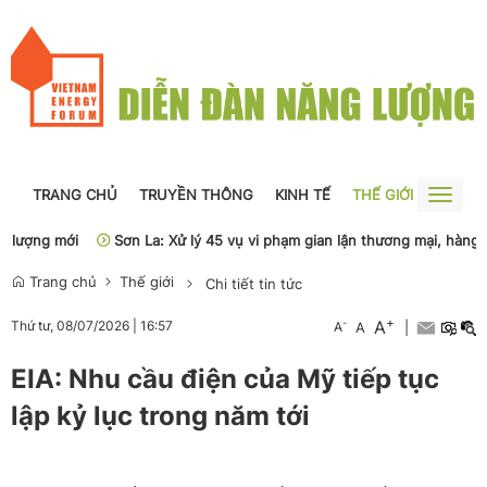
TRANG CHỦ
TRUYỀN THÔNG
KINH TẾ
THẾ GIỚI
NGUỒN
Toggle
naviga
lượng mới
Sơn La: Xử lý 45 vụ vi phạm gian lận thương mại, hàng giả
Trang chủ
Thế giới
Chi tiết tin tức
+
A
-
Thứ tư, 08/07/2026
|
16:57
A
A
|
EIA: Nhu cầu điện của Mỹ tiếp tục
lập kỷ lục trong năm tới