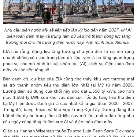
Nhu cầu điện nước Mỹ sẽ liên tiếp lập kỷ lục đến năm 2027, khi AI,
điện toán đám mây và trung tâm dữ liệu trở thành động lực tăng
trưởng mới cho thị trường điện nước này. Ảnh minh hoạ: Xinhua.
EIA cho rằng, động lực tăng trưởng chủ yếu đến từ sự mở rộng
nhanh chóng của các trung tâm dữ liệu, vốn là hạ tầng quan trọng
phục vụ các mô hình
trí tuệ nhân tạo
(AI), dịch vụ điện toán đám
mây và các nền tảng số.
Bên cạnh đó, dự báo của EIA cũng cho thấy, khu vực thương mại
sẽ trở thành nhóm tiêu thụ điện lớn nhất tại Mỹ từ năm 2026.
Lượng điện sử dụng của khối này ước đạt 1.550 tỷ kWh, cao hơn
mức 1.508 tỷ kWh của khu vực dân cư. Tốc độ tăng tiêu thụ điện
tại Mỹ hiện được đánh giá là cao nhất kể từ giai đoạn 2000 - 2007.
Trong đó, bang Texas và khu vực Trung Đại Tây Dương đang thu
hút nhiều dự án trung tâm dữ liệu quy mô lớn, nhằm đáp ứng nhu
cầu ngày càng tăng từ lĩnh vực AI và điện toán đám mây.
Giáo sư Hannah Wiseman thuộc Trường Luật Penn State Dickinson
cho biết, các trung tâm dữ liệu vừa phục vụ lưu trữ dữ liệu và các