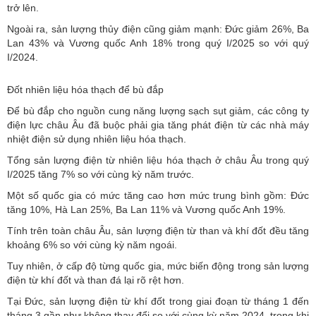
trở lên.
Ngoài ra, sản lượng thủy điện cũng giảm mạnh: Đức giảm 26%, Ba
Lan 43% và Vương quốc Anh 18% trong quý I/2025 so với quý
I/2024.
Đốt nhiên liệu hóa thạch để bù đắp
Để bù đắp cho
nguồn cung năng lượng sạch
sụt giảm, các công ty
điện lực châu Âu đã buộc phải gia tăng phát điện từ các nhà máy
nhiệt điện sử dụng nhiên liệu hóa thạch.
Tổng sản lượng điện từ nhiên liệu hóa thạch ở châu Âu trong quý
I/2025 tăng 7% so với cùng kỳ năm trước.
Một số quốc gia có mức tăng cao hơn mức trung bình gồm: Đức
tăng 10%, Hà Lan 25%, Ba Lan 11% và Vương quốc Anh 19%.
Tính trên toàn châu Âu, sản lượng điện từ than và khí đốt đều tăng
khoảng 6% so với cùng kỳ năm ngoái.
Tuy nhiên, ở cấp độ từng quốc gia, mức biến động trong sản lượng
điện từ khí đốt và than đá lại rõ rệt hơn.
Tại Đức, sản lượng điện từ khí đốt trong giai đoạn từ tháng 1 đến
tháng 3 gần như không thay đổi so với cùng kỳ năm 2024, trong khi