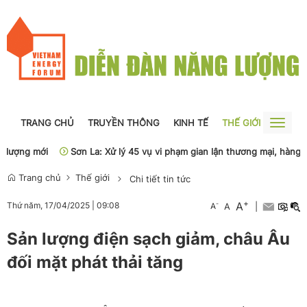
TRANG CHỦ
TRUYỀN THÔNG
KINH TẾ
THẾ GIỚI
NGUỒN
Toggle
naviga
ượng mới
Sơn La: Xử lý 45 vụ vi phạm gian lận thương mại, hàng giả
Trang chủ
Thế giới
Chi tiết tin tức
+
A
-
Thứ năm, 17/04/2025
|
09:08
A
A
|
Sản lượng điện sạch giảm, châu Âu
đối mặt phát thải tăng