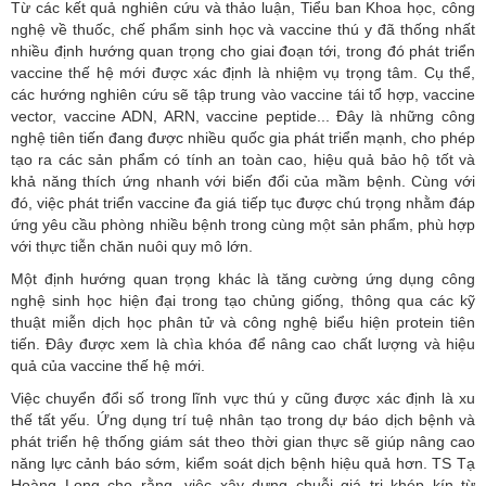
Từ các kết quả nghiên cứu và thảo luận, Tiểu ban Khoa học, công
nghệ về thuốc, chế phẩm sinh học và vaccine thú y đã thống nhất
nhiều định hướng quan trọng cho giai đoạn tới, trong đó phát triển
vaccine thế hệ mới được xác định là nhiệm vụ trọng tâm. Cụ thể,
các hướng nghiên cứu sẽ tập trung vào vaccine tái tổ hợp, vaccine
vector, vaccine ADN, ARN, vaccine peptide... Đây là những công
nghệ tiên tiến đang được nhiều quốc gia phát triển mạnh, cho phép
tạo ra các sản phẩm có tính an toàn cao, hiệu quả bảo hộ tốt và
khả năng thích ứng nhanh với biến đổi của mầm bệnh. Cùng với
đó, việc phát triển vaccine đa giá tiếp tục được chú trọng nhằm đáp
ứng yêu cầu phòng nhiều bệnh trong cùng một sản phẩm, phù hợp
với thực tiễn chăn nuôi quy mô lớn.
Một định hướng quan trọng khác là tăng cường ứng dụng công
nghệ sinh học hiện đại trong tạo chủng giống, thông qua các kỹ
thuật miễn dịch học phân tử và công nghệ biểu hiện protein tiên
tiến. Đây được xem là chìa khóa để nâng cao chất lượng và hiệu
quả của vaccine thế hệ mới.
Việc chuyển đổi số trong lĩnh vực thú y cũng được xác định là xu
thế tất yếu. Ứng dụng trí tuệ nhân tạo trong dự báo dịch bệnh và
phát triển hệ thống giám sát theo thời gian thực sẽ giúp nâng cao
năng lực cảnh báo sớm, kiểm soát dịch bệnh hiệu quả hơn. TS Tạ
Hoàng Long cho rằng, việc xây dựng chuỗi giá trị khép kín từ