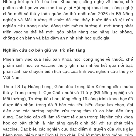
Những kết quả từ Tiểu ban Khoa học, công nghệ về thuốc, chế
phẩm sinh học và vaccine thú y tại Hội nghị khoa học, công nghệ
chăn nuôi và thú y toàn quốc lần thứ nhất năm 2026 do Bộ Nông
nghiệp và Môi trường tổ chức đã cho thấy bước tiến rõ rệt của
nghiên cứu trong nước, đồng thời mở ra hướng đi mới trong phát
triển vaccine thế hệ mới, góp phần nâng cao năng lực phòng,
chống dịch bệnh và bảo đảm an ninh sinh học quốc gia.
Nghiên cứu cơ bản giữ vai trò nền tảng
Phiên làm việc của Tiểu ban Khoa học, công nghệ về thuốc, chế
phẩm sinh học và
vaccine
thú y ghi nhận nhiều kết quả nổi bật,
phản ánh sự chuyển biến tích cực của lĩnh vực nghiên cứu thú y ở
Việt Nam.
Theo TS Tạ Hoàng Long, Giám đốc Trung tâm Kiểm nghiệm thuốc
thú y Trung ương I, Cục Chăn nuôi và Thú y (Bộ Nông nghiệp và
Môi trường), Trưởng tiểu ban, tổng cộng 16 công trình khoa học đã
được tiếp nhận, trong đó 9 báo cáo tiêu biểu được lựa chọn, đại
diện cho các hướng nghiên cứu trọng tâm từ cơ bản đến ứng
dụng. Các báo cáo đã làm rõ thực tế quan trọng: Nghiên cứu khoa
học cơ bản chính là nền tảng quyết định đối với sự phát triển
vaccine. Đặc biệt, các nghiên cứu đặc điểm di truyền của virus gây
bệnh nguy hiểm như: Dịch tả lợn châu Phi, lở mồm long móng, cúm