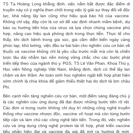
TS Tạ Hoàng Long khẳng định, việc nắm bắt được đặc điểm di
truyền này có ý nghĩa then chốt trong việc lý giải sự thay đổi về độc
lực, khả năng lây lan cũng như hiệu quả bảo hộ của vaccine.
Không chỉ vậy, đây còn là cơ sở để xác định nhanh mầm bệnh, dự
báo xu hướng tiến hóa của virus và lựa chọn chủng vaccine phù
hợp, nâng cao hiệu quả phòng dịch trong thực tiễn. Thực tế cho
thấy, khi dịch bệnh trong gia súc, gia cầm diễn biến ngày càng
phức tạp, khó lường, việc đầu tư bài bản cho nghiên cứu cơ bản về
thuốc và vaccine không chỉ là yêu cầu trước mắt mà còn là chiến
lược lâu dài nhằm tạo nền móng vững chắc cho các bước phát
triển tiếp theo của ngành thú y. PGS, TS Lê Văn Phan, Khoa Thú y,
Học viện Nông nghiệp Việt Nam, khẳng định, dịch có thể lây lan
chậm và âm thầm. An toàn sinh học nghiêm ngặt kết hợp phát hiện
sớm chính là chìa khóa để giảm thiểu thiệt hại do dịch tả lợn châu
Phi.
Bên cạnh nền tảng nghiên cứu cơ bản, một điểm sáng đáng chú ý
là các nghiên cứu ứng dụng đã đạt được những bước tiến rõ rệt.
Các đơn vị trong nước không chỉ duy trì những công nghệ truyền
thống như vaccine nhược độc, vaccine vô hoạt mà còn từng bước
tiếp cận và làm chủ các công nghệ tiên tiến. Trong đó, việc nghiên
cứu và ứng dụng công nghệ protein tái tổ hợp, phát triển vaccine
tiểu phần hiện đại và vaccine đa giá đã mở ra hướng đi mới.