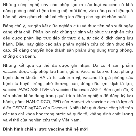
Những công nghệ này cho phép tạo ra các loại vaccine có khả
năng phòng nhiều bệnh trong một mũi tiêm, vừa nâng cao hiệu quả
bảo hộ, vừa giảm chi phí và công lao động cho người chăn nuôi.
Đáng chú ý, sự gắn kết giữa nghiên cứu và thực tiễn sản xuất ngày
càng chặt chẽ. Phần lớn các chủng vi sinh vật phục vụ nghiên cứu
đều được phân lập trực tiếp từ thực địa, từ các ổ dịch đang lưu
hành. Điều này giúp các sản phẩm nghiên cứu có tính thực tiễn
cao, dễ dàng chuyển hóa thành sản phẩm ứng dụng trong phòng,
chống dịch bệnh.
Những kết quả cụ thể đã được ghi nhận. Đã có 4 sản phẩm
vaccine được cấp phép lưu hành, gồm: Vaccine kép vô hoạt phòng
bệnh do vi khuẩn RA và E. coli trên vịt; vaccine tứ giá phòng các
bệnh tụ huyết trùng, phó thương hàn, đóng dấu lợn, dịch tả lợn;
vaccine AVAC ASF LIVE và vaccine Dacovac-ASF2. Bên cạnh đó, 3
sản phẩm khác đang trong quá trình khảo nghiệm để đăng ký lưu
hành, gồm: HAN-CIRCO, PED của Hanvet và vaccine dịch tả lợn cổ
điển CSFV-FlagT4G của Dacovet. Nhiều kết quả được công bố trên
các tạp chí khoa học trong nước và quốc tế, khẳng định chất lượng
và vị thế của nghiên cứu thú y Việt Nam.
Định hình chiến lược vaccine thế hệ mới