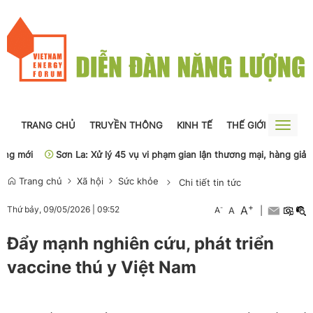
TRANG CHỦ
TRUYỀN THÔNG
KINH TẾ
THẾ GIỚI
NGUỒN
Toggle
naviga
 mới
Sơn La: Xử lý 45 vụ vi phạm gian lận thương mại, hàng giả
Trang chủ
Xã hội
Sức khỏe
Chi tiết tin tức
+
A
-
Thứ bảy, 09/05/2026
|
09:52
A
A
|
Đẩy mạnh nghiên cứu, phát triển
vaccine thú y Việt Nam