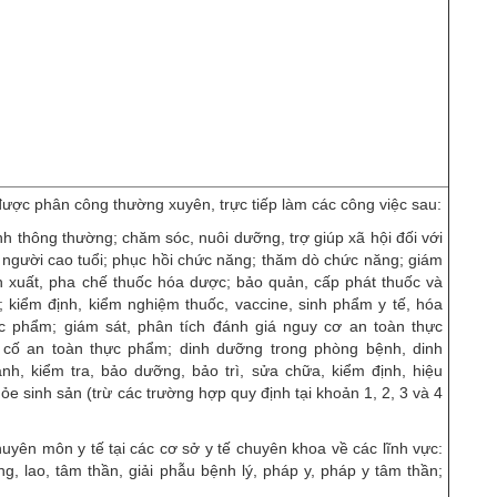
ược phân công thường xuyên, trực tiếp làm các công việc sau:
h thông thường; chăm sóc, nuôi dưỡng, trợ giúp xã hội đối với
 người cao tuổi; phục hồi chức năng; thăm dò chức năng; giám
ản xuất, pha chế thuốc hóa dược; bảo quản, cấp phát thuốc và
tế; kiểm định, kiểm nghiệm thuốc, vaccine, sinh phẩm y tế, hóa
c phẩm; giám sát, phân tích đánh giá nguy cơ an toàn thực
cố an toàn thực phẩm; dinh dưỡng trong phòng bệnh, dinh
h, kiểm tra, bảo dưỡng, bảo trì, sửa chữa, kiểm định, hiệu
hỏe
sinh sản (trừ các trường hợp quy định tại khoản 1, 2, 3 và 4
huyên môn y tế tại các cơ sở y tế chuyên khoa về các lĩnh vực:
g, lao, tâm thần, giải phẫu bệnh lý, pháp y, pháp y tâm thần;