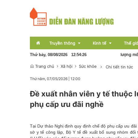
Truyền thông
Kinh tế
Thế giớ
Pin lưu trữ sẽ hình thành nền kinh tế năng lượng mới
Sơn
Thứ bảy, 08/08/2026
12
:
54
:
27
Trang chủ
Xã hội
Sức khỏe
Chi tiết tin tức
Sự kiện
Thị trường
Thứ năm, 07/05/2026
|
12:00
Báo chí
Tài chính
Đề xuất nhân viên y tế thuộc
Bất động sản
phụ cấp ưu đãi nghề
OCOP
Emagazine
Tại Dự thảo Nghị định quy định chế độ phụ cấp ưu đãi 
sở y tế công lập, Bộ Y tế đề xuất bổ sung nhóm đối 