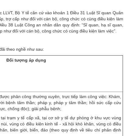
c LLVT, Bộ Y tế căn cứ vào khoản 1 Điều 31 Luật Sĩ quan
Quân
, trợ cấp như đối với cán bộ, công chức có cùng điều kiện làm
Điều 38 Luật Công an nhân dân quy định: “Sĩ quan, hạ sĩ quan,
 như đối với cán bộ, công chức có cùng điều kiện làm việc”.
đãi theo nghề như sau:
Đối tượng áp dụng
được phân công thường xuyên, trực tiếp làm công việc: Khám,
ười bệnh tâm thần; pháp y, pháp y tâm thần; hồi sức cấp cứu
cực, chống độc); giải phẫu bệnh;
tại trạm y tế cấp xã, tại cơ sở y tế dự phòng ở khu vực vùng
núi, vùng có điều kiện kinh tế - xã hội khó khăn, vùng có điều
khăn, biên giới, biển, đảo (theo quy định về tiêu chí phân định