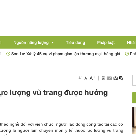
i
Nguồn năng lượng
Tiêu dùng
Pháp luật
Nhân
 La: Xử lý 45 vụ vi phạm gian lận thương mại, hàng giả
Phân cấp, p
Điện
+
A
-
A
A
|
Dầu khí
 lực lượng vũ trang được hưởng
Than - Khoáng sản
Thủy điện
Năng lượng mới
theo nghề đối với viên chức, người lao động công tác tại các cơ
tượng là người làm chuyên môn y tế thuộc lực lượng vũ trang