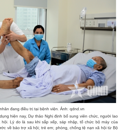
hân đang điều trị tại bệnh viện. Ảnh: qdnd.vn
dụng hiện nay, Dự thảo Nghị định bổ sung viên chức, người lao
ã hội. Lý do là sau khi sắp xếp, sáp nhập, tổ chức bộ máy của
ớc về bảo trợ xã hội; trẻ em; phòng, chống tệ nạn xã hội từ Bộ