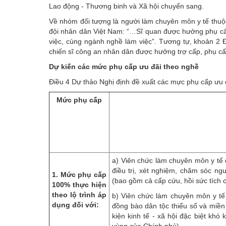
Lao động - Thương binh và Xã hội chuyển sang.
Về nhóm đối tượng là người làm chuyên môn y tế thuộ
đội nhân dân Việt Nam
: “…Sĩ quan được hưởng phụ cấp
việc, cùng ngành nghề làm việc”. Tương tự, khoản 2 
chiến sĩ công an nhân dân được hưởng trợ cấp, phụ cấp
Dự kiến các mức phụ cấp ưu đãi theo nghề
Điều 4 Dự thảo Nghị định đề xuất các mực phụ cấp ưu 
Mức phụ cấp
a) Viên chức làm chuyên môn y tế 
điều trị, xét nghiệm, chăm sóc ng
1. Mức phụ cấp
(bao gồm cả cấp cứu, hồi sức tích 
100% thực hiện
theo lộ trình áp
b) Viên chức làm chuyên môn y tế 
dụng đối với:
đồng bào dân tộc thiểu số và miền 
kiện kinh tế - xã hội đặc biệt khó 
vùng của Chính phủ).