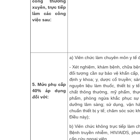
công thường
xuyên, trực tiếp
làm các công
việc sau:
a) Viên chức làm chuyên môn y tế đ
- Xét nghiệm, khám bệnh, chữa bện
đối tượng cần sự bảo vệ khẩn cấp,
định y khoa; y, dược cổ truyền; s
5. Mức phụ cấp
nguyên liệu làm thuốc, thiết bị y 
40% áp dụng
chất thông thường, mỹ phẩm, thự
đối với:
phẩm, phòng ngừa khắc phục sự 
dưỡng lâm sàng; sử dụng, vận hàn
chuẩn thiết bị y tế;
chăm sóc sức k
Điều này);
b) Viên chức không trực tiếp làm c
Bệnh truyền nhiễm, HIV/AIDS, phon
cấp cứu ngoại viện.