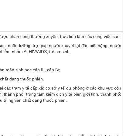
ược phân công thường xuyên, trực tiếp làm các công việc sau:
sóc, nuôi dưỡng, trợ giúp người khuyết tật đặc biệt nặng; người
nhiễm nhóm A, HIV/AIDS, trẻ sơ sinh;
n toàn sinh học cấp III, cấp IV;
 chất dạng thuốc phiện.
ại các trạm y tế cấp xã; cơ sở y tế dự phòng ở các khu vực còn
nh, thành phố; trung tâm kiểm dịch y tế biên giới tỉnh, thành phố;
u trị nghiện chất dạng thuốc phiện.