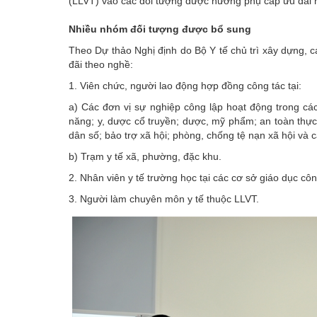
(LLVT) vào các đối tượng được hưởng phụ cấp ưu đãi 
Nhiều nhóm đối tượng được bổ sung
Theo Dự thảo Nghị định do
Bộ Y tế
chủ trì xây dựng, 
đãi theo nghề:
1. Viên chức, người lao động hợp đồng công tác tại:
a) Các đơn vị sự nghiệp công lập hoạt động trong cá
năng; y, dược cổ truyền; dược, mỹ phẩm; an toàn thực 
dân số; bảo trợ xã hội; phòng, chống tệ nạn xã hội và 
b) Trạm y tế xã, phường, đặc khu.
2. Nhân viên y tế trường học tại các cơ sở giáo dục côn
3. Người làm chuyên môn y tế thuộc LLVT.