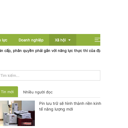
 lực
Doanh nghiệp
Xã hội
hân quyền phải gắn với năng lực thực thi của địa phương
Nhiệt điệ
Giải trí
Giáo dục
Sức khỏe
Tin mới
Nhiều người đọc
Pin lưu trữ sẽ hình thành nền kinh
tế năng lượng mới