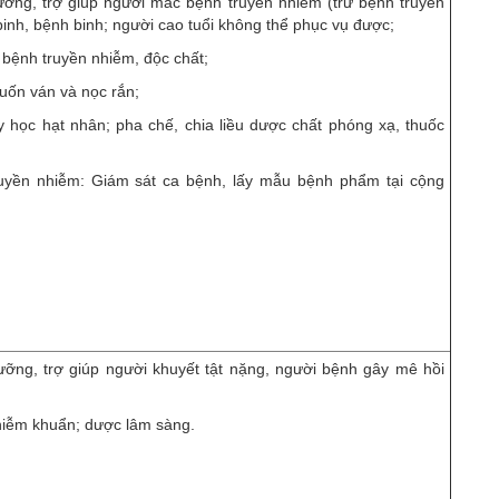
dưỡng, trợ giúp người mắc bệnh truyền nhiễm (trừ bệnh truyền
inh, bệnh binh; người cao tuổi không thể phục vụ được;
 bệnh truyền nhiễm, độc chất;
 uốn ván và nọc rắn;
; y học hạt nhân; pha chế, chia liều dược chất phóng xạ, thuốc
ruyền nhiễm: Giám sát ca bệnh, lấy mẫu bệnh phẩm tại cộng
dưỡng, trợ giúp người khuyết tật nặng, người bệnh gây mê hồi
hiễm khuẩn; dược lâm sàng.