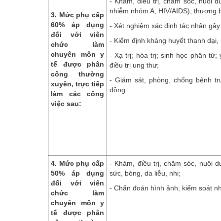
- Khám, điều trị, chăm sóc, nuôi 
nhiễm nhóm A, HIV/AIDS), thương b
3. Mức phụ cấp
60% áp dụng
- Xét nghiệm xác định tác nhân gây
đối với viên
- Kiểm định kháng huyết thanh dại,
chức làm
chuyên môn y
- Xạ trị; hóa trị; sinh học phân tử
tế được phân
điều trị ung thư;
công thường
- Giám sát, phòng, chống bệnh t
xuyên, trực tiếp
đồng.
làm các công
việc sau:
4. Mức phụ cấp
- Khám, điều trị, chăm sóc, nuôi 
50% áp dụng
sức, bỏng, da liễu, nhi;
đối với viên
- Chẩn đoán hình ảnh; kiểm soát n
chức làm
chuyên môn y
tế được phân