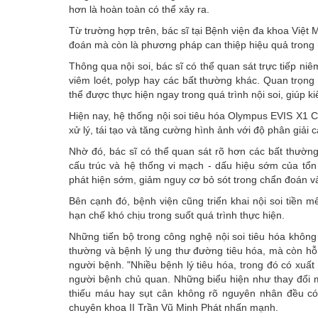
hơn là hoàn toàn có thể xảy ra.
Từ trường hợp trên, bác sĩ tại Bệnh viện đa khoa Việt M
đoán mà còn là phương pháp can thiệp hiệu quả trong nh
Thông qua nội soi, bác sĩ có thể quan sát trực tiếp ni
viêm loét, polyp hay các bất thường khác. Quan trọn
thể được thực hiện ngay trong quá trình nội soi, giúp 
Hiện nay, hệ thống nội soi tiêu hóa Olympus EVIS X1
xử lý, tái tạo và tăng cường hình ảnh với độ phân giải 
Nhờ đó, bác sĩ có thể quan sát rõ hơn các bất thường
cấu trúc và hệ thống vi mạch - dấu hiệu sớm của tổn
phát hiện sớm, giảm nguy cơ bỏ sót trong chẩn đoán và 
Bên cạnh đó, bệnh viện cũng triển khai nội soi tiền 
hạn chế khó chịu trong suốt quá trình thực hiện.
Những tiến bộ trong công nghệ nội soi tiêu hóa khôn
thường và bệnh lý ung thư đường tiêu hóa, mà còn hỗ trợ
người bệnh. "Nhiều bệnh lý tiêu hóa, trong đó có xuấ
người bệnh chủ quan. Những biểu hiện như thay đổi m
thiếu máu hay sụt cân không rõ nguyên nhân đều có
chuyên khoa II Trần Vũ Minh Phát nhấn mạnh.