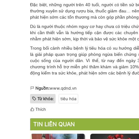
Đặc biệt, những người trên 40 tuổi, người có tiền sử b
thường xuyên sử dụng rượu bia, thuốc giảm đau… nên c
phát hiện sớm các tổn thương mà còn góp phần phòng 
Dù là người thuộc nhóm nguy cơ hay chưa có triệu chứn
khi cần thiết vẫn là hướng tiếp cận được các chuyê
nhằm phát hiện sớm, kịp thời và bảo vệ sức khỏe một 
Trong bối cảnh nhiều bệnh lý tiêu hóa có xu hướng d
là giải pháp quan trọng giúp phòng ngừa biến chứng 
cuộc sống của người dân. Vì thế, từ nay đến ngày 3
chương trình hỗ trợ miễn phí thăm khám và giảm 10% c
động kiểm tra sức khỏe, phát hiện sớm các bệnh lý đườ
Nguồn:
www.qdnd.vn
Từ khóa:
tiêu hóa
Thích
TIN LIÊN QUAN