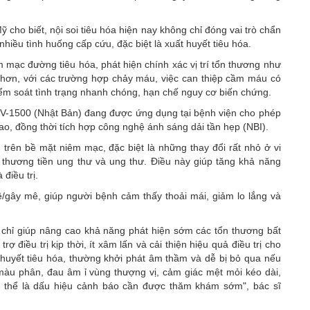
ỹ cho biết, nội soi tiêu hóa hiện nay không chỉ đóng vai trò chẩn
iều tình huống cấp cứu, đặc biệt là xuất huyết tiêu hóa.
êm mạc đường tiêu hóa, phát hiện chính xác vị trí tổn thương như
g hơn, với các trường hợp chảy máu, việc can thiệp cầm máu có
kiểm soát tình trạng nhanh chóng, hạn chế nguy cơ biến chứng.
 CV-1500 (Nhật Bản) đang được ứng dụng tại bệnh viện cho phép
cao, đồng thời tích hợp công nghệ ánh sáng dải tần hẹp (NBI).
 trên bề mặt niêm mạc, đặc biệt là những thay đổi rất nhỏ ở vi
 thương tiền ung thư và ung thư. Điều này giúp tăng khả năng
điều trị.
mê/gây mê, giúp người bệnh cảm thấy thoải mái, giảm lo lắng và
g chỉ giúp nâng cao khả năng phát hiện sớm các tổn thương bất
 điều trị kịp thời, ít xâm lấn và cải thiện hiệu quả điều trị cho
t huyết tiêu hóa, thường khởi phát âm thầm và dễ bị bỏ qua nếu
àu phân, đau âm ỉ vùng thượng vị, cảm giác mệt mỏi kéo dài,
 thể là dấu hiệu cảnh báo cần được thăm khám sớm", bác sĩ