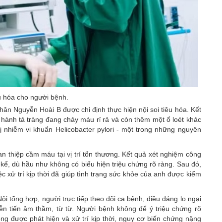
êu hóa cho người bệnh.
ân Nguyễn Hoài B được chỉ định thực hiện nội soi tiêu hóa. Kết
 hành tá tràng đang chảy máu rỉ rả và còn thêm một ổ loét khác
bị nhiễm vi khuẩn Helicobacter pylori - một trong những nguyên
can thiệp cầm máu tại vị trí tổn thương. Kết quả xét nghiệm công
kể, dù hầu như không có biểu hiện triệu chứng rõ ràng. Sau đó,
iệc xử trí kịp thời đã giúp tình trạng sức khỏe của anh được kiểm
i tổng hợp, người trực tiếp theo dõi ca bệnh, điều đáng lo ngại
iễn tiến âm thầm, từ từ. Người bệnh không để ý triệu chứng rõ
ng được phát hiện và xử trí kịp thời, nguy cơ biến chứng nặng