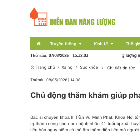
Truyền thông
Kinh tế
Thế giớ
Pin lưu trữ sẽ hình thành nền kinh tế năng lượng mới
Thứ sáu, 07/08/2026
15
:
32
:
04
Trang chủ
Xã hội
Sức khỏe
Chi tiết tin tức
Sự kiện
Thị trường
Thứ sáu, 08/05/2026
|
14:38
Báo chí
Tài chính
Chủ động thăm khám giúp phát
Bất động sản
OCOP
Bác sĩ chuyên khoa II Trần Vũ Minh Phát, Khoa Nội tổ
Emagazine
trị thành công cho nam bệnh nhân 41 tuổi bị xuất huy
tiêu hóa nguy hiểm có thể âm thầm diễn tiến mà người