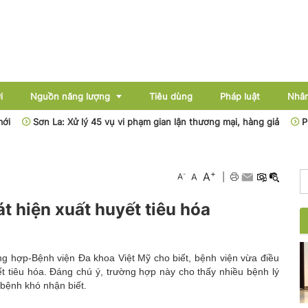
i
Nguồn năng lượng
Tiêu dùng
Pháp luật
Nhân
Sơn La: Xử lý 45 vụ vi phạm gian lận thương mại, hàng giả
Phân cấp
Điện
+
A
-
A
A
|
Dầu khí
 hiện xuất huyết tiêu hóa
Than - Khoáng sản
Thủy điện
ng hợp-Bệnh viện Đa khoa Việt Mỹ cho biết, bệnh viện vừa điều
Năng lượng mới
ết tiêu hóa. Đáng chú ý, trường hợp này cho thấy nhiều bệnh lý
 bệnh khó nhận biết.