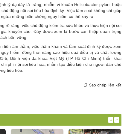
ệnh lý dạ dày-tá tràng, nhiễm vi khuẩn Helicobacter pylori, hoặc
hủ động nội soi tiêu hóa định kỳ. Việc tầm soát không chỉ giúp
ngừa những biến chứng nguy hiểm có thể xảy ra.
g rõ ràng, việc chủ động kiểm tra sức khỏe và thực hiện nội soi
n gia khuyến cáo. Đây được xem là bước can thiệp quan trọng
cách bền vững.
iễn tiến âm thầm, việc thăm khám và tầm soát định kỳ được xem
nguy hiểm, đồng thời nâng cao hiệu quả điều trị và chất lượng
1-5, Bệnh viện đa khoa Việt Mỹ (TP Hồ Chí Minh) triển khai
hi phí nội soi tiêu hóa, nhằm tạo điều kiện cho người dân chủ
ng tiêu hóa.
Sao chép liên kết