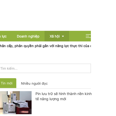
 lực
Doanh nghiệp
Xã hội
, phân quyền phải gắn với năng lực thực thi của địa phương
Nhiệt 
Giải trí
Giáo dục
Sức khỏe
Tin mới
Nhiều người đọc
Pin lưu trữ sẽ hình thành nền kinh
tế năng lượng mới