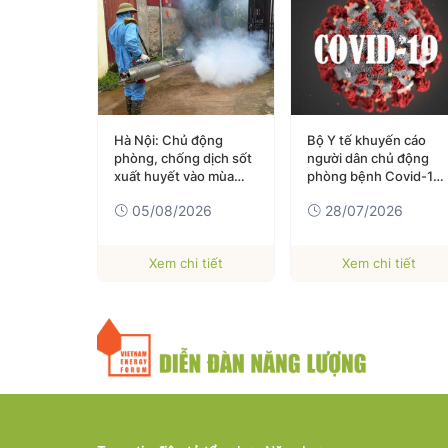
n lợi,
Hà Nội: Chủ động
Bộ Y tế khuyến cáo
iếp cận
phòng, chống dịch sốt
người dân chủ động
xuất huyết vào mùa
phòng bệnh Covid-19
cao điểm
và cúm mùa
026
05/08/2026
28/07/2026
 tiết
Xem chi tiết
Xem chi tiết