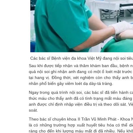
Các bác sĩ Bệnh viện đa khoa Việt Mỹ đang nội soi ti
Sau khi được tiếp nhận và thăm khám ban đầu, bệnh nh
quả nội soi ghi nhận anh đang có một ổ loét mặt trước
tại hang vị. Đồng thời, xét nghiệm còn cho thấy anh 
nhân phổ biến gây viêm loét dạ dày-tá tràng.
Ngay trong quá trình nội soi, các bác sĩ đã tiến hành 
thức máu cho thấy anh đã có tình trạng mất máu đáng 
anh được chỉ định nhập viện điều trị và theo dõi sát. V
soát.
Theo bác sĩ chuyên khoa II Trần Vũ Minh Phát - Khoa Nộ
là có những trường hợp xuất huyết tiêu hóa có thể d
ràng cho đến khi lượng máu mất đi đã nhiều. Nếu khô