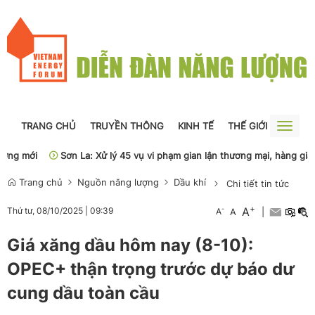
TRANG CHỦ
TRUYỀN THÔNG
KINH TẾ
THẾ GIỚI
NGUỒN
Toggle
naviga
g mới
Sơn La: Xử lý 45 vụ vi phạm gian lận thương mại, hàng giả
Trang chủ
Nguồn năng lượng
Dầu khí
Chi tiết tin tức
+
A
-
Thứ tư, 08/10/2025
|
09:39
A
A
|
Giá xăng dầu hôm nay (8-10):
OPEC+ thận trọng trước dự báo dư
cung dầu toàn cầu