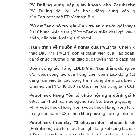
PV Drilling cung cấp giàn khoan cho Zarubezhn
PV Drilling đã ký kết hợp đồng cung cấp g
của Zarubezhneft EP Vietnam B.V.
PVcomBank hỗ trợ gia đình trẻ an cư với gói va
Đại Chúng Việt Nam (PVcomBank) triển khai gói vay 
nhân, đặc biệt là các gia đình trẻ.
Hành trình về nguồn ý nghĩa của PVEP tại Chiến 
thác Dầu khí (PVEP), đơn vị thành viên của Tập đoàn
đã tổ chức chương trình giáo dục truyền thống cách mạ
Đoàn công tác Tổng LĐLĐ Việt Nam thăm, động viê
8/5, đoàn công tác của Tổng Liên đoàn Lao động (L
đang làm việc tại các công trình trọng điểm của Liên 
Giàn ép vỉa PPD 40.000 và Giàn nén khí trung tâm CCP
Petrolimex Hưng Yên tổ chức hội nghị đánh giá 
08/5, tại Khách sạn Selegend (Số 36, Đường Quang
MTV Petrolimex Hưng Yên (Petrolimex Hưng Yên) tổ ch
tháng đầu năm 2026, triển khai phương hướng, nhiệm v
Petrolimex thúc đẩy “3 chuyển đổi”, chuẩn bị c
(Petrolimex) vừa tổ chức Hội nghị tổng kết công tác 
2026, với sự tham dự của lãnh đạo Tập đoàn, đại diệ