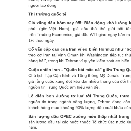
người lao động.
Thị trường quốc tế
Giá xăng dầu hôm nay 9/5: Biến động khó lường k
phút (giờ Việt Nam), giá dầu thô thế giới bật t
trên Trading Economics, giá dầu WTI giao ngay bán r
1% theo ngày.
Cố vấn cấp cao của Iran ví eo biển Hormuz như “
treo cờ Iran tại Vịnh Oman khi Washington tiếp tục t
hàng hải”, trong khi Tehran ví quyền kiểm soát eo bi
Cuộc chiến Iran - "Quân bài mặc cả" giữa Trung 
Chủ tịch Tập Cận Bình và Tổng thống Mỹ Donald Trump 
giá rằng cuộc xung đột kéo dài nhiều tháng của đối t
nguồn tin Trung Quốc am hiểu vấn đề.
Lộ diện 'con đường tơ lụa' tới Trung Quốc, thực
nguồn tin trong ngành năng lượng, Tehran đang cân
khách hàng mua khoảng 90% lượng dầu xuất khẩu của 
Sản lượng dầu OPEC xuống mức thấp nhất trong
sản lượng dầu tại các nước thuộc Tổ chức Các nước X
năm.