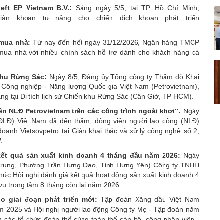
eft EP Vietnam B.V.:
Sáng ngày 5/5, tại TP. Hồ Chí Minh,
iàn khoan tự nâng cho chiến dịch khoan phát triển
y mua nhà:
Từ nay đến hết ngày 31/12/2026, Ngân hàng TMCP
mua nhà với nhiều chính sách hỗ trợ dành cho khách hàng cá
khu Rừng Sác:
Ngày 8/5, Đảng ủy Tổng công ty Thăm dò Khai
 Công nghiệp - Năng lượng Quốc gia Việt Nam (Petrovietnam),
ng tại Di tích lịch sử Chiến khu Rừng Sác (Cần Giờ, TP HCM).
n NLĐ Petrovietnam trên các công trình ngoài khơi”:
Ngày
ĐLĐ) Việt Nam đã đến thăm, động viên người lao động (NLĐ)
doanh Vietsovpetro tại Giàn khai thác và xử lý công nghệ số 2,
.
kết quả sản xuất kinh doanh 4 tháng đầu năm 2026:
Ngày
 Trung, Phường Trần Hưng Đạo, Tỉnh Hưng Yên) Công ty TNHH
ức Hội nghị đánh giá kết quả hoạt động sản xuất kinh doanh 4
ụ trọng tâm 8 tháng còn lại năm 2026.
ho giai đoạn phát triển mới:
Tập đoàn Xăng dầu Việt Nam
năm 2025 và Hội nghị người lao động Công ty Mẹ - Tập đoàn năm
n các tổ chức đoàn thể cùng toàn thể cán bộ, công nhân viên -