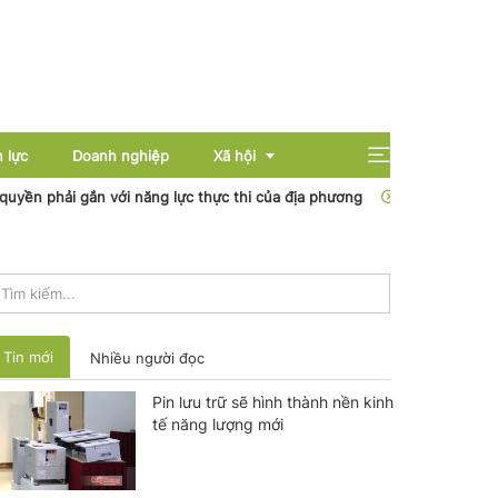
 lực
Doanh nghiệp
Xã hội
n phải gắn với năng lực thực thi của địa phương
Nhiệt điện Cần T
Giải trí
Giáo dục
Sức khỏe
Tin mới
Nhiều người đọc
Pin lưu trữ sẽ hình thành nền kinh
tế năng lượng mới