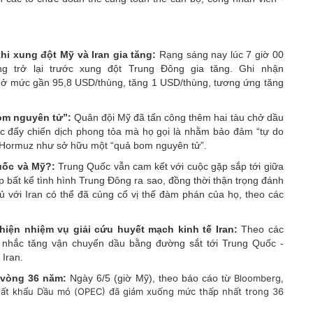
hi xung đột Mỹ và Iran gia tăng:
Rạng sáng nay lúc 7 giờ 00
ăng trở lại trước xung đột Trung Đông gia tăng. Ghi nhận
a ở mức gần 95,8 USD/thùng, tăng 1 USD/thùng, tương ứng tăng
bom nguyên tử”:
Quân đội Mỹ đã tấn công thêm hai tàu chở dầu
húc đẩy chiến dịch phong tỏa mà họ gọi là nhằm bảo đảm “tự do
ển Hormuz như sở hữu một “quả bom nguyên tử”.
Quốc và Mỹ?:
Trung Quốc vẫn cam kết với cuộc gặp sắp tới giữa
bất kể tình hình Trung Đông ra sao, đồng thời thận trọng đánh
hủ với Iran có thể đã củng cố vị thế đàm phán của họ, theo các
 hiện nhiệm vụ giải cứu huyết mạch kinh tế Iran:
Theo các
 nhắc tăng vận chuyển dầu bằng đường sắt tới Trung Quốc -
Iran.
 vòng 36 năm:
Ngày 6/5 (giờ Mỹ), theo báo cáo từ
Bloomberg,
uất khẩu Dầu mỏ (OPEC) đã giảm xuống mức thấp nhất trong 36