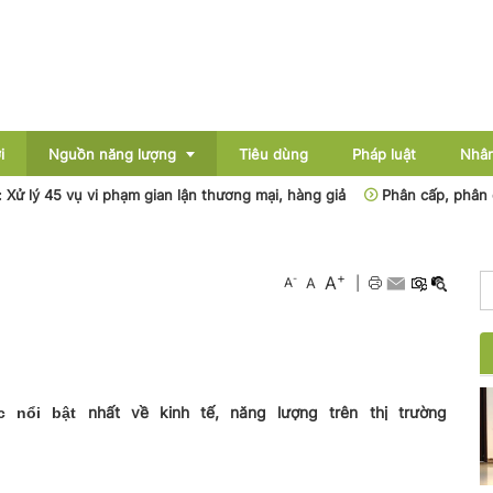
i
Nguồn năng lượng
Tiêu dùng
Pháp luật
Nhân
 lý 45 vụ vi phạm gian lận thương mại, hàng giả
Phân cấp, phân quyề
Điện
+
A
-
A
A
|
Dầu khí
Than - Khoáng sản
Thủy điện
nhất về kinh tế, năng lượng trên thị trường
ức nổi bật
Năng lượng mới