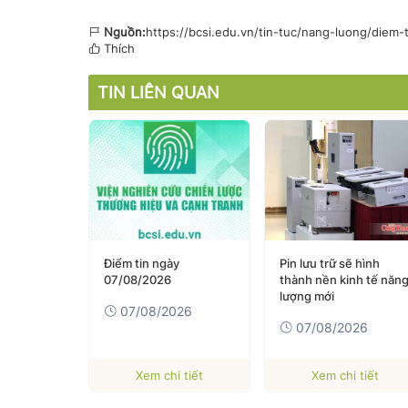
Nguồn:
https://bcsi.edu.vn/tin-tuc/nang-luong/diem
Thích
TIN LIÊN QUAN
 nay
Điểm tin ngày
Pin lưu trữ sẽ hình
 giới
07/08/2026
thành nền kinh tế năng
lượng mới
07/08/2026
07/08/2026
t
Xem chi tiết
Xem chi tiết