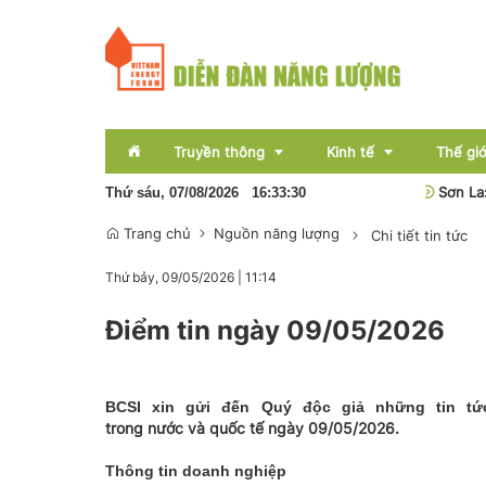
Truyền thông
Kinh tế
Thế giớ
Pin lưu trữ sẽ hình thành nền kinh tế năng lượng mới
Sơn La: Xử
Thứ sáu, 07/08/2026
16
:
33
:
30
Trang chủ
Nguồn năng lượng
Chi tiết tin tức
Sự kiện
Thị trường
Thứ bảy, 09/05/2026
|
11:14
Báo chí
Tài chính
Điểm tin ngày 09/05/2026
Bất động sản
OCOP
BCSI xin gửi đến Quý độc giả những tin t
Emagazine
trong nước và quốc tế ngày 09/05/2026.
Thông tin doanh nghiệp