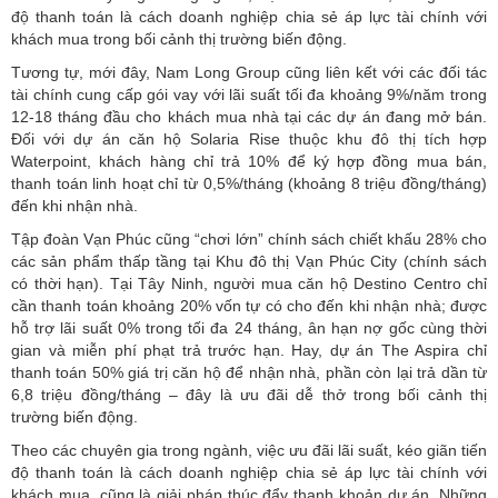
độ thanh toán là cách doanh nghiệp chia sẻ áp lực tài chính với
khách mua trong bối cảnh thị trường biến động.
Tương tự, mới đây, Nam Long Group cũng liên kết với các đối tác
tài chính cung cấp gói vay với lãi suất tối đa khoảng 9%/năm trong
12-18 tháng đầu cho khách mua nhà tại các dự án đang mở bán.
Đối với dự án căn hộ Solaria Rise thuộc khu đô thị tích hợp
Waterpoint, khách hàng chỉ trả 10% để ký hợp đồng mua bán,
thanh toán linh hoạt chỉ từ 0,5%/tháng (khoảng 8 triệu đồng/tháng)
đến khi nhận nhà.
Tập đoàn Vạn Phúc cũng “chơi lớn” chính sách chiết khấu 28% cho
các sản phẩm thấp tầng tại Khu đô thị Vạn Phúc City (chính sách
có thời hạn). Tại Tây Ninh, người mua căn hộ Destino Centro chỉ
cần thanh toán khoảng 20% vốn tự có cho đến khi nhận nhà; được
hỗ trợ lãi suất 0% trong tối đa 24 tháng, ân hạn nợ gốc cùng thời
gian và miễn phí phạt trả trước hạn. Hay, dự án The Aspira chỉ
thanh toán 50% giá trị căn hộ để nhận nhà, phần còn lại trả dần từ
6,8 triệu đồng/tháng – đây là ưu đãi dễ thở trong bối cảnh thị
trường biến động.
Theo các chuyên gia trong ngành, việc ưu đãi lãi suất, kéo giãn tiến
độ thanh toán là cách doanh nghiệp chia sẻ áp lực tài chính với
khách mua, cũng là giải pháp thúc đẩy thanh khoản dự án. Những