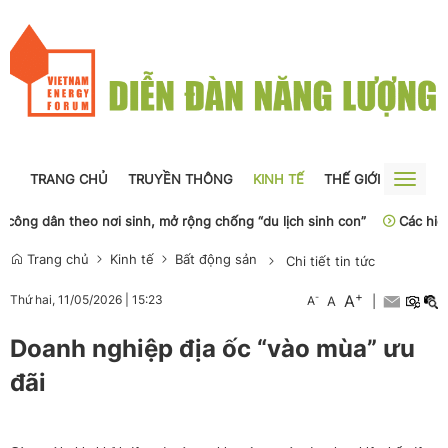
TRANG CHỦ
TRUYỀN THÔNG
KINH TẾ
THẾ GIỚI
NGUỒN
Toggle
naviga
 dân theo nơi sinh, mở rộng chống “du lịch sinh con”
Các hiệp hội
Trang chủ
Kinh tế
Bất động sản
Chi tiết tin tức
+
A
-
Thứ hai, 11/05/2026
|
15:23
A
A
|
Doanh nghiệp địa ốc “vào mùa” ưu
đãi