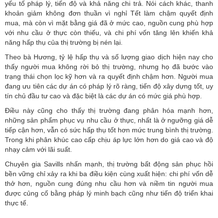
yếu tố pháp lý, tiến độ và khả năng chi trả. Nói cách khác, thanh
khoản giảm không đơn thuần vì nghỉ Tết làm chậm quyết định
mua, mà còn vì mặt bằng giá đã ở mức cao, nguồn cung phù hợp
với nhu cầu ở thực còn thiếu, và chi phí vốn tăng lên khiến khả
năng hấp thụ của thị trường bị nén lại.
Theo bà Hương, tỷ lệ hấp thụ và số lượng giao dịch hiện nay cho
thấy người mua không rời bỏ thị trường, nhưng họ đã bước vào
trạng thái chọn lọc kỹ hơn và ra quyết định chậm hơn. Người mua
đang ưu tiên các dự án có pháp lý rõ ràng, tiến độ xây dựng tốt, uy
tín chủ đầu tư cao và đặc biệt là các dự án có mức giá phù hợp.
Điều này cũng cho thấy thị trường đang phân hóa mạnh hơn,
những sản phẩm phục vụ nhu cầu ở thực, nhất là ở ngưỡng giá dễ
tiếp cận hơn, vẫn có sức hấp thụ tốt hơn mức trung bình thị trường.
Trong khi phân khúc cao cấp chịu áp lực lớn hơn do giá cao và độ
nhạy cảm với lãi suất.
Chuyên gia Savills nhấn mạnh, thị trường bất động sản phục hồi
bền vững chỉ xảy ra khi ba điều kiện cùng xuất hiện: chi phí vốn dễ
thở hơn, nguồn cung đúng nhu cầu hơn và niềm tin người mua
được củng cố bằng pháp lý minh bạch cũng như tiến độ triển khai
thực tế.