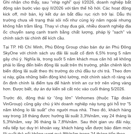
Ghi nhận cho thấy, sau “nhịp nghỉ” quý I/2026, doanh nghiệp bất
động sản bước vào quý II/2026 với tâm thế hồ hởi. Các hoạt động
kick off, mở bán, ký kết dự án bắt đầu rục rịch trở lại. Dẫu thị
trường chưa về trạng thái sôi nổi như cùng kỳ năm ngoái nhưng
không hẳn trầm lắng. Thay vì chạy đua giá, nhiều doanh nghiệp địa
ốc chuyển sang cạnh tranh bằng chất lượng, pháp lý "sạch" và
chính sách tài chính để kích cầu.
Tại TP. Hồ Chí Minh, Phú Đông Group chào bán dự án Phú Đông
SkyOne với chính sách ưu đãi lãi suất cố định 6,5% trong 5 năm
gây chú ý. Nghĩa là, trong suốt 5 năm khách mua căn hộ sẽ không
phải lo lắng đến biến động lãi suất trên thị trường, phần chênh lệch
biến động lãi suất theo thị trường do chủ đầu tư chi trả. Theo đơn
vị này, giữa những biến động khó lường, một chính sách rõ ràng và
ổn định chính là điểm tựa để hành trình an cư trở nên vững vàng
hơn. Được biết, dự án dự kiến sẽ cất nóc vào cuối tháng 5/2026.
Trước đó, động thái từ “ông lớn” Vinhomes (thuộc Tập đoàn
VinGroup) cũng gây chú ý khi doanh nghiệp này tung gói hỗ trợ "5
năm không lo lãi suất" cho người mua nhà. Theo đó, khách hàng
vay trong 18 tháng được hưởng lãi suất 3,3%/năm, vay 24 tháng là
5,3%/năm, vay 36 tháng là 7,8%/năm. Sau thời gian ưu đãi này,
nếu tiếp tục duy trì khoản vay, khách hàng vẫn được bảo đảm mức
lãi suất thả nổi không vượt quá 9%/năm trong 24 tháng tiếp theo.