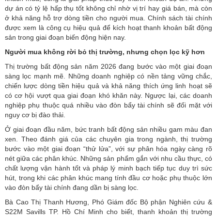
dự án có tỷ lệ hấp thụ tốt không chỉ nhờ vị trí hay giá bán, mà còn
ở khả năng hỗ trợ dòng tiền cho người mua. Chính sách tài chính
được xem là công cụ hiệu quả để kích hoạt thanh khoản bất động
sản trong giai đoạn biến động hiện nay.
Người mua không rời bỏ thị trường, nhưng chọn lọc kỹ hơn
Thị trường bất động sản năm 2026 đang bước vào một giai đoạn
sàng lọc mạnh mẽ. Những doanh nghiệp có nền tảng vững chắc,
chiến lược dòng tiền hiệu quả và khả năng thích ứng linh hoạt sẽ
có cơ hội vượt qua giai đoạn khó khăn này. Ngược lại, các doanh
nghiệp phụ thuộc quá nhiều vào đòn bẩy tài chính sẽ đối mặt với
nguy cơ bị đào thải.
Ở giai đoạn đầu năm, bức tranh bất động sản nhiều gam màu đan
xen. Theo đánh giá của các chuyên gia trong ngành, thị trường
bước vào một giai đoạn “thử lửa”, với sự phân hóa ngày càng rõ
nét giữa các phân khúc. Những sản phẩm gắn với nhu cầu thực, có
chất lượng vận hành tốt và pháp lý minh bạch tiếp tục duy trì sức
hút, trong khi các phân khúc mang tính đầu cơ hoặc phụ thuộc lớn
vào đòn bẩy tài chính đang dần bị sàng lọc.
Bà Cao Thị Thanh Hương, Phó Giám đốc Bộ phận Nghiên cứu &
S22M Savills TP. Hồ Chí Minh cho biết, thanh khoản thị trường