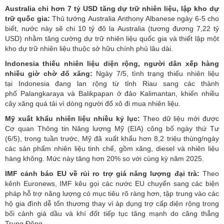
Australia chi hơn 7 tỷ USD tăng dự trữ nhiên liệu, lập kho dự
trữ quốc gia:
Thủ tướng Australia Anthony Albanese ngày 6-5 cho
biết, nước này sẽ chi 10 tỷ đô la Australia (tương đương 7,22 tỷ
USD) nhằm tăng cường dự trữ nhiên liệu quốc gia và thiết lập một
kho dự trữ nhiên liệu thuộc sở hữu chính phủ lâu dài.
Indonesia thiếu nhiên liệu diện rộng, người dân xếp hàng
nhiều giờ chờ đổ xăng:
Ngày 7/5, tình trạng thiếu nhiên liệu
tại Indonesia đang lan rộng từ tỉnh Riau sang các thành
phố Palangkaraya và Balikpapan ở đảo Kalimantan, khiến nhiều
cây xăng quá tải vì dòng người đổ xô đi mua nhiên liệu.
Mỹ xuất khẩu nhiên liệu nhiều kỷ lục:
Theo dữ liệu mới được
Cơ quan Thông tin Năng lượng Mỹ (EIA) công bố ngày thứ Tư
(6/5), trong tuần trước, Mỹ đã xuất khẩu hơn 8,2 triệu thùng/ngày
các sản phẩm nhiên liệu tinh chế, gồm xăng, diesel và nhiên liệu
hàng không. Mức này tăng hơn 20% so với cùng kỳ năm 2025.
IMF cảnh báo EU về rủi ro trợ giá năng lượng đại trà:
Theo
kênh Euronews, IMF kêu gọi các nước EU chuyển sang các biện
pháp hỗ trợ năng lượng có mục tiêu rõ ràng hơn, tập trung vào các
hộ gia đình dễ tổn thương thay vì áp dụng trợ cấp diện rộng trong
bối cảnh giá dầu và khí đốt tiếp tục tăng mạnh do căng thẳng
Trung Đông.