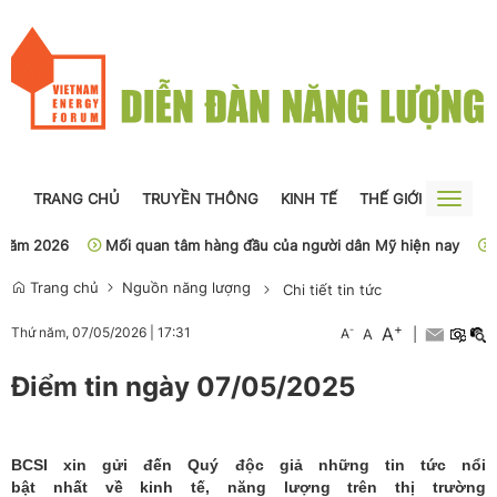
TRANG CHỦ
TRUYỀN THÔNG
KINH TẾ
THẾ GIỚI
NGUỒN
Toggle
naviga
m 2026
Mối quan tâm hàng đầu của người dân Mỹ hiện nay
Sở 
Trang chủ
Nguồn năng lượng
Chi tiết tin tức
+
A
-
Thứ năm, 07/05/2026
|
17:31
A
A
|
Điểm tin ngày 07/05/2025
BCSI xin gửi đến Quý độc giả những tin tức nổi
bật nhất về kinh tế, năng lượng trên thị trường