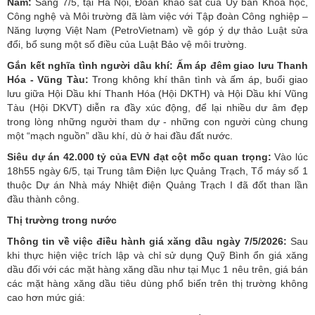
Nam:
Sáng 7/5, tại Hà Nội, Đoàn khảo sát của Ủy ban Khoa học,
Công nghệ và Môi trường đã làm việc với Tập đoàn Công nghiệp –
Năng lượng Việt Nam (PetroVietnam) về góp ý dự thảo Luật sửa
đổi, bổ sung một số điều của Luật Bảo vệ môi trường.
Gắn kết nghĩa tình người dầu khí: Ấm áp đêm giao lưu Thanh
Hóa - Vũng Tàu:
Trong không khí thân tình và ấm áp, buổi giao
lưu giữa Hội Dầu khí Thanh Hóa (Hội DKTH) và Hội Dầu khí Vũng
Tàu (Hội DKVT) diễn ra đầy xúc động, để lại nhiều dư âm đẹp
trong lòng những người tham dự - những con người cùng chung
một “mạch nguồn” dầu khí, dù ở hai đầu đất nước.
Siêu dự án 42.000 tỷ của EVN đạt cột mốc quan trọng:
Vào lúc
18h55 ngày 6/5, tại Trung tâm Điện lực Quảng Trạch, Tổ máy số 1
thuộc Dự án Nhà máy Nhiệt điện Quảng Trạch I đã đốt than lần
đầu thành công.
Thị trường trong nước
Thông tin về việc điều hành giá xăng dầu ngày 7/5/2026:
Sau
khi thực hiện việc trích lập và chỉ sử dụng Quỹ Bình ổn giá xăng
dầu đối với các mặt hàng xăng dầu như tại Mục 1 nêu trên, giá bán
các mặt hàng xăng dầu tiêu dùng phổ biến trên thị trường không
cao hơn mức giá: