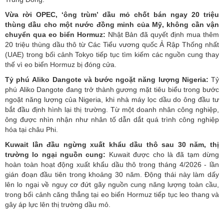
Vừa rời OPEC, ‘ông trùm’ dầu mỏ chốt bán ngay 20 triệu
thùng dầu cho một nước đồng minh của Mỹ, không cần vận
chuyển qua eo biển Hormuz:
Nhật Bản đã quyết định mua thêm
20 triệu thùng dầu thô từ Các Tiểu vương quốc Ả Rập Thống nhất
(UAE) trong bối cảnh Tokyo tiếp tục tìm kiếm các nguồn cung thay
thế vì eo biển Hormuz bị đóng cửa.
Tỷ phú Aliko Dangote và bước ngoặt năng lượng Nigeria:
Tỷ
phú Aliko Dangote đang trở thành gương mặt tiêu biểu trong bước
ngoặt năng lượng của Nigeria, khi nhà máy lọc dầu do ông đầu tư
bắt đầu định hình lại thị trường. Từ một doanh nhân công nghiệp,
ông được nhìn nhận như nhân tố dẫn dắt quá trình công nghiệp
hóa tại châu Phi.
Kuwait lần đầu ngừng xuất khẩu dầu thô sau 30 năm, thị
trường lo ngại nguồn cung:
Kuwait được cho là đã tạm dừng
hoàn toàn hoạt động xuất khẩu dầu thô trong tháng 4/2026 - lần
gián đoạn đầu tiên trong khoảng 30 năm. Động thái này làm dấy
lên lo ngại về nguy cơ đứt gãy nguồn cung năng lượng toàn cầu,
trong bối cảnh căng thẳng tại eo biển Hormuz tiếp tục leo thang và
gây áp lực lên thị trường dầu mỏ.