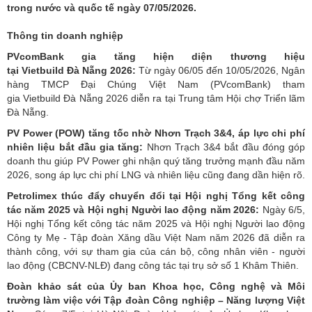
trong nước và quốc tế ngày 07/05/2026.
Thông tin doanh nghiệp
PVcomBank gia tăng hiện diện thương hiệu
tại Vietbuild Đà Nẵng 2026:
Từ ngày 06/05 đến 10/05/2026, Ngân
hàng TMCP Đại Chúng Việt Nam (PVcomBank) tham
gia Vietbuild Đà Nẵng 2026 diễn ra tại Trung tâm Hội chợ Triển lãm
Đà Nẵng.
PV Power (POW) tăng tốc nhờ Nhơn Trạch 3&4, áp lực chi phí
nhiên liệu bắt đầu gia tăng:
Nhơn Trạch 3&4 bắt đầu đóng góp
doanh thu giúp PV Power ghi nhận quý tăng trưởng mạnh đầu năm
2026, song áp lực chi phí LNG và nhiên liệu cũng đang dần hiện rõ.
Petrolimex thúc đẩy chuyển đổi tại Hội nghị Tổng kết công
tác năm 2025 và Hội nghị Người lao động năm 2026:
Ngày 6/5,
Hội nghị Tổng kết công tác năm 2025 và Hội nghị Người lao động
Công ty Mẹ - Tập đoàn Xăng dầu Việt Nam năm 2026 đã diễn ra
thành công, với sự tham gia của cán bộ, công nhân viên - người
lao động (CBCNV-NLĐ) đang công tác tại trụ sở số 1 Khâm Thiên.
Đoàn khảo sát của Ủy ban Khoa học, Công nghệ và Môi
trường làm việc với Tập đoàn Công nghiệp – Năng lượng Việt