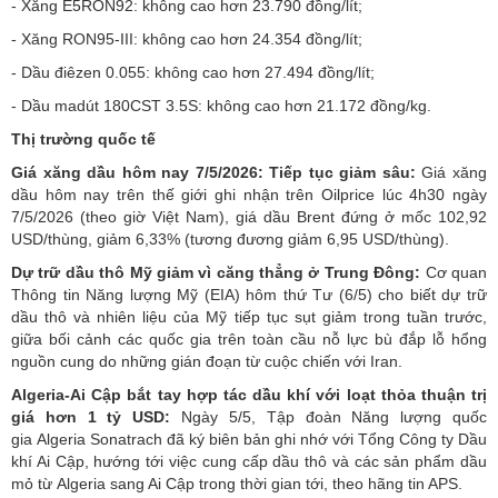
- Xăng E5RON92: không cao hơn 23.790 đồng/lít;
- Xăng RON95-III: không cao hơn 24.354 đồng/lít;
- Dầu điêzen 0.055: không cao hơn 27.494 đồng/lít;
- Dầu madút 180CST 3.5S: không cao hơn 21.172 đồng/kg.
Thị trường quốc tế
Giá xăng dầu hôm nay 7/5/2026: Tiếp tục giảm sâu:
Giá xăng
dầu hôm nay trên thế giới ghi nhận trên Oilprice lúc 4h30 ngày
7/5/2026 (theo giờ Việt Nam), giá dầu Brent đứng ở mốc 102,92
USD/thùng, giảm 6,33% (tương đương giảm 6,95 USD/thùng).
Dự trữ dầu thô Mỹ giảm vì căng thẳng ở Trung Đông:
Cơ quan
Thông tin Năng lượng Mỹ (EIA) hôm thứ Tư (6/5) cho biết dự trữ
dầu thô và nhiên liệu của Mỹ tiếp tục sụt giảm trong tuần trước,
giữa bối cảnh các quốc gia trên toàn cầu nỗ lực bù đắp lỗ hổng
nguồn cung do những gián đoạn từ cuộc chiến với Iran.
Algeria-Ai Cập bắt tay hợp tác dầu khí với loạt thỏa thuận trị
giá hơn 1 tỷ USD:
Ngày 5/5, Tập đoàn Năng lượng quốc
gia Algeria Sonatrach đã ký biên bản ghi nhớ với Tổng Công ty Dầu
khí Ai Cập, hướng tới việc cung cấp dầu thô và các sản phẩm dầu
mỏ từ Algeria sang Ai Cập trong thời gian tới, theo hãng tin APS.