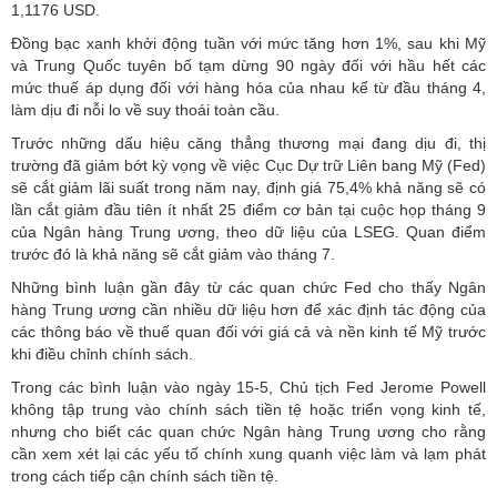
1,1176 USD.
Đồng bạc xanh khởi động tuần với mức tăng hơn 1%, sau khi Mỹ
và Trung Quốc tuyên bố tạm dừng 90 ngày đối với hầu hết các
mức thuế áp dụng đối với hàng hóa của nhau kể từ đầu tháng 4,
làm dịu đi nỗi lo về suy thoái toàn cầu.
Trước những dấu hiệu căng thẳng thương mại đang dịu đi, thị
trường đã giảm bớt kỳ vọng về việc Cục Dự trữ Liên bang Mỹ (Fed)
sẽ cắt giảm lãi suất trong năm nay, định giá 75,4% khả năng sẽ có
lần cắt giảm đầu tiên ít nhất 25 điểm cơ bản tại cuộc họp tháng 9
của Ngân hàng Trung ương, theo dữ liệu của LSEG. Quan điểm
trước đó là khả năng sẽ cắt giảm vào tháng 7.
Những bình luận gần đây từ các quan chức Fed cho thấy Ngân
hàng Trung ương cần nhiều dữ liệu hơn để xác định tác động của
các thông báo về thuế quan đối với giá cả và nền kinh tế Mỹ trước
khi điều chỉnh chính sách.
Trong các bình luận vào ngày 15-5, Chủ tịch Fed Jerome Powell
không tập trung vào chính sách tiền tệ hoặc triển vọng kinh tế,
nhưng cho biết các quan chức Ngân hàng Trung ương cho rằng
cần xem xét lại các yếu tố chính xung quanh việc làm và lạm phát
trong cách tiếp cận chính sách tiền tệ.