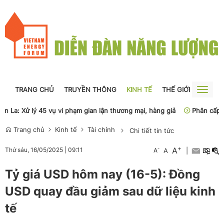
TRANG CHỦ
TRUYỀN THÔNG
KINH TẾ
THẾ GIỚI
NGUỒN
Toggle
naviga
a: Xử lý 45 vụ vi phạm gian lận thương mại, hàng giả
Phân cấp, phân
Trang chủ
Kinh tế
Tài chính
Chi tiết tin tức
+
A
-
Thứ sáu, 16/05/2025
|
09:11
A
A
|
Tỷ giá USD hôm nay (16-5): Đồng
USD quay đầu giảm sau dữ liệu kinh
tế