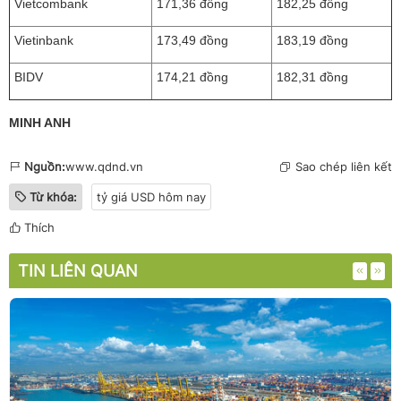
Vietcombank
171,36 đồng
182,25 đồng
Vietinbank
173,49 đồng
183,19 đồng
BIDV
174,21 đồng
182,31 đồng
MINH ANH
Nguồn:
www.qdnd.vn
Sao chép liên kết
Từ khóa:
tỷ giá USD hôm nay
Thích
TIN LIÊN QUAN