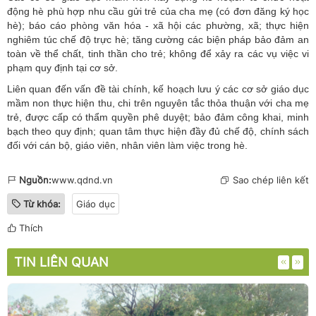
động hè phù hợp nhu cầu gửi trẻ của cha mẹ (có đơn đăng ký học
hè); báo cáo phòng văn hóa - xã hội các phường, xã; thực hiện
nghiêm túc chế độ trực hè; tăng cường các biện pháp bảo đảm an
toàn về thể chất, tinh thần cho trẻ; không để xảy ra các vụ việc vi
phạm quy định tại cơ sở.
Liên quan đến vấn đề tài chính, kế hoạch lưu ý các cơ sở giáo dục
mầm non thực hiện thu, chi trên nguyên tắc thỏa thuận với cha mẹ
trẻ, được cấp có thẩm quyền phê duyệt; bảo đảm công khai, minh
bạch theo quy định; quan tâm thực hiện đầy đủ chế độ, chính sách
đối với cán bộ, giáo viên, nhân viên làm việc trong hè.
Nguồn:
www.qdnd.vn
Sao chép liên kết
Từ khóa:
Giáo dục
Thích
TIN LIÊN QUAN