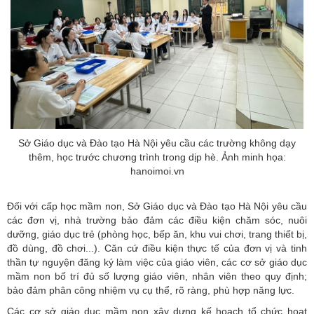
Sở Giáo dục và Đào tạo Hà Nội yêu cầu các trường không dạy
thêm, học trước chương trình trong dịp hè. Ảnh minh họa:
hanoimoi.vn
Đối với cấp học mầm non, Sở Giáo dục và Đào tạo Hà Nội yêu cầu
các đơn vị, nhà trường bảo đảm các điều kiện chăm sóc, nuôi
dưỡng, giáo dục trẻ (phòng học, bếp ăn, khu vui chơi, trang thiết bị,
đồ dùng, đồ chơi...). Căn cứ điều kiện thực tế của đơn vị và tinh
thần tự nguyện đăng ký làm việc của
giáo viên
, các cơ sở giáo dục
mầm non bố trí đủ số lượng giáo viên, nhân viên theo quy định;
bảo đảm phân công nhiệm vụ cụ thể, rõ ràng, phù hợp năng lực.
Các cơ sở giáo dục mầm non xây dựng kế hoạch tổ chức hoạt