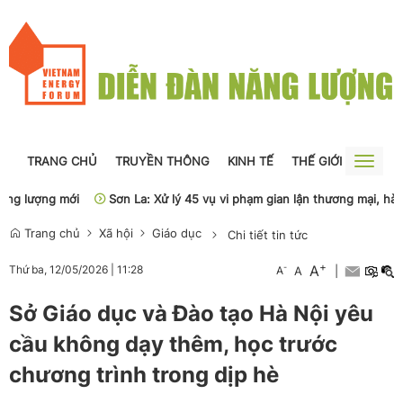
TRANG CHỦ
TRUYỀN THÔNG
KINH TẾ
THẾ GIỚI
NGUỒN
Toggle
naviga
g lượng mới
Sơn La: Xử lý 45 vụ vi phạm gian lận thương mại, hàng g
Trang chủ
Xã hội
Giáo dục
Chi tiết tin tức
+
A
-
Thứ ba, 12/05/2026
|
11:28
A
A
|
Sở Giáo dục và Đào tạo Hà Nội yêu
cầu không dạy thêm, học trước
chương trình trong dịp hè