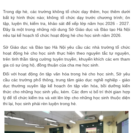
Trong dịp hè, các trường không tổ chức dạy thêm, học thêm dưới
bất kỳ hình thức nào; không tổ chức dạy trước chương trình; ôn
tập, luyện thi, kiểm tra, khảo sát để xếp lớp năm học 2026 - 2027.
Đây là một trong những nội dung Sở Giáo dục và Đào tạo Hà Nội
nêu tại kế hoạch tổ chức hoạt động hè cho học sinh năm 2026.
Sở Giáo dục và Đào tạo Hà Nội
yêu cầu các nhà trường tổ chức
hoạt động hè cho học sinh thực hiện theo nguyên tắc tự nguyện,
trên tinh thần tăng cường tuyên truyền, khuyến khích các em tham
gia có sự ủng hộ, đồng thuận của cha mẹ học sinh.
Đối với hoạt động ôn tập văn hóa trong hè cho học sinh, Sở yêu
cầu các trường phổ thông, trung tâm giáo dục nghề nghiệp - giáo
dục thường xuyên lập kế hoạch ôn tập văn hóa, bồi dưỡng kiến
thức cho những học sinh yếu, kém. Các đơn vị bố trí thời gian hợp
lý để tổ chức kiểm tra và xét lên lớp cho những học sinh thuộc diện
thi lại, học sinh phải rèn luyện trong hè.