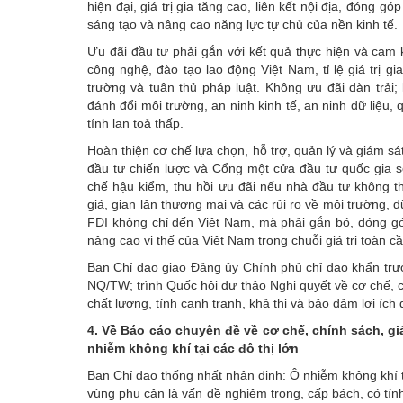
hiện đại, giá trị gia tăng cao, liên kết nội địa, đóng 
sáng tạo và nâng cao năng lực tự chủ của nền kinh tế.
Ưu đãi đầu tư phải gắn với kết quả thực hiện và cam 
công nghệ, đào tạo lao động Việt Nam, tỉ lệ giá trị g
trường và tuân thủ pháp luật. Không ưu đãi dàn trải
đánh đổi môi trường, an ninh kinh tế, an ninh dữ liệu, 
tính lan toả thấp.
Hoàn thiện cơ chế lựa chọn, hỗ trợ, quản lý và giám sá
đầu tư chiến lược và Cổng một cửa đầu tư quốc gia số 
chế hậu kiểm, thu hồi ưu đãi nếu nhà đầu tư không t
giá, gian lận thương mại và các rủi ro về môi trường, d
FDI không chỉ đến Việt Nam, mà phải gắn bó, đóng gó
nâng cao vị thế của Việt Nam trong chuỗi giá trị toàn cầ
Ban Chỉ đạo giao Đảng ủy Chính phủ chỉ đạo khẩn trư
NQ/TW; trình Quốc hội dự thảo Nghị quyết về cơ chế, c
chất lượng, tính cạnh tranh, khả thi và bảo đảm lợi ích 
4. Về Báo cáo chuyên đề về cơ chế, chính sách, gi
nhiễm không khí tại các đô thị lớn
Ban Chỉ đạo thống nhất nhận định: Ô nhiễm không khí t
vùng phụ cận là vấn đề nghiêm trọng, cấp bách, có tính 