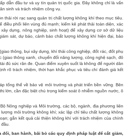
p dẫn đầu tư và uy tín quản trị quốc gia. Đây không chỉ là vấn
dân sinh và trách nhiệm công vụ.
 thải rời rạc sang quản trị chất lượng không khí theo mục tiêu.
hế điều phối liên vùng đủ mạnh; kiểm kê phát thải toàn diện, xác
, xây dựng, nông nghiệp, sinh hoạt) để xây dựng cơ sở dữ liệu
 giám sát, dự báo, cảnh báo chất lượng không khí hiện đại, bảo
giao thông, bụi xây dựng, khí thải công nghiệp, đốt rác, đốt phụ
c (giao thông xanh, chuyển đổi năng lượng, công nghệ sạch, đô
hế tài đủ sức răn đe. Quan điểm xuyên suốt là không để người dân
nh rõ trách nhiệm, thời hạn khắc phục và tiêu chí đánh giá kết
háp tổng thể về bảo vệ môi trường và phát triển bền vững. Bên
thị lớn, cần đặc biệt chú trọng kiểm soát ô nhiễm nguồn nước, ô
Bộ Nông nghiệp và Môi trường, các bộ, ngành, địa phương liên
 lượng môi trường không khí; xác lập chỉ tiêu chất lượng không
 đoạn; gắn kết quả cải thiện không khí với trách nhiệm của chính
 đầu.
a đổi, ban hành, bãi bỏ các quy định pháp luật để cắt giảm,