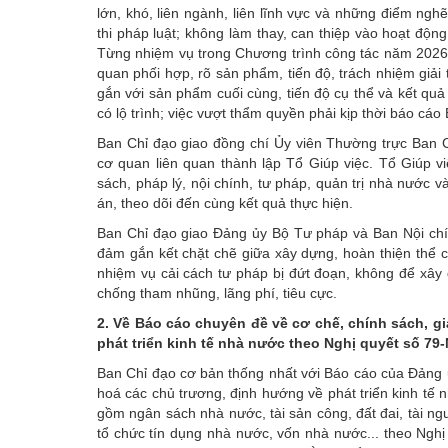
lớn, khó, liên ngành, liên lĩnh vực và những điểm ngh
thi pháp luật; không làm thay, can thiệp vào hoạt độ
Từng nhiệm vụ trong Chương trình công tác năm 2026 p
quan phối hợp, rõ sản phẩm, tiến độ, trách nhiệm giải
gắn với sản phẩm cuối cùng, tiến độ cụ thể và kết quả
có lộ trình; việc vượt thẩm quyền phải kịp thời báo cáo 
Ban Chỉ đạo giao đồng chí Ủy viên Thường trực Ban 
cơ quan liên quan thành lập Tổ Giúp việc. Tổ Giúp v
sách, pháp lý, nội chính, tư pháp, quản trị nhà nước 
án, theo dõi đến cùng kết quả thực hiện.
Ban Chỉ đạo giao Đảng ủy Bộ Tư pháp và Ban Nội chí
đảm gắn kết chặt chẽ giữa xây dựng, hoàn thiện thể ch
nhiệm vụ cải cách tư pháp bị đứt đoạn, không để xây 
chống tham nhũng, lãng phí, tiêu cực.
2. Về Báo cáo chuyên đề về cơ chế, chính sách, g
phát triển kinh tế nhà nước theo Nghị quyết số 79
Ban Chỉ đạo cơ bản thống nhất với Báo cáo của Đảng ủ
hoá các chủ trương, định hướng về phát triển kinh tế 
gồm ngân sách nhà nước, tài sản công, đất đai, tài ng
tổ chức tín dụng nhà nước, vốn nhà nước... theo Nghị