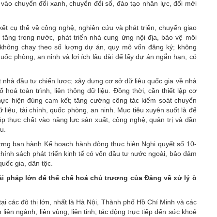
góp vào chuyển đổi xanh, chuyển đổi số, đào tạo nhân lực, đổi mới
kết cụ thể về công nghệ, nghiên cứu và phát triển, chuyển giao
ia tăng trong nước, phát triển nhà cung ứng nội địa, bảo vệ môi
; không chạy theo số lượng dự án, quy mô vốn đăng ký; không
quốc phòng, an ninh và lợi ích lâu dài để lấy dự án ngắn hạn, có
t nhà đầu tư chiến lược; xây dựng cơ sở dữ liệu quốc gia về nhà
hoá toàn trình, liên thông dữ liệu. Đồng thời, cần thiết lập cơ
hực hiện đúng cam kết; tăng cường công tác kiểm soát chuyển
ữ liệu, tài chính, quốc phòng, an ninh. Mục tiêu xuyên suốt là để
p thực chất vào năng lực sản xuất, công nghệ, quản trị và dần
u.
ơng ban hành Kế hoạch hành động thực hiện Nghị quyết số 10-
hính sách phát triển kinh tế có vốn đầu tư nước ngoài, bảo đảm
quốc gia, dân tộc.
ải pháp lớn để thể chế hoá chủ trương của Đảng về xử lý ô
ại các đô thị lớn, nhất là Hà Nội, Thành phố Hồ Chí Minh và các
liên ngành, liên vùng, liên tỉnh; tác động trực tiếp đến sức khoẻ