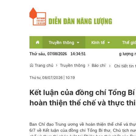
Truyền thông
Kinh tế
Thế giớ
Pin lưu trữ sẽ hình thành nền kinh tế năng lượng mới
Thứ sáu, 07/08/2026
14
:
34
:
52
Trang chủ
Truyền thông
Báo chí
Chi tiết tin
Sự kiện
Thị trường
Thứ tư, 08/07/2026
|
10:19
Báo chí
Tài chính
Kết luận của đồng chí Tổng Bí
Bất động sản
hoàn thiện thể chế và thực thi
OCOP
Emagazine
Ban Chỉ đạo Trung ương về hoàn thiện thể chế và th
6/7 về Kết luận của đồng chí Tổng Bí thư, Chủ tịch 