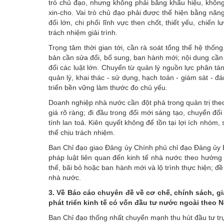
trò chủ đạo, nhưng không phải bằng khẩu hiệu, khôn
xin-cho. Vai trò chủ đạo phải được thể hiện bằng năng
đối lớn, chi phối lĩnh vực then chốt, thiết yếu, chiến lư
trách nhiệm giải trình.
Trọng tâm thời gian tới, cần rà soát tổng thể hệ thốn
bản cần sửa đổi, bổ sung, ban hành mới; nội dung cần
đổi các luật lớn. Chuyển từ quản lý nguồn lực phân tá
quản lý, khai thác - sử dụng, hạch toán - giám sát - đá
triển bền vững làm thước đo chủ yếu.
Doanh nghiệp nhà nước cần đột phá trong quản trị the
giá rõ ràng; đi đầu trong đổi mới sáng tạo, chuyển đổi 
tính lan toả. Kiên quyết không để tồn tại lợi ích nhóm
thể chịu trách nhiệm.
Ban Chỉ đạo giao Đảng ủy Chính phủ chỉ đạo Đảng ủy B
pháp luật liên quan đến kinh tế nhà nước theo hướng
thế, bãi bỏ hoặc ban hành mới và lộ trình thực hiện; đ
nhà nước.
3. Về Báo cáo chuyên đề về cơ chế, chính sách, g
phát triển kinh tế có vốn đầu tư nước ngoài theo 
Ban Chỉ đạo thống nhất chuyển mạnh thu hút đầu tư tr