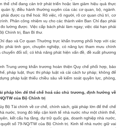
ẽn thể chế đang cản trở phát triển hoặc làm giảm hiệu quả thực
ng quản lý, điều hành thường xuyên của các cơ quan, bộ, ngành.
hải được cụ thể hoá: Rõ việc, rõ người, rõ cơ quan chủ trì, cơ
 trình. Phân công nhiệm vụ cho các thành viên Ban Chỉ đạo phải
 đo lường được. Việc cấp bách phải làm ngay; việc dài hạn phải
Bộ Chính trị, Ban Bí thư.
Chỉ đạo và Cơ quan Thường trực khẩn trương phối hợp với các
iệc phải tinh gọn, chuyên nghiệp, có năng lực tham mưu chính
và chuyển đổi số; có khả năng phát hiện vấn đề, đề xuất phương
nh Trung ương khẩn trương hoàn thiện Quy chế phối hợp, bảo
ế, pháp luật, thực thi pháp luật và cải cách tư pháp; không để
dựng pháp luật thiếu chiều sâu về kiểm soát quyền lực, phòng,
iải pháp lớn để thể chế hoá các chủ trương, định hướng về
-NQ/TW của Bộ Chính trị
y Bộ Tài chính về cơ chế, chính sách, giải pháp lớn để thể chế
nhà nước, trong đó tiếp cận kinh tế nhà nước như một chỉnh thể,
uyên, kết cấu hạ tầng, dự trữ quốc gia, doanh nghiệp nhà nước,
 quyết số 79-NQ/TW của Bộ Chính trị. Kinh tế nhà nước giữ vai