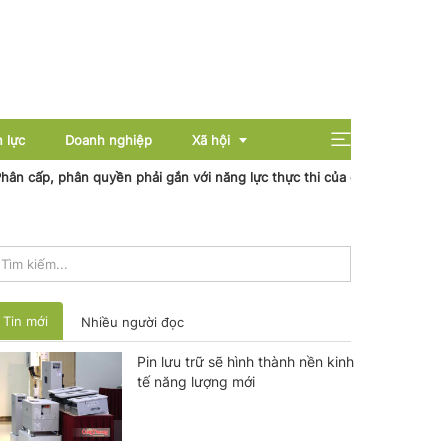
 lực
Doanh nghiệp
Xã hội
, phân quyền phải gắn với năng lực thực thi của địa phương
Nhiệt 
Giải trí
Giáo dục
Sức khỏe
Tin mới
Nhiều người đọc
Pin lưu trữ sẽ hình thành nền kinh
tế năng lượng mới