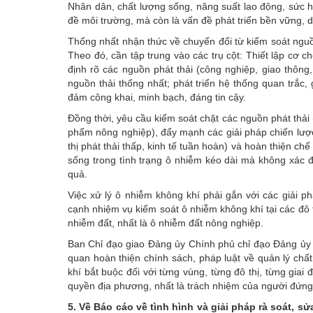
Nhân dân, chất lượng sống, năng suất lao động, sức hấ
đề môi trường, mà còn là vấn đề phát triển bền vững, 
Thống nhất nhận thức về chuyển đổi từ kiểm soát nguồn
Theo đó, cần tập trung vào các trụ cột: Thiết lập cơ c
định rõ các nguồn phát thải (công nghiệp, giao thông
nguồn thải thống nhất; phát triển hệ thống quan trắc,
đảm công khai, minh bạch, đáng tin cậy.
Đồng thời, yêu cầu kiểm soát chặt các nguồn phát thải (
phẩm nông nghiệp), đẩy mạnh các giải pháp chiến lượ
thị phát thải thấp, kinh tế tuần hoàn) và hoàn thiện c
sống trong tình trạng ô nhiễm kéo dài mà không xác đị
quả.
Việc xử lý ô nhiễm không khí phải gắn với các giải p
cạnh nhiệm vụ kiểm soát ô nhiễm không khí tại các đô 
nhiễm đất, nhất là ô nhiễm đất nông nghiệp.
Ban Chỉ đạo giao Đảng ủy Chính phủ chỉ đạo Đảng ủy 
quan hoàn thiện chính sách, pháp luật về quản lý chất
khí bắt buộc đối với từng vùng, từng đô thị, từng giai
quyền địa phương, nhất là trách nhiệm của người đứng
5. Về Báo cáo về tình hình và giải pháp rà soát, sử