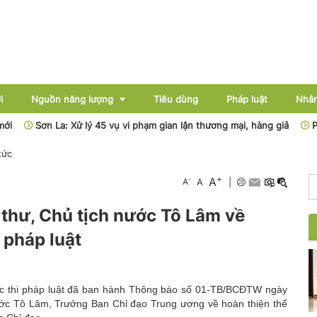
i
Nguồn năng lượng
Tiêu dùng
Pháp luật
Nhân
Sơn La: Xử lý 45 vụ vi phạm gian lận thương mại, hàng giả
Phân cấp
 tức
Điện
+
A
-
A
A
|
Dầu khí
 thư, Chủ tịch nước Tô Lâm về
Than - Khoáng sản
 pháp luật
Thủy điện
Năng lượng mới
ực thi pháp luật đã ban hành Thông báo số 01-TB/BCĐTW ngày
nước Tô Lâm, Trưởng Ban Chỉ đạo Trung ương về hoàn thiện thể