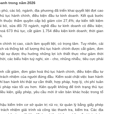
doanh trong năm 2026
hủ, các bộ, ngành, địa phương đã triển khai quyết liệt đợt cao
hủ tục hành chính, điều kiện đầu tư kinh doanh. Kết quả bước
ính thuộc thẩm quyền cấp bộ giảm còn 27,4%; dự kiến tiết kiệm
ãi bỏ, sửa đổi 70 ngành, nghề đầu tư kinh doanh có điều kiện;
hoá 673 thủ tục, cắt giảm 1.754 điều kiện kinh doanh; thời gian
%.
chính trị cao, cách làm quyết liệt, có trọng tâm. Tuy nhiên, cải
ịch và thống kê số lượng thủ tục hành chính được cắt giảm, đơn
hật sự được thụ hưởng những lợi ích thiết thực như giảm thời
thời, các biểu hiện tuỳ nghi, xin - cho, nhũng nhiễu, tiêu cực phải
nh cắt giảm, đơn giản hoá thủ tục hành chính, điều kiện đầu tư
i trách nhiệm của người đứng đầu. Kiểm soát chặt việc ban hành
ỉ ban hành khi thật sự cần thiết, hợp pháp, hợp lý, chi phí tuân
ải pháp nào tối ưu hơn. Kiên quyết không để tình trạng thủ tục
iều kiện, giấy phép, yêu cầu mới ở văn bản khác hoặc trong tổ
ậu kiểm trên cơ sở quản trị rủi ro; từ quản lý bằng giấy phép
trách nhiệm giải trình và công tác thanh tra, kiểm tra. Các địa