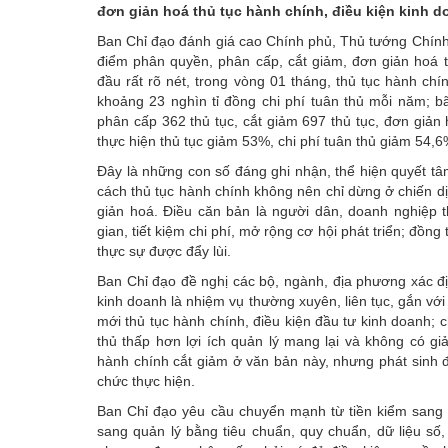
đơn giản hoá thủ tục hành chính, điều kiện kinh 
Ban Chỉ đạo đánh giá cao Chính phủ, Thủ tướng Chính p
điểm phân quyền, phân cấp, cắt giảm, đơn giản hoá t
đầu rất rõ nét, trong vòng 01 tháng, thủ tục hành ch
khoảng 23 nghìn tỉ đồng chi phí tuân thủ mỗi năm; b
phân cấp 362 thủ tục, cắt giảm 697 thủ tục, đơn giản 
thực hiện thủ tục giảm 53%, chi phí tuân thủ giảm 54,6
Đây là những con số đáng ghi nhận, thể hiện quyết tâm 
cách thủ tục hành chính không nên chỉ dừng ở chiến d
giản hoá. Điều căn bản là người dân, doanh nghiệp t
gian, tiết kiệm chi phí, mở rộng cơ hội phát triển; đồng 
thực sự được đẩy lùi.
Ban Chỉ đạo đề nghị các bộ, ngành, địa phương xác đị
kinh doanh là nhiệm vụ thường xuyên, liên tục, gắn vớ
mới thủ tục hành chính, điều kiện đầu tư kinh doanh; ch
thủ thấp hơn lợi ích quản lý mang lại và không có gi
hành chính cắt giảm ở văn bản này, nhưng phát sinh đ
chức thực hiện.
Ban Chỉ đạo yêu cầu chuyển mạnh từ tiền kiểm sang h
sang quản lý bằng tiêu chuẩn, quy chuẩn, dữ liệu số, 