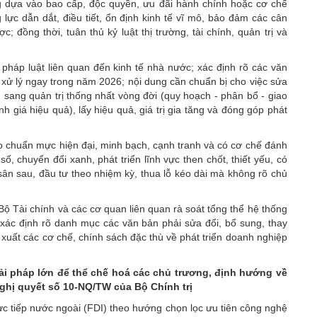
g dựa vào bao cấp, độc quyền, ưu đãi hành chính hoặc cơ chế
 lực dẫn dắt, điều tiết, ổn định kinh tế vĩ mô, bảo đảm các cân
ợc; đồng thời, tuân thủ kỷ luật thị trường, tài chính, quản trị và
g pháp luật liên quan đến kinh tế nhà nước; xác định rõ các văn
 xử lý ngay trong năm 2026; nội dung cần chuẩn bị cho việc sửa
n sang quản trị thống nhất vòng đời (quy hoạch - phân bổ - giao
nh giá hiệu quả), lấy hiệu quả, giá trị gia tăng và đóng góp phát
o chuẩn mực hiện đại, minh bạch, cạnh tranh và có cơ chế đánh
số, chuyển đổi xanh, phát triển lĩnh vực then chốt, thiết yếu, có
, sân sau, đầu tư theo nhiệm kỳ, thua lỗ kéo dài mà không rõ chủ
ộ Tài chính và các cơ quan liên quan rà soát tổng thể hệ thống
 xác định rõ danh mục các văn bản phải sửa đổi, bổ sung, thay
ề xuất các cơ chế, chính sách đặc thù về phát triển doanh nghiệp
iải pháp lớn để thể chế hoá các chủ trương, định hướng về
Nghị quyết số 10-NQ/TW của Bộ Chính trị
ực tiếp nước ngoài (FDI) theo hướng chọn lọc ưu tiên công nghệ