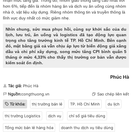
nhận mức tăng giá. Trong đó, nhóm giao thông tăng cao nhất với
hơn 6%, tiếp đến là nhóm hàng ăn và dịch vụ ăn uống cùng nhóm
nhà ở, vật liệu xây dựng. Riêng nhóm thông tin và truyền thông là
lĩnh vực duy nhất có mức giảm nhẹ.
Nhìn chung, sức mua phục hồi, cùng sự khởi sắc của du
lịch, lưu trú, ăn uống và logistics đã tạo động lực quan
trọng cho tăng trưởng kinh tế TP. Hồ Chí Minh. Bên cạnh
đó, mặt bằng giá cả vẫn chịu áp lực từ biến động giá xăng
dầu và chi phí xây dựng, song mức tăng CPI bình quân 5
tháng ở mức 4,33% cho thấy thị trường cơ bản vẫn được
kiểm soát ổn định.
Phúc Hà
Tác giả:
Phúc Hà
Nguồn:
congthuong.vn
Sao chép liên kết
Từ khóa:
thị trường bán lẻ
TP. Hồ Chí Minh
du lịch
thị trường Logistics
dịch vụ
chỉ số giá tiêu dùng
Tổng mức bán lẻ hàng hóa
doanh thu dịch vụ tiêu dùng