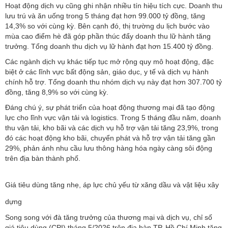
Hoạt động dịch vụ cũng ghi nhận nhiều tín hiệu tích cực. Doanh thu
lưu trú và ăn uống trong 5 tháng đạt hơn 99.000 tỷ đồng, tăng
14,3% so với cùng kỳ. Bên cạnh đó, thị trường
du lịch
bước vào
mùa cao điểm hè đã góp phần thúc đẩy doanh thu lữ hành tăng
trưởng. Tổng doanh thu dịch vụ lữ hành đạt hơn 15.400 tỷ đồng.
Các ngành dịch vụ khác tiếp tục mở rộng quy mô hoạt động, đặc
biệt ở các lĩnh vực bất động sản, giáo dục, y tế và dịch vụ hành
chính hỗ trợ. Tổng doanh thu nhóm dịch vụ này đạt hơn 307.700 tỷ
đồng, tăng 8,9% so với cùng kỳ.
Đáng chú ý, sự phát triển của hoạt động thương mại đã tạo động
lực cho lĩnh vực vận tải và logistics. Trong 5 tháng đầu năm, doanh
thu vận tải, kho bãi và các dịch vụ hỗ trợ vận tải tăng 23,9%, trong
đó các hoạt động kho bãi, chuyển phát và hỗ trợ vận tải tăng gần
29%, phản ánh nhu cầu lưu thông hàng hóa ngày càng sôi động
trên địa bàn thành phố.
Giá tiêu dùng tăng nhẹ, áp lực chủ yếu từ xăng dầu và vật liệu xây
dựng
Song song với đà tăng trưởng của
thương mại
và dịch vụ, chỉ số
giá tiêu dùng (CPI) tháng 5/2026 trên địa bàn TP. Hồ Chí Minh tăng