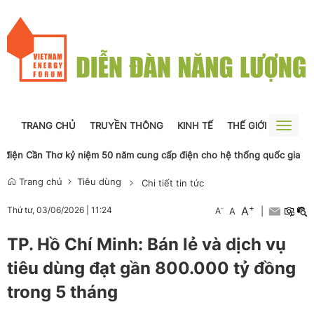
TRANG CHỦ
TRUYỀN THÔNG
KINH TẾ
THẾ GIỚI
NGUỒN
Toggle
naviga
ện Cần Thơ kỷ niệm 50 năm cung cấp điện cho hệ thống quốc gia
P
Trang chủ
Tiêu dùng
Chi tiết tin tức
+
A
-
Thứ tư, 03/06/2026
|
11:24
A
A
|
TP. Hồ Chí Minh: Bán lẻ và dịch vụ
tiêu dùng đạt gần 800.000 tỷ đồng
trong 5 tháng