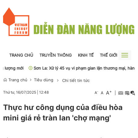
TRANG CHỦ
TRUYỀN THÔNG
KINH TẾ
THẾ GIỚI
NGUỒN
Toggle
naviga
ượng mới
Sơn La: Xử lý 45 vụ vi phạm gian lận thương mại, hàng giả
Trang chủ
Tiêu dùng
Chi tiết tin tức
+
A
-
Thứ tư, 16/07/2025
|
12:48
A
A
|
Thực hư công dụng của điều hòa
mini giá rẻ tràn lan 'chợ mạng'