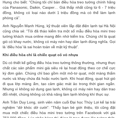
Hưng cho biết: “Chúng tôi chỉ bán điều hòa treo tường chính hãng
của Panasonic, Daikin, Casper… Giá thấp nhất cũng từ 6 - 7 triệu
đồng, không có loại nào dưới 1 triệu đồng mà có thể làm lạnh
phòng cả”.
Anh Nguyễn Mạnh Hùng, kỹ thuật viên lắp đặt điện lạnh tại Hà Nội
cũng chia sẻ: “Tôi đã tháo kiểm tra một số mẫu điều hòa mini treo
tường khách mua online mang đến nhờ kiểm tra. Chúng chỉ là quạt
gió có khay nước, không có máy nén hay dàn lạnh đúng nghĩa. Gọi
là ‘điều hòa’ là sai hoàn toàn về mặt kỹ thuật”.
Khi điều hòa chỉ là chiếc quạt có vỏ nhựa
Dù có thiết kế giống điều hòa treo tường thông thường, nhưng thực
chất các sản phẩm mini giá siêu rẻ lại hoạt động theo cơ chế cực
kỳ đơn giản. Chúng chỉ bao gồm một mô-tơ quạt, một màng thấm
nước và khay chứa đá hoặc nước lạnh. Khi hoạt động, quạt hút gió
đi qua lớp màng ẩm, tạo cảm giác mát ảo trong thời gian ngắn.
Nhưng vì không sử dụng gas lạnh, không có máy nén hay dàn trao
đổi nhiệt, chúng không có khả năng làm lạnh không khí thực sự.
Anh Trần Duy Long, sinh viên năm cuối Đại học Thủy Lợi kể lại trải
nghiệm “dở khóc dở cười”: “Thấy bạn bè giới thiệu, tôi cũng đặt
mua một chiếc điều hòa mini treo tường trên Facebook với giá
750.000 đồng. Lúc nhận hàng thì đúng là treo được lên tường thật,