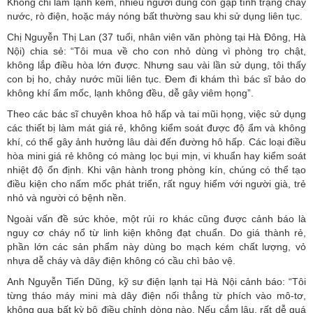
Không chỉ làm lạnh kém, nhiều người dùng còn gặp tình trạng chảy
nước, rò điện, hoặc máy nóng bất thường sau khi sử dụng liên tục.
Chị Nguyễn Thị Lan (37 tuổi, nhân viên văn phòng tại Hà Đông, Hà
Nội) chia sẻ: “Tôi mua về cho con nhỏ dùng vì phòng trọ chật,
không lắp điều hòa lớn được. Nhưng sau vài lần sử dụng, tôi thấy
con bị ho, chảy nước mũi liên tục. Đem đi khám thì bác sĩ bảo do
không khí ẩm mốc, lạnh không đều, dễ gây viêm họng”.
Theo các bác sĩ chuyên khoa hô hấp và tai mũi họng, việc sử dụng
các thiết bị làm mát giá rẻ, không kiểm soát được độ ẩm và không
khí, có thể gây ảnh hưởng lâu dài đến đường hô hấp. Các loại điều
hòa mini giá rẻ không có màng lọc bụi mịn, vi khuẩn hay kiểm soát
nhiệt độ ổn định. Khi vận hành trong phòng kín, chúng có thể tạo
điều kiện cho nấm mốc phát triển, rất nguy hiểm với người già, trẻ
nhỏ và người có bệnh nền.
Ngoài vấn đề sức khỏe, một rủi ro khác cũng được cảnh báo là
nguy cơ cháy nổ từ linh kiện không đạt chuẩn. Do giá thành rẻ,
phần lớn các sản phẩm này dùng bo mạch kém chất lượng, vỏ
nhựa dễ cháy và dây điện không có cầu chì bảo vệ.
Anh Nguyễn Tiến Dũng, kỹ sư điện lạnh tại Hà Nội cảnh báo: “Tôi
từng tháo máy mini mà dây điện nối thẳng từ phích vào mô-tơ,
không qua bất kỳ bộ điều chỉnh dòng nào. Nếu cắm lâu, rất dễ quá