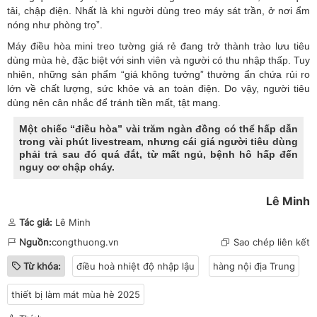
tải, chập điện. Nhất là khi người dùng treo máy sát trần, ở nơi ẩm
nóng như phòng trọ”.
Máy điều hòa mini treo tường giá rẻ đang trở thành trào lưu tiêu
dùng mùa hè, đặc biệt với sinh viên và người có thu nhập thấp. Tuy
nhiên, những sản phẩm “giá không tưởng” thường ẩn chứa rủi ro
lớn về chất lượng, sức khỏe và an toàn điện. Do vậy, người tiêu
dùng nên cân nhắc để tránh tiền mất, tật mang.
Một chiếc “điều hòa” vài trăm ngàn đồng có thể hấp dẫn
trong vài phút livestream, nhưng cái giá người tiêu dùng
phải trả sau đó quá đắt, từ mất ngủ, bệnh hô hấp đến
nguy cơ chập cháy.
Lê Minh
Tác giả:
Lê Minh
Nguồn:
congthuong.vn
Sao chép liên kết
Từ khóa:
điều hoà nhiệt độ nhập lậu
hàng nội địa Trung
thiết bị làm mát mùa hè 2025