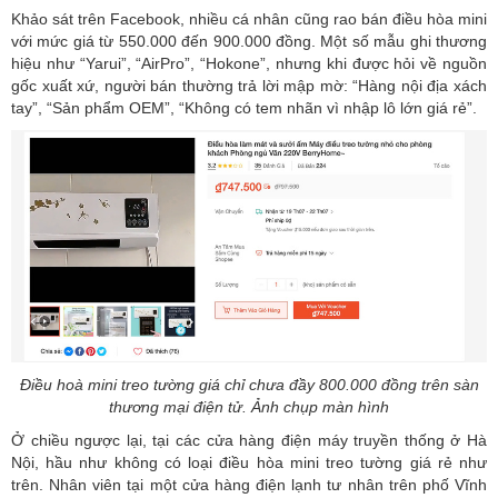
Khảo sát trên Facebook, nhiều cá nhân cũng rao bán điều hòa mini
với mức giá từ 550.000 đến 900.000 đồng. Một số mẫu ghi thương
hiệu như “Yarui”, “AirPro”, “Hokone”, nhưng khi được hỏi về nguồn
gốc xuất xứ, người bán thường trả lời mập mờ: “Hàng nội địa xách
tay”, “Sản phẩm OEM”, “Không có tem nhãn vì nhập lô lớn giá rẻ”.
Điều hoà mini treo tường giá chỉ chưa đầy 800.000 đồng trên sàn
thương mại điện tử. Ảnh chụp màn hình
Ở chiều ngược lại, tại các cửa hàng điện máy truyền thống ở Hà
Nội, hầu như không có loại điều hòa mini treo tường giá rẻ như
trên. Nhân viên tại một cửa hàng điện lạnh tư nhân trên phố Vĩnh