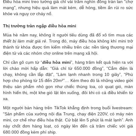
Điều hòa mini treo tường giá chỉ vài trăm nghìn đồng tràn lan "chợ
mạng", nhưng hiệu quả làm mát kém, dễ hỏng, tiềm ẩn rủi ro sức
khỏe và nguy cơ cháy nổ.
Thị trường tràn ngập điều hòa mini
Mùa hè năm nay, không ít người tiêu dùng đã đổ xô tìm mua các
thiết bị làm mát giá rẻ
. Trong đó, máy
điều hòa
không khí mini trở
thành từ khóa được tìm kiếm nhiều trên các nền tảng thương mại
điện tử và các nhóm chợ online trên mạng xã hội.
Chỉ cần gõ cụm từ “
điều
hòa
mini
”, hàng trăm kết quả hiện ra với
lời chào mời hấp dẫn: “Giá chỉ từ 650.000 đồng”, “Cắm điện là
chạy, không cần lắp đặt”, “Làm lạnh nhanh trong 10 giây”, “Phù
hợp cho phòng từ 15 đến 20m²”… Kèm theo đó là những video giới
thiệu sản phẩm nhỏ gọn như chiếc thùng loa, có quạt gió, màn
hình hiển thị, một khe gió lật lên xuống, đôi khi có cả điều khiển từ
xa.
Một người bán hàng trên TikTok khẳng định trong buổi livestream:
“Sản phẩm của xưởng nội địa Trung, chạy điện 220V, có máy nén
mini, cơ chế như điều hòa thật. Cứ bật lên 5 phút là mát lạnh”. Anh
này chốt đơn hàng loạt, có ngày lên đến cả trăm chiếc với giá
680.000 đồng kèm phí ship.