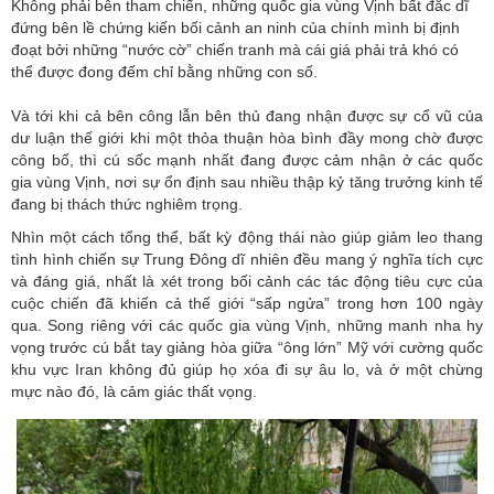
Không phải bên tham chiến, những quốc gia vùng Vịnh bất đắc dĩ
đứng bên lề chứng kiến bối cảnh an ninh của chính mình bị định
đoạt bởi những “nước cờ” chiến tranh mà cái giá phải trả khó có
thể được đong đếm chỉ bằng những con số.
Và tới khi cả bên công lẫn bên thủ đang nhận được sự cổ vũ của
dư luận thế giới khi một thỏa thuận hòa bình đầy mong chờ được
công bố, thì cú sốc mạnh nhất đang được cảm nhận ở các quốc
gia vùng Vịnh, nơi sự ổn định sau nhiều thập kỷ tăng trưởng kinh tế
đang bị thách thức nghiêm trọng.
Nhìn một cách tổng thể, bất kỳ động thái nào giúp giảm leo thang
tình hình chiến sự
Trung Đông
dĩ nhiên đều mang ý nghĩa tích cực
và đáng giá, nhất là xét trong bối cảnh các tác động tiêu cực của
cuộc chiến đã khiến cả thế giới “sấp ngửa” trong hơn 100 ngày
qua. Song riêng với các quốc gia vùng Vịnh, những manh nha hy
vọng trước cú bắt tay giảng hòa giữa “ông lớn” Mỹ với cường quốc
khu vực Iran không đủ giúp họ xóa đi sự âu lo, và ở một chừng
mực nào đó, là cảm giác thất vọng.