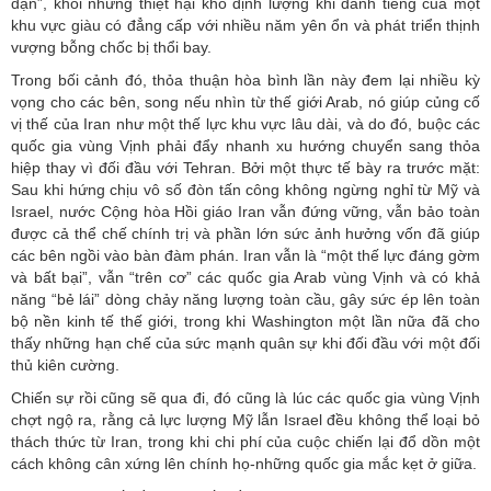
đạn”, khỏi những thiệt hại khó định lượng khi danh tiếng của một
khu vực giàu có đẳng cấp với nhiều năm yên ổn và phát triển thịnh
vượng bỗng chốc bị thổi bay.
Trong bối cảnh đó, thỏa thuận hòa bình lần này đem lại nhiều kỳ
vọng cho các bên, song nếu nhìn từ thế giới Arab, nó giúp củng cố
vị thế của Iran như một thế lực khu vực lâu dài, và do đó, buộc các
quốc gia vùng Vịnh phải đẩy nhanh xu hướng chuyển sang thỏa
hiệp thay vì đối đầu với Tehran. Bởi một thực tế bày ra trước mặt:
Sau khi hứng chịu vô số đòn tấn công không ngừng nghỉ từ
Mỹ
và
Israel, nước Cộng hòa Hồi giáo Iran vẫn đứng vững, vẫn bảo toàn
được cả thể chế chính trị và phần lớn sức ảnh hưởng vốn đã giúp
các bên ngồi vào bàn đàm phán. Iran vẫn là “một thế lực đáng gờm
và bất bại”, vẫn “trên cơ” các quốc gia Arab vùng Vịnh và có khả
năng “bẻ lái” dòng chảy năng lượng toàn cầu, gây sức ép lên toàn
bộ nền kinh tế thế giới, trong khi Washington một lần nữa đã cho
thấy những hạn chế của sức mạnh quân sự khi đối đầu với một đối
thủ kiên cường.
Chiến sự rồi cũng sẽ qua đi, đó cũng là lúc các quốc gia vùng Vịnh
chợt ngộ ra, rằng cả lực lượng Mỹ lẫn Israel đều không thể loại bỏ
thách thức từ Iran, trong khi chi phí của cuộc chiến lại đổ dồn một
cách không cân xứng lên chính họ-những quốc gia mắc kẹt ở giữa.