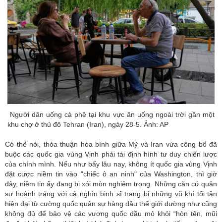
Người dân uống cà phê tại khu vực ăn uống ngoài trời gần một
khu chợ ở thủ đô Tehran (Iran), ngày 28-5. Ảnh: AP
Có thể nói, thỏa thuận hòa bình giữa Mỹ và Iran vừa công bố đã
buộc các quốc gia vùng Vịnh phải tái định hình tư duy chiến lược
của chính mình. Nếu như bấy lâu nay, không ít quốc gia vùng Vịnh
đặt cược niềm tin vào "chiếc ô an ninh" của Washington, thì giờ
đây, niềm tin ấy đang bị xói mòn nghiêm trọng. Những căn cứ quân
sự hoành tráng với cả nghìn binh sĩ trang bị những vũ khí tối tân
hiện đại từ cường quốc quân sự hàng đầu thế giới dường như cũng
không đủ để bảo vệ các vương quốc dầu mỏ khỏi “hòn tên, mũi