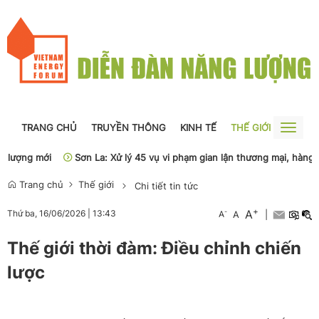
TRANG CHỦ
TRUYỀN THÔNG
KINH TẾ
THẾ GIỚI
NGUỒN
Toggle
naviga
lượng mới
Sơn La: Xử lý 45 vụ vi phạm gian lận thương mại, hàng giả
Trang chủ
Thế giới
Chi tiết tin tức
+
A
-
Thứ ba, 16/06/2026
|
13:43
A
A
|
Thế giới thời đàm: Điều chỉnh chiến
lược