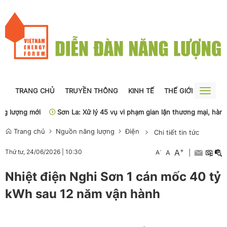
TRANG CHỦ
TRUYỀN THÔNG
KINH TẾ
THẾ GIỚI
NGUỒN
Toggle
naviga
lượng mới
Sơn La: Xử lý 45 vụ vi phạm gian lận thương mại, hàng giả
Trang chủ
Nguồn năng lượng
Điện
Chi tiết tin tức
+
A
-
Thứ tư, 24/06/2026
|
10:30
A
A
|
Nhiệt điện Nghi Sơn 1 cán mốc 40 tỷ
kWh sau 12 năm vận hành