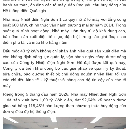
hành an toàn, ổn định các tổ máy, đáp ứng yêu cầu huy động của
Hệ thống điện Quốc gia
.
Nhà máy Nhiệt điện Nghi Sơn 1 có quy mô 2 tổ máy với tổng công
suất 600 MW, chính thức vận hành thương mại từ năm 2014. Trong
suốt quá trình hoạt động, Nhà máy luôn duy trì độ khả dụng cao,
bảo đảm
sản xuất điện
liên tục, đặc biệt trong các giai đoạn cao
điểm phụ tải và mùa khô hằng năm.
Dấu mốc 40 tỷ kWh không chỉ phản ánh hiệu quả sản xuất điện mà
còn khẳng định năng lực quản lý, vận hành ngày càng được nâng
cao của Công ty Nhiệt điện Nghi Sơn. Để đạt được kết quả này,
Công ty đã triển khai đồng bộ các giải pháp về quản lý kỹ thuật,
sửa chữa, bảo dưỡng thiết bị; chủ động nguồn nhiên liệu; tối ưu
các chỉ tiêu kinh tế - kỹ thuật và nâng cao độ tin cậy của các tổ
máy.
Riêng trong 5 tháng đầu năm 2026, Nhà máy Nhiệt điện Nghi Sơn
1 đã sản xuất hơn 1,69 tỷ kWh điện, đạt 92,64% kế hoạch được
giao và bằng 118,45% sản lượng theo phương thức huy động của
đơn vị điều độ hệ thống điện.