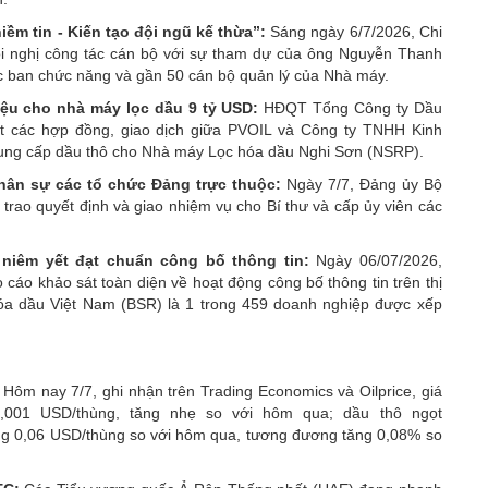
m tin - Kiến tạo đội ngũ kế thừa”:
Sáng ngày 6/7/2026, Chi
nghị công tác cán bộ với sự tham dự của ông Nguyễn Thanh
c ban chức năng và gần 50 cán bộ quản lý của Nhà máy.
ệu cho nhà máy lọc dầu 9 tỷ USD:
HĐQT Tổng Công ty Dầu
t các hợp đồng, giao dịch giữa PVOIL và Công ty TNHH Kinh
cung cấp dầu thô cho Nhà máy Lọc hóa dầu Nghi Sơn (NSRP).
ân sự các tổ chức Đảng trực thuộc:
Ngày 7/7, Đảng ủy Bộ
trao quyết định và giao nhiệm vụ cho Bí thư và cấp ủy viên các
niêm yết đạt chuẩn công bố thông tin:
Ngày 06/07/2026,
cáo khảo sát toàn diện về hoạt động công bố thông tin trên thị
a dầu Việt Nam (BSR) là 1 trong 459 doanh nghiệp được xếp
:
Hôm nay 7/7, ghi nhận trên Trading Economics và Oilprice, giá
,001 USD/thùng, tăng nhẹ so với hôm qua; dầu thô ngọt
ng 0,06 USD/thùng so với hôm qua, tương đương tăng 0,08% so