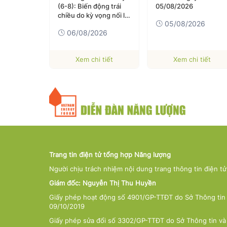
ầu thế giới
(6-8): Biến động trái
05/08/2026
ảm
chiều do kỳ vọng nối lại
05/08/2026
vận tải qua eo biển
026
06/08/2026
Hormuz
 tiết
Xem chi tiết
Xem chi tiết
Trang tin điện tử tổng hợp Năng lượng
Người chịu trách nhiệm nội dung trang thông tin điện t
Giám đốc: Nguyễn Thị Thu Huyền
Giấy phép hoạt động số 4901/GP-TTĐT do Sở Thông tin 
09/10/2019
Giấy phép sửa đổi số 3302/GP-TTĐT do Sở Thông tin và