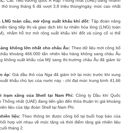
EC:
Các Tiểu vương quốc Ả Rập Thống nhất (UAE) đang nhanh
 thô trong tháng 6 đã vượt 3,8 triệu thùng/ngày, mức cao nhất
h LNG toàn cầu, mở rộng xuất khẩu khí đốt:
Tập đoàn năng
n tảng tiếp thị và giao dịch khí tự nhiên hóa lỏng (LNG) toàn
M), nhằm hỗ trợ mở rộng xuất khẩu khí đốt và củng cố vị thế
 hàng không lớn nhất cho châu Âu:
Theo dữ liệu mới công bố
 khẩu khoảng 466.000 tấn nhiên liệu hàng không sang châu Âu
àng không xuất khẩu của Mỹ sang thị trường châu Âu đã giảm từ
c ép:
Giá dầu thô của Nga đã giảm trở lại mức trước khi xung
u xuất khẩu chủ lực của nước này - chỉ đạt mức trung bình 41,66
trạm xăng của Shell tại Nam Phi:
Công ty Dầu khí Quốc
Thống nhất (UAE) đang tiến gần đến thỏa thuận trị giá khoảng
ên liệu của tập đoàn Shell tại Nam Phi.
hiên liệu:
Theo thông tin được công bố tại buổi họp báo của
phối hợp với nhau về mức tăng và thời điểm tăng giá nhiên liệu
cuối tháng 2.