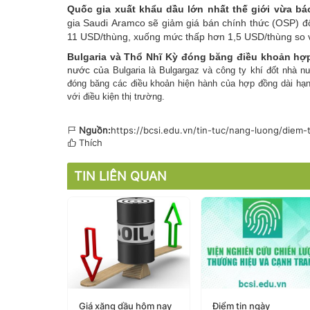
Quốc gia xuất khẩu dầu lớn nhất thế giới vừa bá
gia Saudi Aramco sẽ giảm giá bán chính thức (OSP) đ
11 USD/thùng, xuống mức thấp hơn 1,5 USD/thùng so v
Bulgaria và Thổ Nhĩ Kỳ đóng băng điều khoản hợp
nước của
Bulgaria là Bulgargaz và công ty khí đốt nhà 
đóng băng các điều khoản hiện hành của hợp đồng dài hạn 
với điều kiện thị trường.
Nguồn:
https://bcsi.edu.vn/tin-tuc/nang-luong/diem
Thích
TIN LIÊN QUAN
u hôm nay
Giá xăng dầu hôm nay
Điểm tin ngày