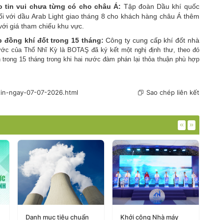
o tin vui chưa từng có cho châu Á:
Tập đoàn Dầu khí quốc
ối với dầu Arab Light giao tháng 8 cho khách hàng châu Á thêm
ới giá tham chiếu khu vực.
 đồng khí đốt trong 15 tháng:
Công ty cung cấp khí đốt nhà
nước của Thổ Nhĩ Kỳ là BOTAŞ đã ký kết một nghị định thư, theo đó
trong 15 tháng trong khi hai nước đàm phán lại thỏa thuận phù hợp
-tin-ngay-07-07-2026.html
Sao chép liên kết
Danh mục tiêu chuẩn
Khởi công Nhà máy
G