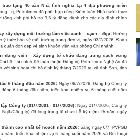
trao tặng 40 căn Nhà tình nghĩa tại 4 địa phương miền
ảng Trị, Petrolimex đã phối hợp cùng Kiểm toán Nhà nước thực
i tổng kinh phí hỗ trợ 3,6 tỷ đồng dành cho các gia đình chính
ay xây dựng môi trường làm việc xanh – sạch – đẹp:
Hưởng
 ý thức bảo vệ môi trường trong đơn vị, ngày 03/7/2026, Đoàn
ra quân dọn dẹp vệ sinh khuôn viên văn phòng Chi nhánh.
iển đảng viên - Xây dựng tổ chức đảng trong sạch vững
Chi bộ Tài chính Kế toán thuộc Đảng bộ Petrolimex Nghệ An đã
 với sinh hoạt chi bộ định kỳ tháng 7/2026 tại xã Anh Sơn, tỉnh
tác 6 tháng đầu năm 2026:
Ngày 06/7/2026, Đảng bộ Công ty
 đảng 6 tháng đầu năm, triển khai nhiệm vụ 6 tháng cuối năm
ập Công ty (01/7/2001 - 01/7/2026):
Ngày 01/7/2026, Công ty
Ngãi/Công ty) đã long trọng tổ chức Lễ kỷ niệm 25 năm ngày
 thành cao nhất kế hoạch năm 2026:
Sáng ngày 6/7, PVPGB
u năm, triển khai nhiệm vụ 6 tháng cuối năm 2026 và Đối thoại
h.