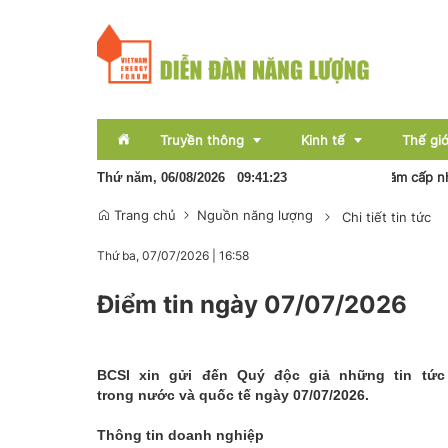
Truyền thông
Kinh tế
Thế giớ
Tổng Bí thư, Chủ tịch nước Tô Lâm sẽ thăm cấp nhà nư
Thứ năm, 06/08/2026
09
:
41
:
23
Trang chủ
Nguồn năng lượng
Chi tiết tin tức
Sự kiện
Thị trường
Thứ ba, 07/07/2026
|
16:58
Báo chí
Tài chính
Điểm tin ngày 07/07/2026
Bất động sản
OCOP
BCSI xin gửi đến Quý độc giả những tin tức nổ
Emagazine
trong nước và quốc tế ngày 07/07/2026.
Thông tin doanh nghiệp