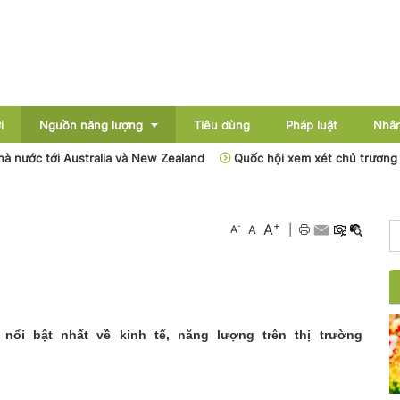
i
Nguồn năng lượng
Tiêu dùng
Pháp luật
Nhân
ớc tới Australia và New Zealand
Quốc hội xem xét chủ trương đầu 
Điện
+
A
-
A
A
|
Dầu khí
Than - Khoáng sản
Thủy điện
i bật nhất về kinh tế, năng lượng trên thị trường
Năng lượng mới