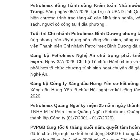
Petrolimex đồng hành cùng Kiểm toán Nhà nước 
Trung:
Sáng ngày 05/7/2026, tại Trụ sở UBND tỉnh Qu
hiện chương trình trao tặng 40 căn Nhà tình nghĩa, vớ
sách, người có công tại 4 địa phương.
Tuổi trẻ Chi nhánh Petrolimex Bình Dương chung t
ứng phong trào xây dựng nếp sống văn minh, nâng cao
viên Thanh niên Chi nhánh Petrolimex Bình Dương đã 
Đảng bộ Petrolimex Nghệ An chú trọng phát tr
mạnh:
Ngày 3/7/2026, Chi bộ Tổ chức Hành chính và 
phối hợp tổ chức chương trình sinh hoạt chuyên đề gắn
Nghệ An.
Đảng bộ Công ty Xăng dầu Hưng Yên sơ kết công 
Xăng dầu Hưng Yên tổ chức Hội nghị sơ kết công tác
2026.
Petrolimex Quảng Ngãi kỷ niệm 25 năm ngày thành l
TNHH MTV Petrolimex Quảng Ngãi (Petrolimex Quảng 
thành lập Công ty (01/7/2001 - 01/7/2026).
PVPGB tăng tốc 6 tháng cuối năm, quyết tâm hoàn
đã tổ chức Hội nghị sơ kết hoạt động SXKD 6 tháng đầ
người lao động lần 1 năm 2026 của Cơ quan Chi nhán