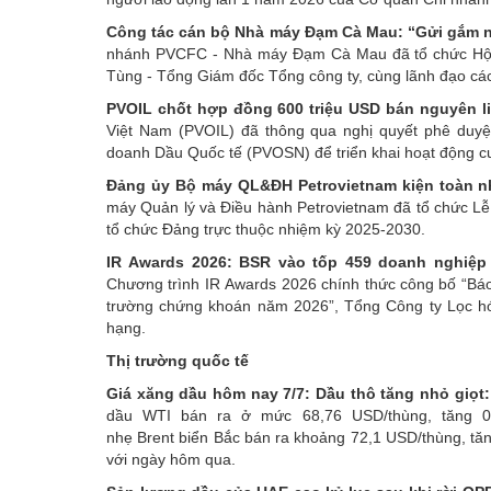
Công tác cán bộ Nhà máy Đạm Cà Mau: “Gửi gắm niề
nhánh PVCFC - Nhà máy Đạm Cà Mau đã tổ chức Hội 
Tùng - Tổng Giám đốc Tổng công ty, cùng lãnh đạo cá
PVOIL chốt hợp đồng 600 triệu USD bán nguyên li
Việt Nam (PVOIL) đã thông qua nghị quyết phê duyệ
doanh Dầu Quốc tế (PVOSN) để triển khai hoạt động 
Đảng ủy Bộ máy QL&ĐH Petrovietnam kiện toàn nh
máy Quản lý và Điều hành Petrovietnam đã tổ chức Lễ 
tổ chức Đảng trực thuộc nhiệm kỳ 2025-2030.
IR Awards 2026: BSR vào tốp 459 doanh nghiệp 
Chương trình IR Awards 2026 chính thức công bố “Báo 
trường chứng khoán năm 2026”, Tổng Công ty Lọc hó
hạng.
Thị trường quốc tế
Giá xăng dầu hôm nay 7/7: Dầu thô tăng nhỏ giọt
dầu WTI bán ra ở mức 68,76 USD/thùng, tăng 0
nhẹ Brent biển Bắc bán ra khoảng 72,1 USD/thùng, tă
với ngày hôm qua.