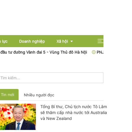
 lực
Doanh nghiệp
Xã hội
tư đường Vành đai 5 - Vùng Thủ đô Hà Nội
PNJ triệu tập đại hội 
Giải trí
Giáo dục
Sức khỏe
Tin mới
Nhiều người đọc
Tổng Bí thư, Chủ tịch nước Tô Lâm
sẽ thăm cấp nhà nước tới Australia
và New Zealand