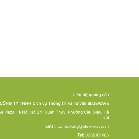
5-8): Giá dầu thế giới
04/08/2026
(4-8): Giá d
iếp tục lao dốc
giảm xuống
04/08/2026
nhất trong 
05/08/2026
04/08/
Xem chi tiết
Xem chi tiết
Xem ch
Liên hệ quảng cáo
CÔNG TY TNHH Dịch vụ Thông tin và Tư vấn BLUEWAVE
na Plaza Hà Nội, số 241 Xuân Thủy, Phường Cầu Giấy, Hà
Nội
Email:
comboking@blue-wave.vn
Tel:
0968161486