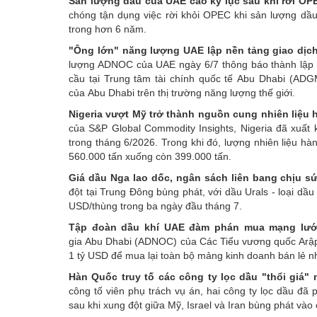
Sản lượng dầu của UAE cao kỷ lục sau khi rời OP
chóng tận dụng việc rời khỏi OPEC khi sản lượng dầu
trong hơn 6 năm.
"Ông lớn" năng lượng UAE lập nền tảng giao dịc
lượng ADNOC của UAE ngày 6/7 thông báo thành lập nề
cầu tại Trung tâm tài chính quốc tế Abu Dhabi (ADG
của Abu Dhabi trên thị trường năng lượng thế giới.
Nigeria vượt Mỹ trở thành nguồn cung nhiên liệu
của S&P Global Commodity Insights, Nigeria đã xuất
trong tháng 6/2026. Trong khi đó, lượng nhiên liệu h
560.000 tấn xuống còn 399.000 tấn.
Giá dầu Nga lao dốc, ngân sách liên bang chịu sứ
đột tại Trung Đông bùng phát, với dầu Urals - loại dầ
USD/thùng trong ba ngày đầu tháng 7.
Tập đoàn dầu khí UAE đàm phán mua mạng lưới 
gia Abu Dhabi (ADNOC) của Các Tiểu vương quốc Arập 
1 tỷ USD để mua lại toàn bộ mảng kinh doanh bán lẻ nhi
Hàn Quốc truy tố các công ty lọc dầu "thổi giá" n
công tố viên phụ trách vụ án, hai công ty lọc dầu đã 
sau khi xung đột giữa Mỹ, Israel và Iran bùng phát vào 