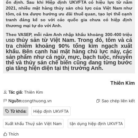
ổn định. Sau khi Hiệp định UKVFTA có hiệu lực từ năm
2021, nhiều mặt hàng thủy sản chủ lực của Việt Nam như
tôm, cá tra được hưởng ưu đãi thuế quan, tạo lợi thế cạnh
tranh đáng kể so với các quốc gia chưa có hiệp định
thương mại tự do với Anh.
Theo VASEP, mỗi năm Anh nhập khẩu khoảng 300-400 triệu
thủy sản từ Việt Nam. Trong đó, tôm và cá
USD
tra chiếm khoảng 90% tổng kim ngạch xuất
khẩu. Bên cạnh hai mặt hàng chủ lực này, các
sản phẩm như cá ngừ, mực, bạch tuộc, nhuyễn
thể và thủy sản chế biến cũng đang từng bước
gia tăng hiện diện tại thị trường Anh.
Thiên Kim
Tác giả:
Thiên Kim
Nguồn:
congthuong.vn
Sao chép liên kết
Từ khóa:
Hiệp định UKVFTA
Xuất khẩu Thuỷ sản Việt Nam
tận dụng hiệp định UKVFTA
Thích