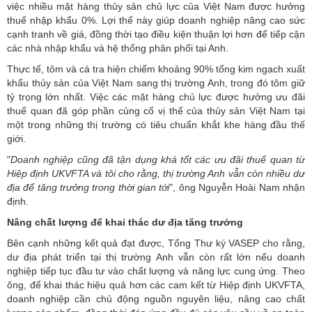
việc nhiều mặt hàng thủy sản chủ lực của Việt Nam được hưởng
thuế nhập khẩu 0%. Lợi thế này giúp doanh nghiệp nâng cao sức
cạnh tranh về giá, đồng thời tạo điều kiện thuận lợi hơn để tiếp cận
các nhà nhập khẩu và hệ thống phân phối tại Anh.
Thực tế, tôm và cá tra hiện chiếm khoảng 90% tổng kim ngạch xuất
khẩu thủy sản của Việt Nam sang thị trường Anh, trong đó tôm giữ
tỷ trọng lớn nhất. Việc các mặt hàng chủ lực được hưởng ưu đãi
thuế quan đã góp phần củng cố vị thế của thủy sản Việt Nam tại
một trong những thị trường có tiêu chuẩn khắt khe hàng đầu thế
giới.
"
Doanh nghiệp cũng đã tận dụng khá tốt các ưu đãi thuế quan từ
Hiệp định UKVFTA và tôi cho rằng, thị trường Anh vẫn còn nhiều dư
địa để tăng trưởng trong thời gian tới
", ông Nguyễn Hoài Nam nhận
định.
Nâng chất lượng để khai thác dư địa tăng trưởng
Bên cạnh những kết quả đạt được, Tổng Thư ký VASEP cho rằng,
dư địa phát triển tại
thị trường Anh
vẫn còn rất lớn nếu doanh
nghiệp tiếp tục đầu tư vào chất lượng và năng lực cung ứng. Theo
ông, để khai thác hiệu quả hơn các cam kết từ Hiệp định UKVFTA,
doanh nghiệp cần chủ động nguồn nguyên liệu, nâng cao chất