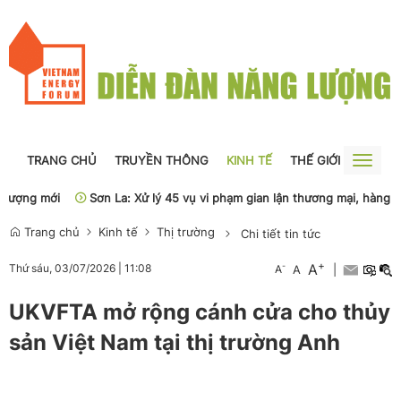
TRANG CHỦ
TRUYỀN THÔNG
KINH TẾ
THẾ GIỚI
NGUỒN
Toggle
naviga
ng mới
Sơn La: Xử lý 45 vụ vi phạm gian lận thương mại, hàng giả
Trang chủ
Kinh tế
Thị trường
Chi tiết tin tức
+
A
-
Thứ sáu, 03/07/2026
|
11:08
A
A
|
UKVFTA mở rộng cánh cửa cho thủy
sản Việt Nam tại thị trường Anh