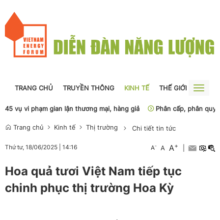
TRANG CHỦ
TRUYỀN THÔNG
KINH TẾ
THẾ GIỚI
NGUỒN
Toggle
naviga
vụ vi phạm gian lận thương mại, hàng giả
Phân cấp, phân quyền phải
Trang chủ
Kinh tế
Thị trường
Chi tiết tin tức
+
A
-
Thứ tư, 18/06/2025
|
14:16
A
A
|
Hoa quả tươi Việt Nam tiếp tục
chinh phục thị trường Hoa Kỳ