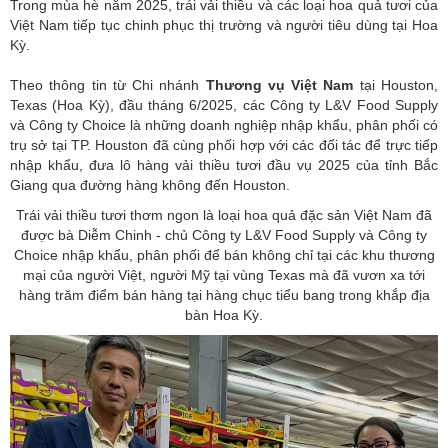
Trong mùa hè năm 2025, trái vải thiều và các loại hoa quả tươi của
Việt Nam tiếp tục chinh phục thị trường và người tiêu dùng tại Hoa
Kỳ.
Theo thông tin từ Chi nhánh
Thương vụ Việt Nam
tại Houston,
Texas (Hoa Kỳ), đầu tháng 6/2025, các Công ty L&V Food Supply
và Công ty Choice là những doanh nghiệp nhập khẩu, phân phối có
trụ sở tại TP. Houston đã cùng phối hợp với các đối tác để trực tiếp
nhập khẩu, đưa lô hàng vải thiều tươi đầu vụ 2025 của tỉnh Bắc
Giang qua đường hàng không đến Houston.
Trái vải thiều tươi thơm ngon là loại hoa quả đặc sản Việt Nam đã
được bà Diễm Chinh - chủ Công ty L&V Food Supply và Công ty
Choice nhập khẩu, phân phối để bán không chỉ tại các khu thương
mại của người Việt, người Mỹ tại vùng Texas mà đã vươn xa tới
hàng trăm điểm bán hàng tại hàng chục tiểu bang trong khắp địa
bàn Hoa Kỳ.