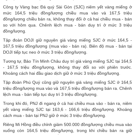
Công ty Vàng bạc Đá quý Sài Gòn (SJC) niêm yết vàng miếng ở
mức 164,5 triệu đồng/lượng chiều mua vào và 167,5 triệu
đồng/lượng chiều bán ra, không thay đổi ở cả hai chiều mua - bán
so với hôm qua. Chênh lệch mua - bán duy trì ở mức 3 triệu
đồng/lượng.
Tập đoàn DOJI giữ nguyên giá vàng miếng SJC ở mức 164,5 -
167,5 triệu đồng/lượng (mua vào - bán ra). Biên độ mua - bán tại
DOJI tiếp tục neo ở mức 3 triệu đồng/lượng.
Tương tự, Bảo Tín Minh Châu duy trì giá vàng miếng SJC tại 164,5
- 167,5 triệu đồng/lượng, không thay đổi so với phiên trước.
Khoảng cách hai đầu giao dịch giữ ở mức 3 triệu đồng/lượng.
Tập đoàn Phú Quý cũng giữ nguyên giá vàng miếng SJC ở 164,5
triệu đồng/lượng mua vào và 167,5 triệu đồng/lượng bán ra. Chênh
lệch mua - bán tiếp tục duy trì 3 triệu đồng/lượng.
Trong khi đó, PNJ đi ngang ở cả hai chiều mua vào - bán ra, niêm
yết vàng miếng SJC tại 163,6 - 166,6 triệu đồng/lượng. Khoảng
cách mua - bán tại PNJ giữ ở mức 3 triệu đồng/lượng.
Riêng Mi Hồng điều chỉnh giảm 500.000 đồng/lượng chiều mua vào
xuống còn 164,5 triệu đồng/lượng, trong khi chiều bán ra giữ