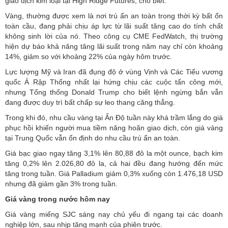
giao dịch kim loại tại High Ridge Futures, cho biết.
Vàng, thường được xem là nơi trú ẩn an toàn trong thời kỳ bất ổn
toàn cầu, đang phải chịu áp lực từ lãi suất tăng cao do tính chất
không sinh lời của nó. Theo công cụ CME FedWatch, thị trường
hiện dự báo khả năng tăng lãi suất trong năm nay chỉ còn khoảng
14%, giảm so với khoảng 22% của ngày hôm trước.
Lực lượng Mỹ và Iran đã đụng độ ở vùng Vịnh và Các Tiểu vương
quốc Ả Rập Thống nhất lại hứng chịu các cuộc tấn công mới,
nhưng Tổng thống Donald Trump cho biết lệnh ngừng bắn vẫn
đang được duy trì bất chấp sự leo thang căng thẳng.
Trong khi đó, nhu cầu vàng tại Ấn Độ tuần này khá trầm lắng do giá
phục hồi khiến người mua tiềm năng hoãn giao dịch, còn giá vàng
tại Trung Quốc vẫn ổn định do nhu cầu trú ẩn an toàn.
Giá bạc giao ngay tăng 3,1% lên 80,88 đô la một ounce, bạch kim
tăng 0,2% lên 2.026,80 đô la, cả hai đều đang hướng đến mức
tăng trong tuần. Giá Palladium giảm 0,3% xuống còn 1.476,18 USD
nhưng đã giảm gần 3% trong tuần.
Giá vàng trong nước hôm nay
Giá vàng miếng SJC
sáng nay chủ yếu đi ngang tại các doanh
nghiệp lớn, sau nhịp tăng mạnh của phiên trước.