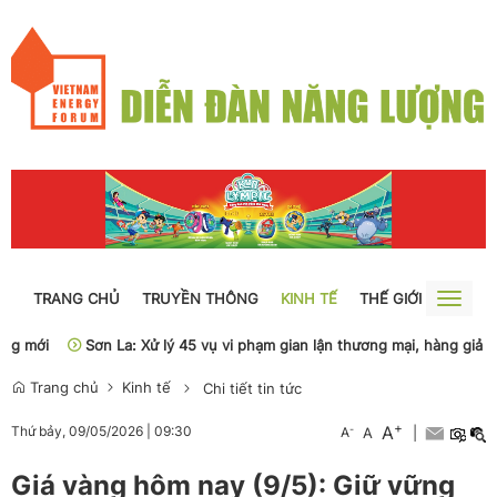
TRANG CHỦ
TRUYỀN THÔNG
KINH TẾ
THẾ GIỚI
NGUỒN
Toggle
naviga
ới
Sơn La: Xử lý 45 vụ vi phạm gian lận thương mại, hàng giả
P
Trang chủ
Kinh tế
Chi tiết tin tức
+
A
-
Thứ bảy, 09/05/2026
|
09:30
A
A
|
Giá vàng hôm nay (9/5): Giữ vững