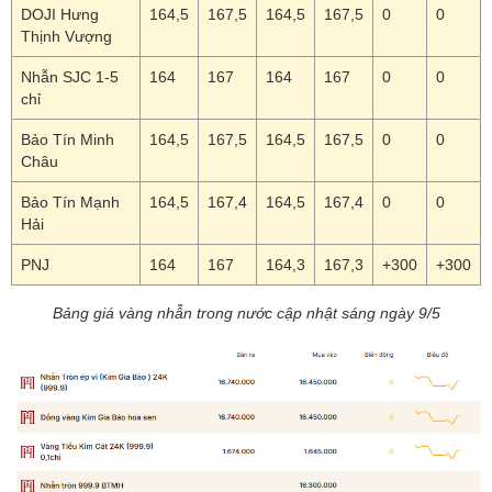
DOJI Hưng
164,5
167,5
164,5
167,5
0
0
Thịnh Vượng
Nhẫn SJC 1-5
164
167
164
167
0
0
chỉ
Bảo Tín Minh
164,5
167,5
164,5
167,5
0
0
Châu
Bảo Tín Mạnh
164,5
167,4
164,5
167,4
0
0
Hải
PNJ
164
167
164,3
167,3
+300
+300
Bảng giá vàng nhẫn trong nước cập nhật sáng ngày 9/5