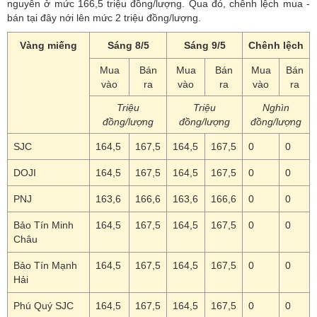
nguyên ở mức 166,5 triệu đồng/lượng. Qua đó, chênh lệch mua -
bán tại đây nới lên mức 2 triệu đồng/lượng.
Vàng miếng
Sáng 8/5
Sáng 9/5
Chênh lệch
Mua
Bán
Mua
Bán
Mua
Bán
vào
ra
vào
ra
vào
ra
Triệu
Triệu
Nghìn
đồng/lượng
đồng/lượng
đồng/lượng
SJC
164,5
167,5
164,5
167,5
0
0
DOJI
164,5
167,5
164,5
167,5
0
0
PNJ
163,6
166,6
163,6
166,6
0
0
Bảo Tín Minh
164,5
167,5
164,5
167,5
0
0
Châu
Bảo Tín Mạnh
164,5
167,5
164,5
167,5
0
0
Hải
Phú Quý SJC
164,5
167,5
164,5
167,5
0
0