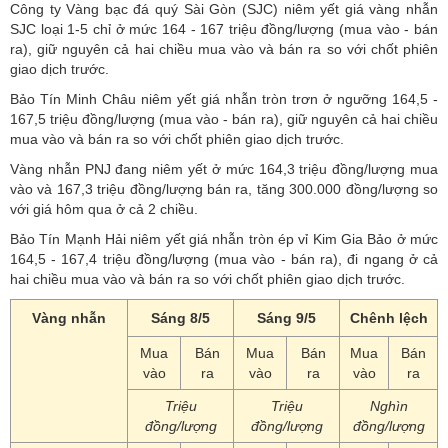
Công ty Vàng bạc đá quý Sài Gòn (SJC) niêm yết giá vàng nhẫn
SJC loại 1-5 chỉ ở mức 164 - 167 triệu đồng/lượng (mua vào - bán
ra), giữ nguyên cả hai chiều mua vào và bán ra so với chốt phiên
giao dịch trước.
Bảo Tín Minh Châu niêm yết giá nhẫn tròn trơn ở ngưỡng 164,5 -
167,5 triệu đồng/lượng (mua vào - bán ra), giữ nguyên cả hai chiều
mua vào và bán ra so với chốt phiên giao dịch trước.
Vàng nhẫn PNJ đang niêm yết ở mức 164,3 triệu đồng/lượng mua
vào và 167,3 triệu đồng/lượng bán ra, tăng 300.000 đồng/lượng so
với giá hôm qua ở cả 2 chiều.
Bảo Tín Mạnh Hải niêm yết giá nhẫn tròn ép vỉ Kim Gia Bảo ở mức
164,5 - 167,4 triệu đồng/lượng (mua vào - bán ra), đi ngang ở cả
hai chiều mua vào và bán ra so với chốt phiên giao dịch trước.
Vàng nhẫn
Sáng 8/5
Sáng 9/5
Chênh lệch
Mua
Bán
Mua
Bán
Mua
Bán
vào
ra
vào
ra
vào
ra
Triệu
Triệu
Nghìn
đồng/lượng
đồng/lượng
đồng/lượng