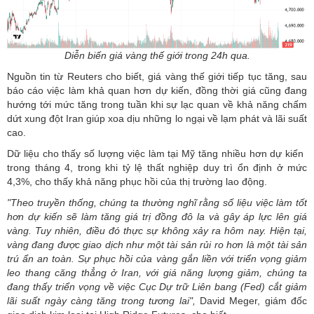
Diễn biến giá vàng thế giới trong 24h qua.
Nguồn tin từ Reuters cho biết,
giá vàng thế giới
tiếp tục tăng, sau
báo cáo việc làm khả quan hơn dự kiến, đồng thời giá cũng đang
hướng tới mức tăng trong tuần khi sự lạc quan về khả năng chấm
dứt xung đột Iran giúp xoa dịu những lo ngại về lạm phát và lãi suất
cao.
Dữ liệu cho thấy số lượng việc làm tại Mỹ tăng nhiều hơn dự kiến ​​
trong tháng 4, trong khi tỷ lệ thất nghiệp duy trì ổn định ở mức
4,3%, cho thấy khả năng phục hồi của thị trường lao động.
"Theo truyền thống, chúng ta thường nghĩ rằng số liệu việc làm tốt
hơn dự kiến ​​sẽ làm tăng giá trị đồng đô la và gây áp lực lên giá
vàng. Tuy nhiên, điều đó thực sự không xảy ra hôm nay. Hiện tại,
vàng đang được giao dịch như một tài sản rủi ro hơn là một tài sản
trú ẩn an toàn. Sự phục hồi của vàng gắn liền với triển vọng giảm
leo thang căng thẳng ở Iran, với giá năng lượng giảm, chúng ta
đang thấy triển vọng về việc Cục Dự trữ Liên bang (Fed) cắt giảm
lãi suất ngày càng tăng trong tương lai",
David Meger, giám đốc