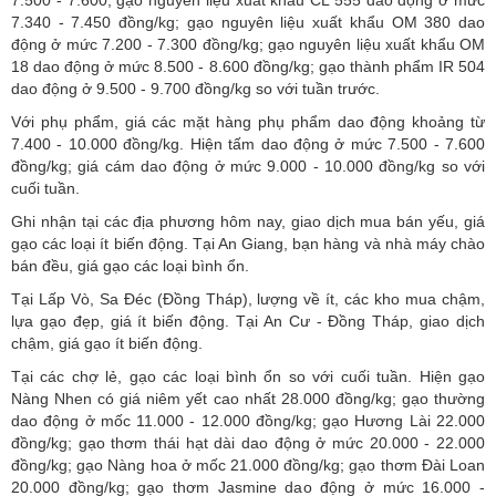
7.340 - 7.450 đồng/kg; gạo nguyên liệu xuất khẩu OM 380 dao
động ở mức 7.200 - 7.300 đồng/kg; gạo nguyên liệu xuất khẩu OM
18 dao động ở mức 8.500 - 8.600 đồng/kg; gạo thành phẩm IR 504
dao động ở 9.500 - 9.700 đồng/kg so với tuần trước.
Với phụ phẩm, giá các mặt hàng phụ phẩm dao động khoảng từ
7.400 - 10.000 đồng/kg. Hiện tấm dao động ở mức 7.500 - 7.600
đồng/kg; giá cám dao động ở mức 9.000 - 10.000 đồng/kg so với
cuối tuần.
Ghi nhận tại các địa phương hôm nay, giao dịch mua bán yếu, giá
gạo các loại ít biến động. Tại An Giang, bạn hàng và nhà máy chào
bán đều, giá gạo các loại bình ổn.
Tại Lấp Vò, Sa Đéc (Đồng Tháp), lượng về ít, các kho mua chậm,
lựa gạo đẹp, giá ít biến động. Tại An Cư - Đồng Tháp, giao dịch
chậm, giá gạo ít biến động.
Tại các chợ lẻ, gạo các loại bình ổn so với cuối tuần. Hiện gạo
Nàng Nhen có giá niêm yết cao nhất 28.000 đồng/kg; gạo thường
dao động ở mốc 11.000 - 12.000 đồng/kg; gạo Hương Lài 22.000
đồng/kg; gạo thơm thái hạt dài dao động ở mức 20.000 - 22.000
đồng/kg; gạo Nàng hoa ở mốc 21.000 đồng/kg; gạo thơm Đài Loan
20.000 đồng/kg; gạo thơm Jasmine dao động ở mức 16.000 -