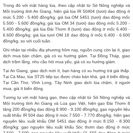
Trong đó với mặt hàng lúa, theo cập nhật từ Sở Nông nghiệp và
Môi trường tỉnh An Giang, hiện giá lúa IR 50404 (tươi) dao động ở
mức 5.200 - 5.400 đồng/kg; giá lúa OM 5451 (tươi) dao động mốc
5.500 - 5.600 đồng/kg; giá lúa OM 34 (tươi) dao động mốc 5.200 -
5.400 đồng/kg; giá lúa Đài Thơm 8 (tươi) dao động ở mốc 6.400 -
6.600 đồng/kg;
giá lúa tươi
OM 18 dao động ở mốc 6.400 - 6.600
đồng/kg; so với cuối tuần.
Ghi nhận tại nhiều địa phương hôm nay, nguồn cung còn lại ít, giao
dịch mua bán chậm, giá có xu hướng giảm. Tại Đồng Tháp, giao
dịch trầm lắng, nhu cầu hỏi mua yếu, giá có xu hướng giảm.
Tại An Giang, giao dịch mới ít, bạn hàng có xu hướng trả giá thấp.
Tại Cà Mau, lúa ST25 tiếp tục được chào bán khá, giá ít biến động.
Tại Cần Thơ, Vĩnh Long, Tây Ninh giao dịch lúa chậm, ít người
mua, giá ít biến động.
Tương tự với mặt hàng gạo, theo cập nhật từ Sở Nông nghiệp và
Môi trường tỉnh An Giang và Lúa gạo Việt, hiện gạo Đài Thơm 8
tăng 200 đồng/kg dao động 8.900 - 9.100 đồng/kg;
gạo nguyên liệu
xuất khẩu
IR 504 dao động ở mức 7.550 - 7.770 đồng/kg; hiện gạo
nguyên liệu xuất khẩu OM 5451 dao động ở mức 8.150 - 8.300
đồng/kg; gạo nguyên liệu xuất khẩu Sóc thơm dao động ở mức
7.500 - 7.600; gạo nguyên liệu xuất khẩu CL 555 dao động ở mức