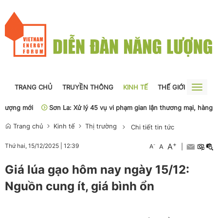
TRANG CHỦ
TRUYỀN THÔNG
KINH TẾ
THẾ GIỚI
NGUỒN
Toggle
naviga
ợng mới
Sơn La: Xử lý 45 vụ vi phạm gian lận thương mại, hàng giả
Trang chủ
Kinh tế
Thị trường
Chi tiết tin tức
+
A
-
Thứ hai, 15/12/2025
|
12:39
A
A
|
Giá lúa gạo hôm nay ngày 15/12:
Nguồn cung ít, giá bình ổn