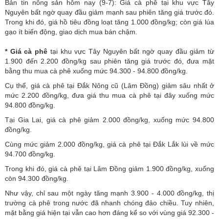
Bản tin nông sản hôm nay (9-7): Giá cà phê tại khu vực Tây
Nguyên bất ngờ quay đầu giảm mạnh sau phiên tăng giá trước đó.
Trong khi đó, giá hồ tiêu đồng loạt tăng 1.000 đồng/kg; còn giá lúa
gạo ít biến động, giao dịch mua bán chậm.
* Giá cà phê
tại khu vực Tây Nguyên bất ngờ quay đầu giảm từ
1.900 đến 2.200 đồng/kg sau phiên tăng giá trước đó, đưa mặt
bằng thu mua cà phê xuống mức 94.300 - 94.800 đồng/kg.
Cụ thể, giá cà phê tại Đắk Nông cũ (Lâm Đồng) giảm sâu nhất ở
mức 2.200 đồng/kg, đưa giá thu mua cà phê tại đây xuống mức
94.800 đồng/kg.
Tại Gia Lai, giá cà phê giảm 2.000 đồng/kg, xuống mức 94.800
đồng/kg.
Cùng mức giảm 2.000 đồng/kg, giá cà phê tại Đắk Lắk lùi về mức
94.700 đồng/kg.
Trong khi đó, giá cà phê tại Lâm Đồng giảm 1.900 đồng/kg, xuống
còn 94.300 đồng/kg.
Như vậy, chỉ sau một ngày tăng mạnh 3.900 - 4.000 đồng/kg, thị
trường cà phê trong nước đã nhanh chóng đảo chiều. Tuy nhiên,
mặt bằng giá hiện tại vẫn cao hơn đáng kể so với vùng giá 92.300 -