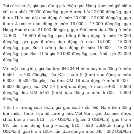
Tại các chợ lẻ, giá gạo đứng giá. Hiện gạo Nàng Nhen có giá niêm
yết cao nhất 28.000 đồng/kg; gạo Hương Lài 22.000 đồng/kg; gạo
thơm Thái hạt dài dao động ở mức 20.000 - 22.000 đồng/kg; gạo
thơm Jasmine dao động ở mức 16.000 - 17.000 đồng/kg; gạo
Nàng Hoa ở mức 21.000 đồng/kg; gạo Đài thơm dao động ở mức
14.500 – 15.500 đồng/kg; gạo trắng thông dụng ở mức 16.000
đồng/kg; giá gạo thường dao động ở mức 14.000 - 15.000
đồng/kg; gạo Sóc thường dao động ở mức 15.000 - 16.000
đồng/kg; gạo Sóc Thái giá 20.000 đồng/kg; gạo Nhật giá 22.000
đồng/kg.
Với mặt hàng lúa, giá lúa tươi IR 50404 hôm nay dao động ở mức
5.550 - 5.700 đồng/kg; lúa Đài Thơm 8 (tươi) dao động ở mức
6.300 - 6.500 đồng/kg; lúa tươi OM 18 dao động ở mức 6.400 -
6.600 đồng/kg; lúa OM 34 (tươi) dao động ở mức 5.400 - 5.600
đồng/kg; lúa OM 5451 (tươi) dao động ở mức 5.700 - 5.800
đồng/kg.
Trên thị trường xuất khẩu, giá gạo xuất khẩu Việt Nam biến động
trái chiều. Theo Hiệp hội Lương thực Việt Nam, gạo Jasmine được
chào bán ở mức 513 - 517 USD/tấn (giảm 3 USD/tấn); gạo thơm
5% tấm dao động trong khoảng 510 - 520 USD/tấn (tăng 10
USD/tấn); gạo thơm 100% tấm dao động ở mức 348 - 352 USD/tấn