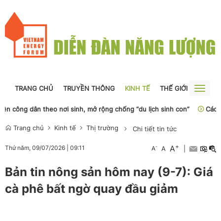
TRANG CHỦ
TRUYỀN THÔNG
KINH TẾ
THẾ GIỚI
NGUỒN
Toggle
naviga
công dân theo nơi sinh, mở rộng chống “du lịch sinh con”
Các hiệp
Trang chủ
Kinh tế
Thị trường
Chi tiết tin tức
+
A
-
Thứ năm, 09/07/2026
|
09:11
A
A
|
Bản tin nông sản hôm nay (9-7): Giá
cà phê bất ngờ quay đầu giảm