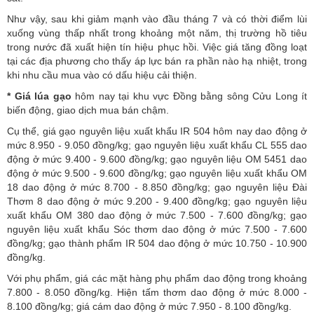
Như vậy, sau khi giảm mạnh vào đầu tháng 7 và có thời điểm lùi
xuống vùng thấp nhất trong khoảng một năm, thị trường hồ tiêu
trong nước đã xuất hiện tín hiệu phục hồi. Việc giá tăng đồng loạt
tại các địa phương cho thấy áp lực bán ra phần nào hạ nhiệt, trong
khi nhu cầu mua vào có dấu hiệu cải thiện.
*
Giá lúa gạo
hôm nay tại khu vực Đồng bằng sông Cửu Long ít
biến động, giao dịch mua bán chậm.
Cụ thể, giá gạo nguyên liệu xuất khẩu IR 504 hôm nay dao động ở
mức 8.950 - 9.050 đồng/kg; gạo nguyên liệu xuất khẩu CL 555 dao
động ở mức 9.400 - 9.600 đồng/kg; gạo nguyên liệu OM 5451 dao
động ở mức 9.500 - 9.600 đồng/kg; gạo nguyên liệu xuất khẩu OM
18 dao động ở mức 8.700 - 8.850 đồng/kg; gạo nguyên liệu Đài
Thơm 8 dao động ở mức 9.200 - 9.400 đồng/kg; gạo nguyên liệu
xuất khẩu OM 380 dao động ở mức 7.500 - 7.600 đồng/kg; gạo
nguyên liệu xuất khẩu Sóc thơm dao động ở mức 7.500 - 7.600
đồng/kg; gạo thành phẩm IR 504 dao động ở mức 10.750 - 10.900
đồng/kg.
Với phụ phẩm, giá các mặt hàng phụ phẩm dao động trong khoảng
7.800 - 8.050 đồng/kg. Hiện tấm thơm dao động ở mức 8.000 -
8.100 đồng/kg; giá cám dao động ở mức 7.950 - 8.100 đồng/kg.