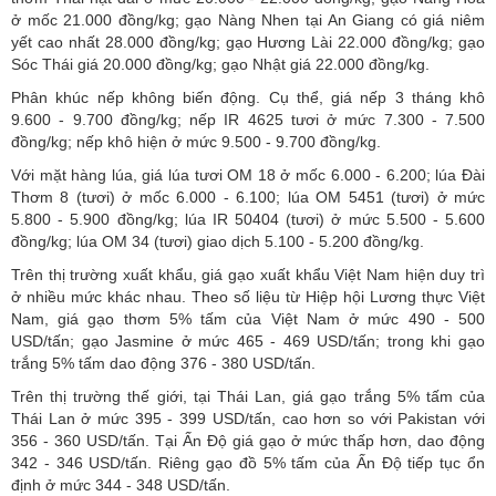
ở mốc 21.000 đồng/kg; gạo Nàng Nhen tại An Giang có giá niêm
yết cao nhất 28.000 đồng/kg; gạo Hương Lài 22.000 đồng/kg; gạo
Sóc Thái giá 20.000 đồng/kg; gạo Nhật giá 22.000 đồng/kg.
Phân khúc nếp không biến động. Cụ thể, giá nếp 3 tháng khô
9.600 - 9.700 đồng/kg; nếp IR 4625 tươi ở mức 7.300 - 7.500
đồng/kg; nếp khô hiện ở mức 9.500 - 9.700 đồng/kg.
Với mặt hàng lúa, giá lúa tươi OM 18 ở mốc 6.000 - 6.200; lúa Đài
Thơm 8 (tươi) ở mốc 6.000 - 6.100; lúa OM 5451 (tươi) ở mức
5.800 - 5.900 đồng/kg; lúa IR 50404 (tươi) ở mức 5.500 - 5.600
đồng/kg; lúa OM 34 (tươi) giao dịch 5.100 - 5.200 đồng/kg.
Trên thị trường xuất khẩu, giá gạo xuất khẩu Việt Nam hiện duy trì
ở nhiều mức khác nhau. Theo số liệu từ Hiệp hội Lương thực Việt
Nam, giá gạo thơm 5% tấm của Việt Nam ở mức 490 - 500
USD/tấn; gạo Jasmine ở mức 465 - 469 USD/tấn; trong khi gạo
trắng 5% tấm dao động 376 - 380 USD/tấn.
Trên thị trường thế giới, tại Thái Lan, giá gạo trắng 5% tấm của
Thái Lan ở mức 395 - 399 USD/tấn, cao hơn so với Pakistan với
356 - 360 USD/tấn. Tại Ấn Độ giá gạo ở mức thấp hơn, dao động
342 - 346 USD/tấn. Riêng gạo đồ 5% tấm của Ấn Độ tiếp tục ổn
định ở mức 344 - 348 USD/tấn.