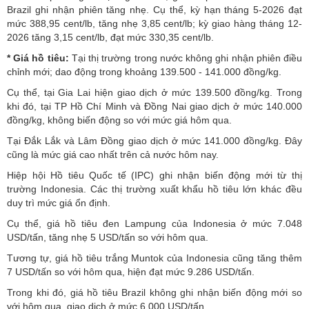
Brazil ghi nhận phiên tăng nhẹ. Cụ thể, kỳ hạn tháng 5-2026 đạt
mức 388,95 cent/lb, tăng nhẹ 3,85 cent/lb; kỳ giao hàng tháng 12-
2026 tăng 3,15 cent/lb, đạt mức 330,35 cent/lb.
*
Giá hồ tiêu
:
Tại thị trường trong nước không ghi nhận phiên điều
chỉnh mới; dao động trong khoảng 139.500 - 141.000 đồng/kg.
Cụ thể, tại Gia Lai hiện giao dịch ở mức 139.500 đồng/kg. Trong
khi đó, tại TP Hồ Chí Minh và Đồng Nai giao dịch ở mức 140.000
đồng/kg, không biến động so với mức giá hôm qua.
Tại Đắk Lắk và Lâm Đồng giao dịch ở mức 141.000 đồng/kg. Đây
cũng là mức giá cao nhất trên cả nước hôm nay.
Hiệp hội Hồ tiêu Quốc tế (IPC) ghi nhận biến động mới từ thị
trường Indonesia. Các thị trường xuất khẩu hồ tiêu lớn khác đều
duy trì mức giá ổn định.
Cụ thể, giá hồ tiêu đen Lampung của Indonesia ở mức 7.048
USD/tấn, tăng nhẹ 5 USD/tấn so với hôm qua.
Tương tự, giá hồ tiêu trắng Muntok của Indonesia cũng tăng thêm
7 USD/tấn so với hôm qua, hiện đạt mức 9.286 USD/tấn.
Trong khi đó, giá hồ tiêu Brazil không ghi nhận biến động mới so
với hôm qua, giao dịch ở mức 6.000 USD/tấn.