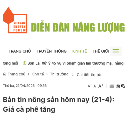
TRANG CHỦ
TRUYỀN THÔNG
KINH TẾ
THẾ GIỚI
NGUỒN
Toggle
naviga
ợng mới
Sơn La: Xử lý 45 vụ vi phạm gian lận thương mại, hàng giả
Trang chủ
Kinh tế
Thị trường
Chi tiết tin tức
+
A
-
Thứ ba, 21/04/2026
|
09:56
A
A
|
Bản tin nông sản hôm nay (21-4):
Giá cà phê tăng