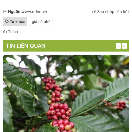
Nguồn:
www.qdnd.vn
Sao chép liên kết
Từ khóa:
giá cà phê
Thích
TIN LIÊN QUAN