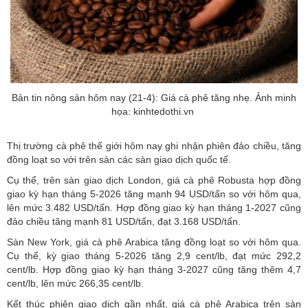
Bản tin nông sản hôm nay (21-4): Giá cà phê tăng nhẹ. Ảnh minh
họa: kinhtedothi.vn
Thị trường cà phê thế giới hôm nay ghi nhận phiên đảo chiều, tăng
đồng loạt so với trên sàn các sàn giao dịch quốc tế.
Cụ thể, trên sàn giao dịch London, giá cà phê Robusta hợp đồng
giao kỳ hạn tháng 5-2026 tăng mạnh 94 USD/tấn so với hôm qua,
lên mức 3.482 USD/tấn. Hợp đồng giao kỳ hạn tháng 1-2027 cũng
đảo chiều tăng mạnh 81 USD/tấn, đạt 3.168 USD/tấn.
Sàn New York, giá cà phê Arabica tăng đồng loạt so với hôm qua.
Cụ thể, kỳ giao tháng 5-2026 tăng 2,9 cent/lb, đạt mức 292,2
cent/lb. Hợp đồng giao kỳ hạn tháng 3-2027 cũng tăng thêm 4,7
cent/lb, lên mức 266,35 cent/lb.
Kết thúc phiên giao dịch gần nhất, giá cà phê Arabica trên sàn