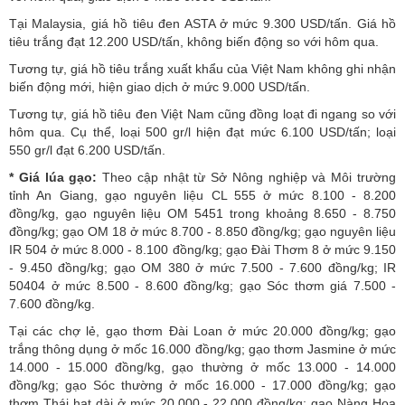
Tại Malaysia, giá hồ tiêu đen ASTA ở mức 9.300 USD/tấn. Giá hồ
tiêu trắng đạt 12.200 USD/tấn, không biến động so với hôm qua.
Tương tự, giá hồ tiêu trắng xuất khẩu của Việt Nam không ghi nhận
biến động mới, hiện giao dịch ở mức 9.000 USD/tấn.
Tương tự, giá hồ tiêu đen Việt Nam cũng đồng loạt đi ngang so với
hôm qua. Cụ thể, loại 500 gr/l hiện đạt mức 6.100 USD/tấn; loại
550 gr/l đạt 6.200 USD/tấn.
* Giá lúa gạo:
Theo cập nhật từ Sở Nông nghiệp và Môi trường
tỉnh An Giang, gạo nguyên liệu CL 555 ở mức 8.100 - 8.200
đồng/kg, gạo nguyên liệu OM 5451 trong khoảng 8.650 - 8.750
đồng/kg; gạo OM 18 ở mức 8.700 - 8.850 đồng/kg; gạo nguyên liệu
IR 504 ở mức 8.000 - 8.100 đồng/kg; gạo Đài Thơm 8 ở mức 9.150
- 9.450 đồng/kg; gạo OM 380 ở mức 7.500 - 7.600 đồng/kg; IR
50404 ở mức 8.500 - 8.600 đồng/kg; gạo Sóc thơm giá 7.500 -
7.600 đồng/kg.
Tại các chợ lẻ, gạo thơm Đài Loan ở mức 20.000 đồng/kg; gạo
trắng thông dụng ở mốc 16.000 đồng/kg; gạo thơm Jasmine ở mức
14.000 - 15.000 đồng/kg, gạo thường ở mốc 13.000 - 14.000
đồng/kg; gạo Sóc thường ở mốc 16.000 - 17.000 đồng/kg; gạo
thơm Thái hạt dài ở mức 20.000 - 22.000 đồng/kg; gạo Nàng Hoa