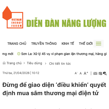
TRANG CHỦ
TRUYỀN THÔNG
KINH TẾ
THẾ GIỚI
NGUỒN
Toggle
naviga
g mới
Sơn La: Xử lý 45 vụ vi phạm gian lận thương mại, hàng giả
Trang chủ
Tiêu dùng
Chi tiết tin tức
+
A
-
Thứ ba, 21/04/2026
|
10:12
A
A
|
Đừng để giao diện ‘điều khiển’ quyết
định mua sắm thương mại điện tử