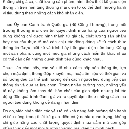
Không chỉ giá cả, chất lượng sản phẩm, hình thức thiết kế giao diện
thông tin trên nền tảng thương mại điện tử có thể định hướng hành
vi tiêu dùng theo những cách khó nhận diện.
Theo Ủy ban Cạnh tranh Quốc gia (
Bộ Công Thương
), trong môi
trường thương mại điện tử, quyết định mua hàng của người tiêu
dùng không chỉ được hình thành từ giá cả, chất lượng sản phẩm
hay nhu cầu thực tế mà còn chịu tác động đáng kể từ cách thức
thông tin được thiết kế và trình bày trên giao diện nền tảng. Cùng
một sản phẩm, cùng một mức giá nhưng cách hiển thị khác nhau
có thể dẫn đến những quyết định tiêu dùng khác nhau.
Thực tiễn cho thấy, các yếu tố như cách sắp xếp thông tin, lựa
chọn mặc định, thông điệp khuyến mại hoặc tín hiệu về thời gian và
số lượng đều có thể ảnh hưởng đến cách người tiêu dùng tiếp cận
thông tin và đưa ra lựa chọn. Trong nhiều trường hợp, những yếu
tố này không làm thay đổi bản chất của giao dịch nhưng lại tác
động đến quá trình đánh giá và ra quyết định theo những cách mà
người tiêu dùng không dễ dàng nhận diện.
Do đó, việc nhận diện các yếu tố có khả năng ảnh hưởng đến hành
vi tiêu dùng trong thiết kế giao diện có ý nghĩa quan trọng, không
chỉ giúp nâng cao chất lượng quyết định mua sắm mà còn góp
phần thúc đẩy một môi trường thương mại điện tử minh bạch.