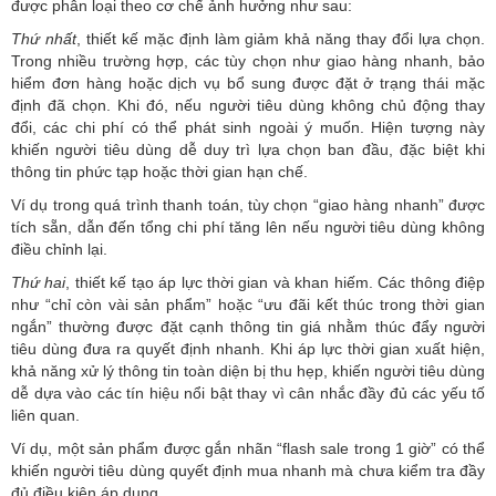
được phân loại theo cơ chế ảnh hưởng như sau:
Thứ nhất
, thiết kế mặc định làm giảm khả năng thay đổi lựa chọn.
Trong nhiều trường hợp, các tùy chọn như giao hàng nhanh, bảo
hiểm đơn hàng hoặc dịch vụ bổ sung được đặt ở trạng thái mặc
định đã chọn. Khi đó, nếu người tiêu dùng không chủ động thay
đổi, các chi phí có thể phát sinh ngoài ý muốn. Hiện tượng này
khiến người tiêu dùng dễ duy trì lựa chọn ban đầu, đặc biệt khi
thông tin phức tạp hoặc thời gian hạn chế.
Ví dụ trong quá trình thanh toán, tùy chọn “giao hàng nhanh” được
tích sẵn, dẫn đến tổng chi phí tăng lên nếu người tiêu dùng không
điều chỉnh lại.
Thứ hai
, thiết kế tạo áp lực thời gian và khan hiếm. Các thông điệp
như “chỉ còn vài sản phẩm” hoặc “ưu đãi kết thúc trong thời gian
ngắn” thường được đặt cạnh thông tin giá nhằm thúc đẩy người
tiêu dùng đưa ra quyết định nhanh. Khi áp lực thời gian xuất hiện,
khả năng xử lý thông tin toàn diện bị thu hẹp, khiến người tiêu dùng
dễ dựa vào các tín hiệu nổi bật thay vì cân nhắc đầy đủ các yếu tố
liên quan.
Ví dụ, một sản phẩm được gắn nhãn “flash sale trong 1 giờ” có thể
khiến người tiêu dùng quyết định mua nhanh mà chưa kiểm tra đầy
đủ điều kiện áp dụng.