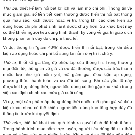
Thứ ba
, thiết kế làm nổi bật lợi ích và làm mờ chi phí. Thông tin về
mức giảm giá, số tiền tiết kiệm thường được hiển thị nổi bật thông
qua màu sắc, kích thước hoặc vị trí, trong khi các điều kiện áp
dụng hoặc chi phí phát sinh lại ít được chú ý hơn. Sự khác biệt này
có thể khiến người tiêu dùng hình thành kỳ vọng về giá trị giao dịch
không phản ánh đầy đủ chi phí thực tế.
Ví dụ, thông tin “giảm 40%” được hiển thị nổi bật, trong khi điều
kiện áp dụng hoặc chi phí bổ sung lại nằm ở vị trí ít chú ý.
Thứ tư
, thiết kế gia tăng độ phức tạp của thông tin. Trong thương
mại điện tử, thông tin về giá và ưu đãi thường được cấu trúc thành
nhiều lớp như giá niêm yết, mã giảm giá, điều kiện áp dụng,
phương thức thanh toán và ưu đãi bổ sung. Khi các yếu tố này
được kết hợp đồng thời, người tiêu dùng có thể gặp khó khăn trong
việc xác định chính xác mức giá cuối cùng.
Ví dụ, một sản phẩm áp dụng đồng thời nhiều mã giảm giá và điều
kiện khác nhau có thể khiến người tiêu dùng khó tổng hợp đầy đủ
thông tin trước khi quyết định.
Thứ năm
, thiết kế khai thác quá trình ra quyết định đã hình thành.
Trong hành trình mua sắm trực tuyến, người tiêu dùng đầu tư thời
gian và công sức qua nhiều bước. Khi giao dịch đã tiến gần đến