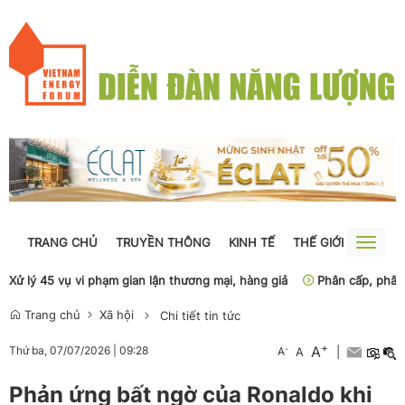
TRANG CHỦ
TRUYỀN THÔNG
KINH TẾ
THẾ GIỚI
NGUỒN
Toggle
naviga
 lý 45 vụ vi phạm gian lận thương mại, hàng giả
Phân cấp, phân quyề
Trang chủ
Xã hội
Chi tiết tin tức
+
A
-
Thứ ba, 07/07/2026
|
09:28
A
A
|
Phản ứng bất ngờ của Ronaldo khi