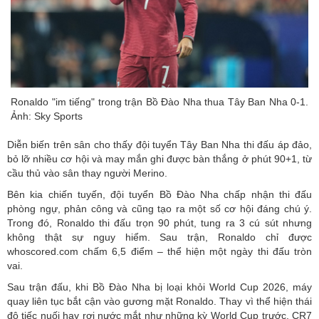
Ronaldo "im tiếng" trong trận Bồ Đào Nha thua Tây Ban Nha 0-1.
Ảnh: Sky Sports
Diễn biến trên sân cho thấy đội tuyển Tây Ban Nha thi đấu áp đảo,
bỏ lỡ nhiều cơ hội và may mắn ghi được bàn thắng ở phút 90+1, từ
cầu thủ vào sân thay người Merino.
Bên kia chiến tuyến, đội tuyển Bồ Đào Nha chấp nhận thi đấu
phòng ngự, phản công và cũng tạo ra một số cơ hội đáng chú ý.
Trong đó, Ronaldo thi đấu trọn 90 phút, tung ra 3 cú sút nhưng
không thật sự nguy hiểm. Sau trận, Ronaldo chỉ được
whoscored.com chấm 6,5 điểm – thể hiện một ngày thi đấu tròn
vai.
Sau trận đấu, khi Bồ Đào Nha bị loại khỏi World Cup 2026, máy
quay liên tục bắt cận vào gương mặt Ronaldo. Thay vì thể hiện thái
độ tiếc nuối hay rơi nước mắt như những kỳ World Cup trước, CR7