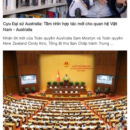
Cựu Đại sứ Australia: Tầm nhìn hợp tác mới cho quan hệ Việt
Nam - Australia
Nhận lời mời của Toàn quyền Australia Sam Mostyn và Toàn quyền
New Zealand Cindy Kiro, Tổng Bí thư Ban Chấp hành Trung ...