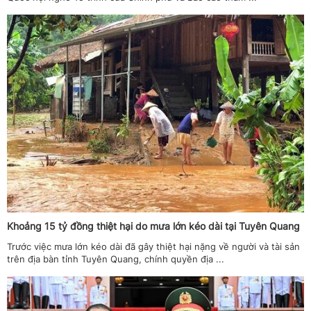
Khoảng 15 tỷ đồng thiệt hại do mưa lớn kéo dài tại Tuyên Quang
Trước việc mưa lớn kéo dài đã gây thiệt hại nặng về người và tài sản
trên địa bàn tỉnh Tuyên Quang, chính quyền địa ...