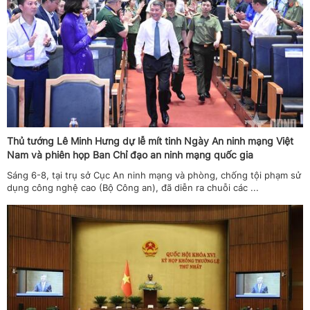
Thủ tướng Lê Minh Hưng dự lễ mít tinh Ngày An ninh mạng Việt
Nam và phiên họp Ban Chỉ đạo an ninh mạng quốc gia
Sáng 6-8, tại trụ sở Cục An ninh mạng và phòng, chống tội phạm sử
dụng công nghệ cao (Bộ Công an), đã diễn ra chuỗi các ...