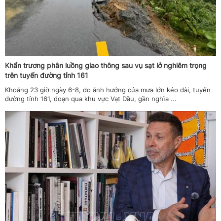
Khẩn trương phân luồng giao thông sau vụ sạt lở nghiêm trọng
trên tuyến đường tỉnh 161
Khoảng 23 giờ ngày 6-8, do ảnh hưởng của mưa lớn kéo dài, tuyến
đường tỉnh 161, đoạn qua khu vực Vạt Dầu, gần nghĩa ...