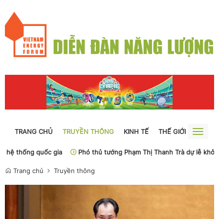
TRANG CHỦ
TRUYỀN THÔNG
KINH TẾ
THẾ GIỚI
NGUỒN
Toggle
naviga
c gia
Phó thủ tướng Phạm Thị Thanh Trà dự lễ khởi công Dự án xâ
Trang chủ
Truyền thông