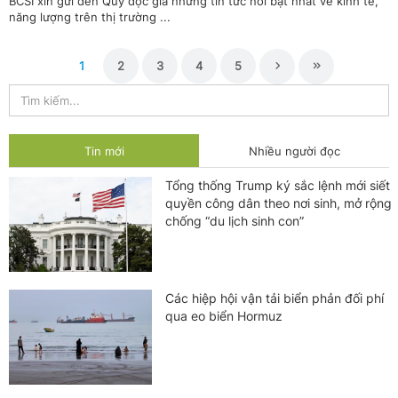
BCSI xin gửi đến Quý độc giả những tin tức nổi bật nhất về kinh tế,
năng lượng trên thị trường ...
1
2
3
4
5
Tin mới
Nhiều người đọc
Tổng thống Trump ký sắc lệnh mới siết
quyền công dân theo nơi sinh, mở rộng
chống “du lịch sinh con”
Các hiệp hội vận tải biển phản đối phí
qua eo biển Hormuz