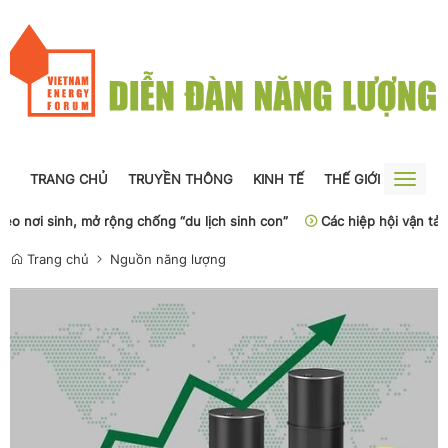
TRANG CHỦ
TRUYỀN THÔNG
KINH TẾ
THẾ GIỚI
NGUỒN
Toggle
naviga
 rộng chống “du lịch sinh con”
Các hiệp hội vận tải biển phản đối
Trang chủ
Nguồn năng lượng