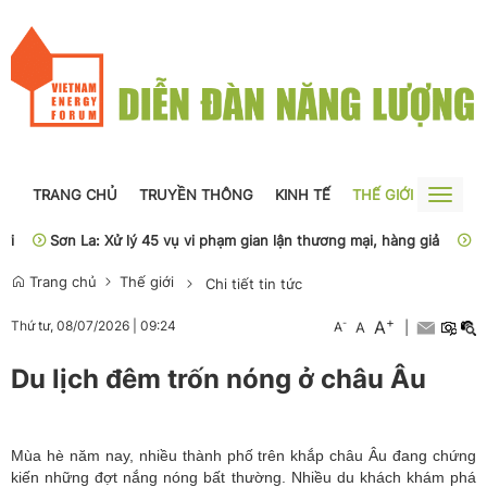
TRANG CHỦ
TRUYỀN THÔNG
KINH TẾ
THẾ GIỚI
NGUỒN
Toggle
naviga
Sơn La: Xử lý 45 vụ vi phạm gian lận thương mại, hàng giả
Phân
Trang chủ
Thế giới
Chi tiết tin tức
+
A
-
Thứ tư, 08/07/2026
|
09:24
A
A
|
Du lịch đêm trốn nóng ở châu Âu
Mùa hè năm nay, nhiều thành phố trên khắp châu Âu đang chứng
kiến những đợt nắng nóng bất thường. Nhiều du khách khám phá