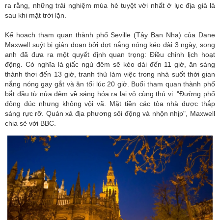
ra rằng, những trải nghiệm mùa hè tuyệt vời nhất ở lục địa già là
sau khi mặt trời lặn.
Kế hoạch tham quan thành phố Seville (Tây Ban Nha) của Dane
Maxwell suýt bị gián đoạn bởi đợt nắng nóng kéo dài 3 ngày, song
anh đã đưa ra một quyết định quan trọng: Điều chỉnh lịch hoạt
động. Có nghĩa là giấc ngủ đêm sẽ kéo dài đến 11 giờ, ăn sáng
thảnh thơi đến 13 giờ, tranh thủ làm việc trong nhà suốt thời gian
nắng nóng gay gắt và ăn tối lúc 20 giờ. Buổi tham quan thành phố
bắt đầu từ nửa đêm về sáng hóa ra lại vô cùng thú vị. "Đường phố
đông đúc nhưng không vội vã. Mặt tiền các tòa nhà được thắp
sáng rực rỡ. Quán xá địa phương sôi động và nhộn nhịp", Maxwell
chia sẻ với BBC.