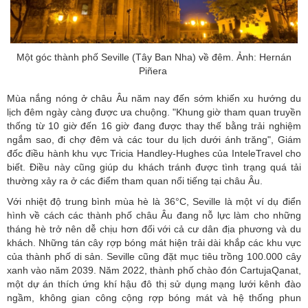
Một góc thành phố Seville (Tây Ban Nha) về đêm. Ảnh: Hernán
Piñera
Mùa
nắng nóng
ở châu Âu năm nay đến sớm khiến xu hướng du
lịch đêm ngày càng được ưa chuộng. "Khung giờ tham quan truyền
thống từ 10 giờ đến 16 giờ đang được thay thế bằng trải nghiệm
ngắm sao, đi chợ đêm và các tour du lịch dưới ánh trăng", Giám
đốc điều hành khu vực Tricia Handley-Hughes của InteleTravel cho
biết. Điều này cũng giúp du khách tránh được tình trạng quá tải
thường xảy ra ở các điểm tham quan nổi tiếng tại châu Âu.
Với nhiệt độ trung bình mùa hè là 36°C, Seville là một ví dụ điển
hình về cách các thành phố châu Âu đang nỗ lực làm cho những
tháng hè trở nên dễ chịu hơn đối với cả cư dân địa phương và du
khách. Những tán cây rợp bóng mát hiện trải dài khắp các khu vực
của thành phố di sản. Seville cũng đặt mục tiêu trồng 100.000 cây
xanh vào năm 2039. Năm 2022, thành phố chào đón CartujaQanat,
một dự án thích ứng khí hậu đô thị sử dụng mạng lưới kênh đào
ngầm, không gian công cộng rợp bóng mát và hệ thống phun