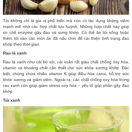
Tỏi không chỉ là gia vị phổ biến mà còn có tác dụng kháng viêm
mạnh mẽ nhờ các hợp chất lưu huỳnh. Những hợp chất này giúp
ức chế enzyme gây đau và sưng khớp. Có thể ăn tỏi sống hoặc
thêm tỏi vào các món ăn đã nấu chín để cải thiện tình trạng đau
khớp theo thời gian.
Rau lá xanh
Rau lá xanh như cải bó xôi, cải xoăn rất giàu chất chống oxy hóa,
vitamin và khoáng chất cần thiết cho sức khỏe xương khớp. Đặc
biệt, chúng chứa nhiều vitamin K giúp điều hòa canxi, hỗ trợ sức
khỏe xương và giảm viêm. Ngoài ra, các chất chống oxy hóa trong
rau xanh còn giúp giảm stress oxy hóa – yếu tố góp phần gây đau
khớp.
Trà xanh