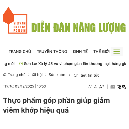
TRANG CHỦ
TRUYỀN THÔNG
KINH TẾ
THẾ GIỚI
NGUỒN
Toggle
naviga
ới
Sơn La: Xử lý 45 vụ vi phạm gian lận thương mại, hàng giả
Ph
Trang chủ
Xã hội
Sức khỏe
Chi tiết tin tức
+
A
-
Thứ tư, 03/12/2025
|
10:50
A
A
|
Thực phẩm góp phần giúp giảm
viêm khớp hiệu quả