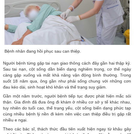
Bệnh nhân đang hồi phục sau can thiệp.
Người bệnh từng gặp
tai nạn giao thông
cách đây gần hai thập kỷ.
Sau tai nạn, cột sống dần biến dạng nghiêm trọng, cơ thể ngày
càng gập xuống và mất khả năng vận động bình thường. Trong
suốt 18 năm qua, ông gần như phải sống chung với những cơn
đau kéo dài, sinh hoạt khó khăn và thể trạng suy giảm.
Gần một năm trước, người bệnh tiếp tục được phát hiện mắc sỏi
thận. Gia đình đã đưa ông đi khám ở nhiều cơ sở y tế khác nhau,
tuy nhiên do tuổi cao, thể trạng yếu, cột sống biến dạng phức tạp
cùng nhiều bệnh lý nền đi kèm nên việc can thiệp điều trị gặp rất
nhiều e ngại.
Theo các bác sĩ, thách thức đầu tiên xuất hiện ngay từ khâu gây