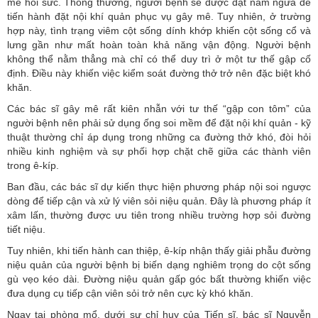
mê hồi sức. Thông thường, người bệnh sẽ được đặt nằm ngửa để
tiến hành đặt nội khí quản phục vụ gây mê. Tuy nhiên, ở trường
hợp này, tình trạng viêm cột sống dính khớp khiến cột sống cổ và
lưng gần như mất hoàn toàn khả năng vận động. Người bệnh
không thể nằm thẳng mà chỉ có thể duy trì ở một tư thế gập cố
định. Điều này khiến việc kiểm soát đường thở trở nên đặc biệt khó
khăn.
Các bác sĩ gây mê rất kiên nhẫn với tư thế “gập con tôm” của
người bệnh nên phải sử dụng ống soi mềm để đặt nội khí quản - kỹ
thuật thường chỉ áp dụng trong những ca đường thở khó, đòi hỏi
nhiều kinh nghiệm và sự phối hợp chặt chẽ giữa các thành viên
trong ê-kíp.
Ban đầu, các bác sĩ dự kiến thực hiện phương pháp nội soi ngược
dòng để tiếp cận và xử lý viên sỏi niệu quản. Đây là phương pháp ít
xâm lấn, thường được ưu tiên trong nhiều trường hợp sỏi đường
tiết niệu.
Tuy nhiên, khi tiến hành can thiệp, ê-kíp nhận thấy giải phẫu đường
niệu quản của người bệnh bị biến dạng nghiêm trọng do cột sống
gù vẹo kéo dài. Đường niệu quản gấp góc bất thường khiến việc
đưa dụng cụ tiếp cận viên sỏi trở nên cực kỳ khó khăn.
Ngay tại phòng mổ, dưới sự chỉ huy của Tiến sĩ, bác sĩ Nguyễn