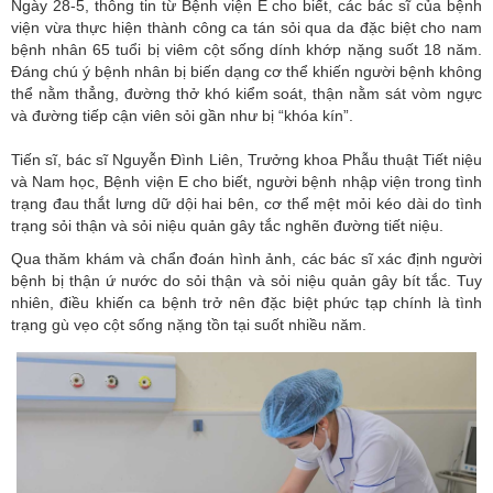
Ngày 28-5, thông tin từ Bệnh viện E cho biết, các bác sĩ của bệnh
viện vừa thực hiện thành công ca tán sỏi qua da đặc biệt cho nam
bệnh nhân 65 tuổi bị viêm cột sống dính khớp nặng suốt 18 năm.
Đáng chú ý bệnh nhân bị biến dạng cơ thể khiến người bệnh không
thể nằm thẳng, đường thở khó kiểm soát, thận nằm sát vòm ngực
và đường tiếp cận viên sỏi gần như bị “khóa kín”.
Tiến sĩ, bác sĩ Nguyễn Đình Liên, Trưởng khoa Phẫu thuật Tiết niệu
và Nam học,
Bệnh viện E
cho biết, người bệnh nhập viện trong tình
trạng đau thắt lưng dữ dội hai bên, cơ thể mệt mỏi kéo dài do tình
trạng sỏi thận và sỏi niệu quản gây tắc nghẽn đường tiết niệu.
Qua thăm khám và chẩn đoán hình ảnh, các bác sĩ xác định người
bệnh bị thận ứ nước do sỏi thận và sỏi niệu quản gây bít tắc. Tuy
nhiên, điều khiến ca bệnh trở nên đặc biệt phức tạp chính là tình
trạng gù vẹo cột sống nặng tồn tại suốt nhiều năm.