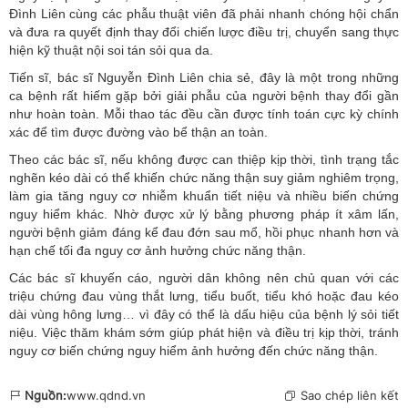
Đình Liên cùng các phẫu thuật viên đã phải nhanh chóng hội chẩn
và đưa ra quyết định thay đổi chiến lược điều trị, chuyển sang thực
hiện kỹ thuật nội soi tán sỏi qua da.
Tiến sĩ, bác sĩ Nguyễn Đình Liên chia sẻ, đây là một trong những
ca bệnh rất hiếm gặp bởi giải phẫu của người bệnh thay đổi gần
như hoàn toàn. Mỗi thao tác đều cần được tính toán cực kỳ chính
xác để tìm được đường vào bể thận an toàn.
Theo các bác sĩ, nếu không được can thiệp kịp thời, tình trạng tắc
nghẽn kéo dài có thể khiến chức năng thận suy giảm nghiêm trọng,
làm gia tăng nguy cơ nhiễm khuẩn tiết niệu và nhiều biến chứng
nguy hiểm khác. Nhờ được xử lý bằng phương pháp ít xâm lấn,
người bệnh giảm đáng kể đau đớn sau mổ, hồi phục nhanh hơn và
hạn chế tối đa nguy cơ ảnh hưởng chức năng thận.
Các bác sĩ khuyến cáo, người dân không nên chủ quan với các
triệu chứng đau vùng thắt lưng, tiểu buốt, tiểu khó hoặc đau kéo
dài vùng hông lưng… vì đây có thể là dấu hiệu của bệnh lý sỏi tiết
niệu. Việc thăm khám sớm giúp phát hiện và điều trị kịp thời, tránh
nguy cơ biến chứng nguy hiểm ảnh hưởng đến chức năng thận.
Nguồn:
www.qdnd.vn
Sao chép liên kết