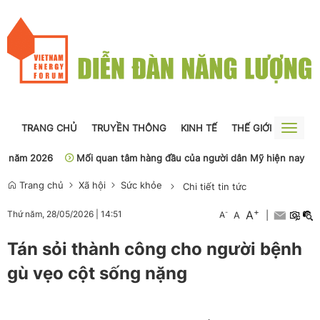
TRANG CHỦ
TRUYỀN THÔNG
KINH TẾ
THẾ GIỚI
NGUỒN
Toggle
naviga
năm 2026
Mối quan tâm hàng đầu của người dân Mỹ hiện nay
S
Trang chủ
Xã hội
Sức khỏe
Chi tiết tin tức
+
A
-
Thứ năm, 28/05/2026
|
14:51
A
A
|
Tán sỏi thành công cho người bệnh
gù vẹo cột sống nặng