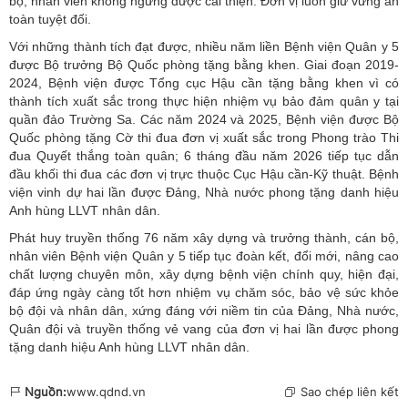
bộ, nhân viên không ngừng được cải thiện. Đơn vị luôn giữ vững an
toàn tuyệt đối.
Với những thành tích đạt được, nhiều năm liền Bệnh viện Quân y 5
được Bộ trưởng Bộ Quốc phòng tặng bằng khen. Giai đoạn 2019-
2024, Bệnh viện được Tổng cục Hậu cần tặng bằng khen vì có
thành tích xuất sắc trong thực hiện nhiệm vụ bảo đảm quân y tại
quần đảo Trường Sa. Các năm 2024 và 2025, Bệnh viện được Bộ
Quốc phòng tặng Cờ thi đua đơn vị xuất sắc trong Phong trào Thi
đua Quyết thắng toàn quân; 6 tháng đầu năm 2026 tiếp tục dẫn
đầu khối thi đua các đơn vị trực thuộc Cục Hậu cần-Kỹ thuật. Bệnh
viện vinh dự hai lần được Đảng, Nhà nước phong tặng danh hiệu
Anh hùng LLVT nhân dân.
Phát huy truyền thống 76 năm xây dựng và trưởng thành, cán bộ,
nhân viên Bệnh viện Quân y 5 tiếp tục đoàn kết, đổi mới, nâng cao
chất lượng chuyên môn, xây dựng bệnh viện chính quy, hiện đại,
đáp ứng ngày càng tốt hơn nhiệm vụ chăm sóc, bảo vệ sức khỏe
bộ đội và nhân dân, xứng đáng với niềm tin của Đảng, Nhà nước,
Quân đội và truyền thống vẻ vang của đơn vị hai lần được phong
tặng danh hiệu Anh hùng LLVT nhân dân.
Nguồn:
www.qdnd.vn
Sao chép liên kết