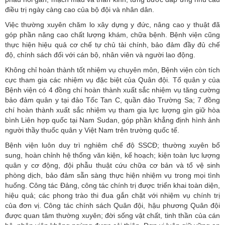
điều trị ngày càng cao của bộ đội và nhân dân.
Việc thường xuyên chăm lo xây dựng y đức, nâng cao y thuật đã
góp phần nâng cao chất lượng khám, chữa bệnh. Bệnh viện cũng
thực hiện hiệu quả cơ chế tự chủ tài chính, bảo đảm đầy đủ chế
độ, chính sách đối với cán bộ, nhân viên và người lao động.
Không chỉ hoàn thành tốt nhiệm vụ chuyên môn, Bệnh viện còn tích
cực tham gia các nhiệm vụ đặc biệt của Quân đội. Tổ quân y của
Bệnh viện có 4 đồng chí hoàn thành xuất sắc nhiệm vụ tăng cường
bảo đảm quân y tại đảo Tốc Tan C, quần đảo Trường Sa; 7 đồng
chí hoàn thành xuất sắc nhiệm vụ tham gia lực lượng gìn giữ hòa
bình Liên hợp quốc tại Nam Sudan, góp phần khẳng định hình ảnh
người thầy thuốc quân y Việt Nam trên trường quốc tế.
Bệnh viện luôn duy trì nghiêm chế độ SSCĐ; thường xuyên bổ
sung, hoàn chỉnh hệ thống văn kiện, kế hoạch; kiện toàn lực lượng
quân y cơ động, đội phẫu thuật cứu chữa cơ bản và tổ vệ sinh
phòng dịch, bảo đảm sẵn sàng thực hiện nhiệm vụ trong mọi tình
huống. Công tác Đảng, công tác chính trị được triển khai toàn diện,
hiệu quả; các phong trào thi đua gắn chặt với nhiệm vụ chính trị
của đơn vị. Công tác chính sách Quân đội, hậu phương Quân đội
được quan tâm thường xuyên; đời sống vật chất, tinh thần của cán