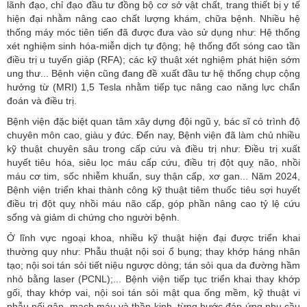
lãnh đạo, chỉ đạo đầu tư đồng bộ cơ sở vật chất, trang thiết bị y tế
hiện đại nhằm nâng cao chất lượng khám, chữa bệnh. Nhiều hệ
thống máy móc tiên tiến đã được đưa vào sử dụng như: Hệ thống
xét nghiệm sinh hóa-miễn dịch tự động; hệ thống đốt sóng cao tần
điều trị u tuyến giáp (RFA); các kỹ thuật xét nghiệm phát hiện sớm
ung thư... Bệnh viện cũng đang đề xuất đầu tư hệ thống chụp cộng
hưởng từ (MRI) 1,5 Tesla nhằm tiếp tục nâng cao năng lực chẩn
đoán và điều trị.
Bệnh viện đặc biệt quan tâm xây dựng đội ngũ y, bác sĩ có trình độ
chuyên môn cao, giàu y đức. Đến nay, Bệnh viện đã làm chủ nhiều
kỹ thuật chuyên sâu trong cấp cứu và điều trị như: Điều trị xuất
huyết tiêu hóa, siêu lọc máu cấp cứu, điều trị đột quỵ não, nhồi
máu cơ tim, sốc nhiễm khuẩn, suy thận cấp, xơ gan... Năm 2024,
Bệnh viện triển khai thành công kỹ thuật tiêm thuốc tiêu sợi huyết
điều trị đột quỵ nhồi máu não cấp, góp phần nâng cao tỷ lệ cứu
sống và giảm di chứng cho người bệnh.
Ở lĩnh vực ngoại khoa, nhiều kỹ thuật hiện đại được triển khai
thường quy như: Phẫu thuật nội soi ổ bụng; thay khớp háng nhân
tạo; nội soi tán sỏi tiết niệu ngược dòng; tán sỏi qua da đường hầm
nhỏ bằng laser (PCNL);... Bệnh viện tiếp tục triển khai thay khớp
gối, thay khớp vai, nội soi tán sỏi mật qua ống mềm, kỹ thuật vi
phẫu nối gân, mạch máu và thần kinh, từng bước đáp ứng nhu cầu