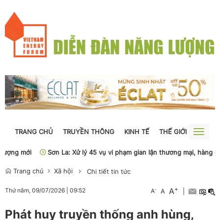
TRANG CHỦ
TRUYỀN THÔNG
KINH TẾ
THẾ GIỚI
NGUỒN
Toggle
naviga
ng mới
Sơn La: Xử lý 45 vụ vi phạm gian lận thương mại, hàng giả
Trang chủ
Xã hội
Chi tiết tin tức
+
A
-
Thứ năm, 09/07/2026
|
09:52
A
A
|
Phát huy truyền thống anh hùng,