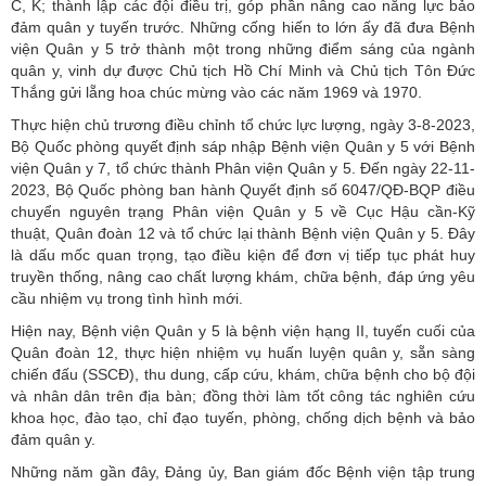
C, K; thành lập các đội điều trị, góp phần nâng cao năng lực bảo
đảm quân y tuyến trước. Những cống hiến to lớn ấy đã đưa Bệnh
viện Quân y 5 trở thành một trong những điểm sáng của ngành
quân y, vinh dự được
Chủ tịch Hồ Chí Minh
và Chủ tịch Tôn Đức
Thắng gửi lẵng hoa chúc mừng vào các năm 1969 và 1970.
Thực hiện chủ trương điều chỉnh tổ chức lực lượng, ngày 3-8-2023,
Bộ Quốc phòng quyết định sáp nhập Bệnh viện Quân y 5 với Bệnh
viện Quân y 7, tổ chức thành Phân viện Quân y 5. Đến ngày 22-11-
2023, Bộ Quốc phòng ban hành Quyết định số 6047/QĐ-BQP điều
chuyển nguyên trạng Phân viện Quân y 5 về Cục Hậu cần-Kỹ
thuật, Quân đoàn 12 và tổ chức lại thành Bệnh viện Quân y 5. Đây
là dấu mốc quan trọng, tạo điều kiện để đơn vị tiếp tục phát huy
truyền thống, nâng cao chất lượng khám, chữa bệnh, đáp ứng yêu
cầu nhiệm vụ trong tình hình mới.
Hiện nay, Bệnh viện Quân y 5 là bệnh viện hạng II, tuyến cuối của
Quân đoàn 12
, thực hiện nhiệm vụ huấn luyện quân y, sẵn sàng
chiến đấu (SSCĐ), thu dung, cấp cứu, khám, chữa bệnh cho bộ đội
và nhân dân trên địa bàn; đồng thời làm tốt công tác nghiên cứu
khoa học, đào tạo, chỉ đạo tuyến, phòng, chống dịch bệnh và bảo
đảm quân y.
Những năm gần đây, Đảng ủy, Ban giám đốc Bệnh viện tập trung