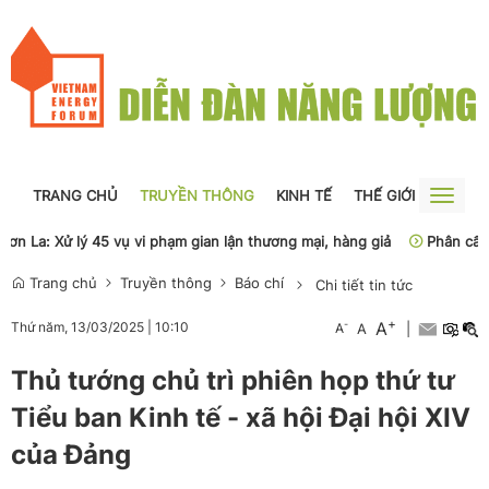
TRANG CHỦ
TRUYỀN THÔNG
KINH TẾ
THẾ GIỚI
NGUỒN
Toggle
naviga
 La: Xử lý 45 vụ vi phạm gian lận thương mại, hàng giả
Phân cấp, ph
Trang chủ
Truyền thông
Báo chí
Chi tiết tin tức
+
A
-
Thứ năm, 13/03/2025
|
10:10
A
A
|
Thủ tướng chủ trì phiên họp thứ tư
Tiểu ban Kinh tế - xã hội Đại hội XIV
của Đảng