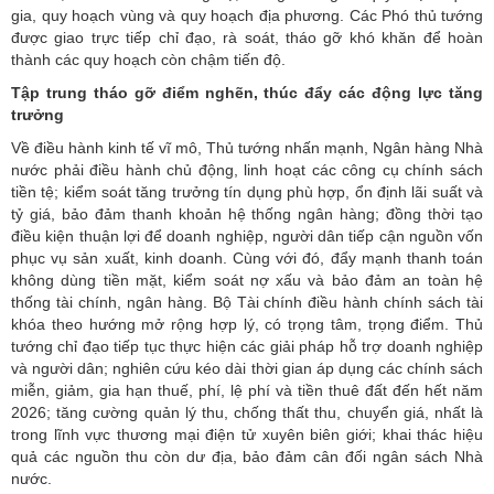
gia, quy hoạch vùng và quy hoạch địa phương. Các Phó thủ tướng
được giao trực tiếp chỉ đạo, rà soát, tháo gỡ khó khăn để hoàn
thành các quy hoạch còn chậm tiến độ.
Tập trung tháo gỡ điểm nghẽn, thúc đẩy các động lực tăng
trưởng
Về điều hành kinh tế vĩ mô, Thủ tướng nhấn mạnh, Ngân hàng Nhà
nước phải điều hành chủ động, linh hoạt các công cụ chính sách
tiền tệ; kiểm soát tăng trưởng tín dụng phù hợp, ổn định lãi suất và
tỷ giá, bảo đảm thanh khoản hệ thống ngân hàng; đồng thời tạo
điều kiện thuận lợi để doanh nghiệp, người dân tiếp cận nguồn vốn
phục vụ sản xuất, kinh doanh. Cùng với đó, đẩy mạnh thanh toán
không dùng tiền mặt, kiểm soát nợ xấu và bảo đảm an toàn hệ
thống tài chính, ngân hàng. Bộ Tài chính điều hành chính sách tài
khóa theo hướng mở rộng hợp lý, có trọng tâm, trọng điểm. Thủ
tướng chỉ đạo tiếp tục thực hiện các giải pháp hỗ trợ doanh nghiệp
và người dân; nghiên cứu kéo dài thời gian áp dụng các chính sách
miễn, giảm, gia hạn thuế, phí, lệ phí và tiền thuê đất đến hết năm
2026; tăng cường quản lý thu, chống thất thu, chuyển giá, nhất là
trong lĩnh vực thương mại điện tử xuyên biên giới; khai thác hiệu
quả các nguồn thu còn dư địa, bảo đảm cân đối ngân sách Nhà
nước.