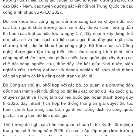
cao Bắc - Nam, các tuyến đường sắt kết nối với Trung Quốc và các
công trình phục vụ APEC 2027.
Đối với khoa học công nghệ, đổi mới sáng tạo và chuyển đổi số,
các bộ, ngành khẩn trương ban hành đầy đủ văn bản hướng dẫn
thi hành các luật có hiệu lực từ ngày 1-7; đẩy nhanh xây dựng, kết
nối, chia sẻ và làm sạch dữ liệu quốc gia; thúc đẩy giải ngân các
chương trình, dự án khoa học công nghệ. Bộ Khoa học và Công
nghệ được giao tập trung triển khai các chương trình phát triển
công nghệ chiến lược, sản phẩm chiến lược quốc gia; xây dựng cơ
chế đặt hàng nghiên cứu, thúc đẩy liên kết giữa Nhà nước, viện
nghiên cứu, trường đại học và doanh nghiệp để sớm hình thành
các sản phẩm có khả năng cạnh tranh quốc tế.
Bộ Công an chủ trì, phối hợp với các bộ, cơ quan, địa phương đôn
đốc hoàn thành kết nối, đồng bộ dữ liệu các cơ sở dữ liệu quốc gia,
chuyên ngành về Trung tâm dữ liệu quốc gia, hoàn thành trong quý
III-2026; đẩy nhanh tích hợp hệ thống thông tin giải quyết thủ tục
hành chính tập trung của bộ, ngành với Cổng dịch vụ công quốc
gia tại Trung tâm dữ liệu quốc gia.
Thủ tướng đề nghị các bên liên quan chuẩn bị tốt Kỳ thi tốt nghiệp
trung học phổ thông năm 2026; rà soát, sắp xếp mạng lưới trường