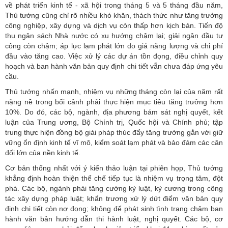
về phát triển kinh tế - xã hội trong tháng 5 và 5 tháng đầu năm,
Thủ tướng cũng chỉ rõ nhiều khó khăn, thách thức như tăng trưởng
công nghiệp, xây dựng và dịch vụ còn thấp hơn kịch bản. Tiến độ
thu ngân sách Nhà nước có xu hướng chậm lại; giải ngân đầu tư
công còn chậm; áp lực lạm phát lớn do giá năng lượng và chi phí
đầu vào tăng cao. Việc xử lý các dự án tồn đọng, điều chỉnh quy
hoạch và ban hành văn bản quy định chi tiết vẫn chưa đáp ứng yêu
cầu.
Thủ tướng nhấn mạnh, nhiệm vụ những tháng còn lại của năm rất
nặng nề trong bối cảnh phải thực hiện mục tiêu tăng trưởng hơn
10%. Do đó, các bộ, ngành, địa phương bám sát nghị quyết, kết
luận của Trung ương, Bộ Chính trị, Quốc hội và Chính phủ; tập
trung thực hiện đồng bộ giải pháp thúc đẩy tăng trưởng gắn với giữ
vững ổn định kinh tế vĩ mô, kiểm soát lạm phát và bảo đảm các cân
đối lớn của nền kinh tế.
Cơ bản thống nhất với ý kiến thảo luận tại phiên họp, Thủ tướng
khẳng định hoàn thiện thể chế tiếp tục là nhiệm vụ trọng tâm, đột
phá. Các bộ, ngành phải tăng cường kỷ luật, kỷ cương trong công
tác xây dựng pháp luật; khẩn trương xử lý dứt điểm văn bản quy
định chi tiết còn nợ đọng; không để phát sinh tình trạng chậm ban
hành văn bản hướng dẫn thi hành luật, nghị quyết. Các bộ, cơ