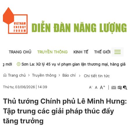
TRANG CHỦ
TRUYỀN THÔNG
KINH TẾ
THẾ GIỚI
NGUỒN
Toggle
naviga
ới
Sơn La: Xử lý 45 vụ vi phạm gian lận thương mại, hàng giả
Ph
Trang chủ
Truyền thông
Báo chí
Chi tiết tin tức
+
A
-
Thứ tư, 03/06/2026
|
14:39
A
A
|
Thủ tướng Chính phủ Lê Minh Hưng:
Tập trung các giải pháp thúc đẩy
tăng trưởng