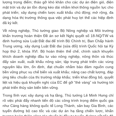
lượng trọng điểm; tháo gỡ khó khăn cho các dự án điện gió, điện
mặt trời và dự án tồn đọng kéo dài nhằm khơi thông nguồn lực cho
phát triển; xây dựng chiến lược xuất khẩu chủ động; mở rộng, đa
dạng hóa thị trường thông qua việc phát huy lợi thế các hiệp định
đã ký kết.
Về nông nghiệp, Thủ tướng giao Bộ Nông nghiệp và Môi trường
khẩn trương hoàn thiện Đề án sơ kết Nghị quyết số 18-NQ/TW và
định hướng sửa Luật Đất đai để trình Bộ Chính trị, Ban Chấp hành
Trung ương, xây dựng Luật Đất đai (sửa đổi) trình Quốc hội tại Kỳ
họp thứ 2, khóa XVI. Bộ hoàn thiện thể chế, chính sách khuyến
khích doanh nghiệp đầu tư vào nông nghiệp, nông thôn và thúc
đẩy sản xuất, xuất khẩu nông sản; tập trung phát triển các vùng
nguyên liệu lớn, ổn định, đạt chuẩn nhằm bảo đảm nguồn cung
bền vững phục vụ chế biến và xuất khẩu; nâng cao chất lượng, đáp
ứng tiêu chuẩn của thị trường nhập khẩu; triển khai đồng bộ, quyết
liệt và hiệu quả khuyến nghị của EC để gỡ “thẻ vàng” và hướng tới
phát triển thủy sản biển bền vững.
Trong lĩnh vực xây dựng và hạ tầng, Thủ tướng Lê Minh Hưng chỉ
rõ việc phải đẩy nhanh tiến độ các công trình trọng điểm quốc gia
như Cảng hàng không quốc tế Long Thành, sân bay Gia Bình, các
tuyến đường bộ cao tốc và các dự án hạ tầng chiến lược, khẩn
trương hoàn thiện công tác chuẩn bị đầu tư tuyến đường sắt tốc độ