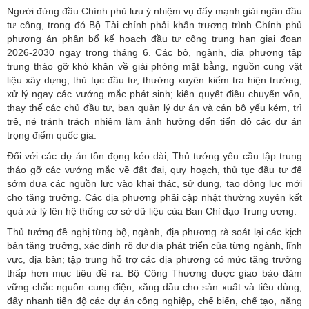
Người đứng đầu Chính phủ lưu ý nhiệm vụ đẩy mạnh giải ngân đầu
tư công, trong đó Bộ Tài chính phải khẩn trương trình Chính phủ
phương án phân bổ kế hoạch đầu tư công trung hạn giai đoạn
2026-2030 ngay trong tháng 6. Các bộ, ngành, địa phương tập
trung tháo gỡ khó khăn về giải phóng mặt bằng, nguồn cung vật
liệu xây dựng, thủ tục đầu tư; thường xuyên kiểm tra hiện trường,
xử lý ngay các vướng mắc phát sinh; kiên quyết điều chuyển vốn,
thay thế các chủ đầu tư, ban quản lý dự án và cán bộ yếu kém, trì
trệ, né tránh trách nhiệm làm ảnh hưởng đến tiến độ các dự án
trọng điểm quốc gia.
Đối với các dự án tồn đọng kéo dài, Thủ tướng yêu cầu tập trung
tháo gỡ các vướng mắc về đất đai, quy hoạch, thủ tục đầu tư để
sớm đưa các nguồn lực vào khai thác, sử dụng, tạo động lực mới
cho tăng trưởng. Các địa phương phải cập nhật thường xuyên kết
quả xử lý lên hệ thống cơ sở dữ liệu của Ban Chỉ đạo Trung ương.
Thủ tướng đề nghị từng bộ, ngành, địa phương rà soát lại các kịch
bản tăng trưởng, xác định rõ dư địa phát triển của từng ngành, lĩnh
vực, địa bàn; tập trung hỗ trợ các địa phương có mức tăng trưởng
thấp hơn mục tiêu đề ra. Bộ Công Thương được giao bảo đảm
vững chắc nguồn cung điện, xăng dầu cho sản xuất và tiêu dùng;
đẩy nhanh tiến độ các dự án công nghiệp, chế biến, chế tạo, năng