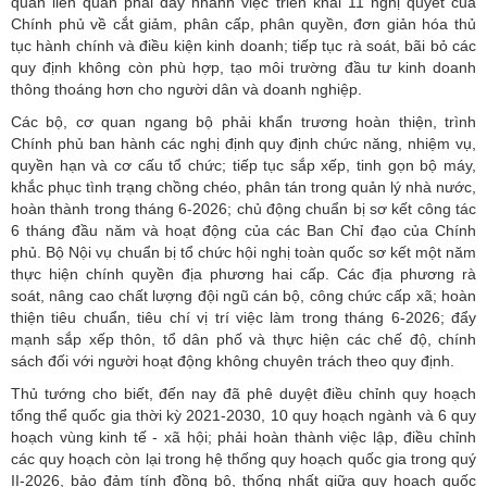
quan liên quan phải đẩy nhanh việc triển khai 11 nghị quyết của
Chính phủ về cắt giảm, phân cấp, phân quyền, đơn giản hóa thủ
tục hành chính và điều kiện kinh doanh; tiếp tục rà soát, bãi bỏ các
quy định không còn phù hợp, tạo môi trường đầu tư kinh doanh
thông thoáng hơn cho người dân và doanh nghiệp.
Các bộ, cơ quan ngang bộ phải khẩn trương hoàn thiện, trình
Chính phủ ban hành các nghị định quy định chức năng, nhiệm vụ,
quyền hạn và cơ cấu tổ chức; tiếp tục sắp xếp, tinh gọn bộ máy,
khắc phục tình trạng chồng chéo, phân tán trong quản lý nhà nước,
hoàn thành trong tháng 6-2026; chủ động chuẩn bị sơ kết công tác
6 tháng đầu năm và hoạt động của các Ban Chỉ đạo của Chính
phủ. Bộ Nội vụ chuẩn bị tổ chức hội nghị toàn quốc sơ kết một năm
thực hiện chính quyền địa phương hai cấp. Các địa phương rà
soát, nâng cao chất lượng đội ngũ cán bộ, công chức cấp xã; hoàn
thiện tiêu chuẩn, tiêu chí vị trí việc làm trong tháng 6-2026; đẩy
mạnh sắp xếp thôn, tổ dân phố và thực hiện các chế độ, chính
sách đối với người hoạt động không chuyên trách theo quy định.
Thủ tướng cho biết, đến nay đã phê duyệt điều chỉnh quy hoạch
tổng thể quốc gia thời kỳ 2021-2030, 10 quy hoạch ngành và 6 quy
hoạch vùng kinh tế - xã hội; phải hoàn thành việc lập, điều chỉnh
các quy hoạch còn lại trong hệ thống quy hoạch quốc gia trong quý
II-2026, bảo đảm tính đồng bộ, thống nhất giữa quy hoạch quốc