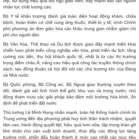
lớp, sử dụng hiệu quả đội ngũ giáo viên; đẩy mạnh đào tạo nguồn
nhân lực chất lượng cao.
Bộ Y tế khẩn trương đánh giá toàn diện hoạt động khám, chữa
bệnh, hoàn thiện cơ chế cung ứng thuốc, thiết bị y tế; trình Chính
phủ phương án đơn giản hóa các khâu trung gian nhằm giảm chi
phí cho người dân.
Bộ Văn hóa, Thể thao và Du lịch được giao đẩy mạnh triển khai
chiến lược phát triển công nghiệp văn hóa, phát triển du lịch; tăng
cường xúc tiến, thu hút khách quốc tế, nhất là từ các thị trường
trọng điểm châu Á; nâng cao hiệu quả công tác truyền thông chính
sách, tạo đồng thuận xã hội đối với các chủ trương lớn của Đảng
và Nhà nước.
Bộ Quốc phòng, Bộ Công an, Bộ Ngoại giao thường xuyên theo
dõi, đánh giá sát tình hình thế giới, khu vực và trong nước; chủ
động tham mưu các giải pháp bảo đảm môi trường hòa bình, ổn
định để phát triển đất nước.
Thủ tướng Lê Minh Hưng nhấn mạnh, toàn hệ thống hành chính từ
Trung ương đến địa phương phát huy tinh thần trách nhiệm, quyết
tâm cao, hành động quyết liệt, hiệu quả hơn nữa; tập trung tháo gỡ
khó khăn cho sản xuất kinh doanh, thúc đẩy các động lực tăng
trưởng mới, phấn đấu hoàn thành ở mức cao nhất các mục tiêu