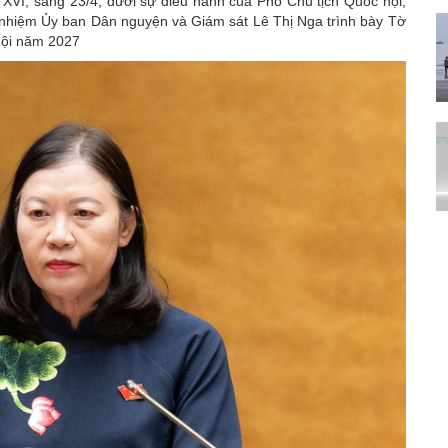
 XVI, sáng 23/4, dưới sự điều hành của Phó Chủ tịch Quốc hội,
hiệm Ủy ban Dân nguyện và Giám sát Lê Thị Nga trình bày Tờ
 hội năm 2027