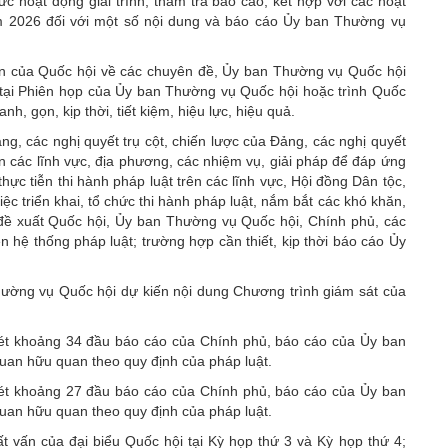
c hoạt động giải trình; thẩm tra báo cáo; kết hợp với các hoạt
m 2026 đối với một số nội dung và báo cáo Ủy ban Thường vụ
an của Quốc hội về các chuyên đề, Ủy ban Thường vụ Quốc hội
t tại Phiên họp của Ủy ban Thường vụ Quốc hội hoặc trình Quốc
h, gọn, kịp thời, tiết kiệm, hiệu lực, hiệu quả.
ng, các nghị quyết trụ cột, chiến lược của Đảng, các nghị quyết
n các lĩnh vực, địa phương, các nhiệm vụ, giải pháp để đáp ứng
hực tiễn thi hành pháp luật trên các lĩnh vực, Hội đồng Dân tộc,
ệc triển khai, tổ chức thi hành pháp luật, nắm bắt các khó khăn,
i đề xuất Quốc hội, Ủy ban Thường vụ Quốc hội, Chính phủ, các
n hệ thống pháp luật; trường hợp cần thiết, kịp thời báo cáo Ủy
hường vụ Quốc hội dự kiến nội dung Chương trình giám sát của
xét khoảng 34 đầu báo cáo của Chính phủ, báo cáo của Ủy ban
uan hữu quan theo quy định của pháp luật.
xét khoảng 27 đầu báo cáo của Chính phủ, báo cáo của Ủy ban
uan hữu quan theo quy định của pháp luật.
hất vấn của
đại biểu Quốc hội
tại Kỳ họp thứ 3 và Kỳ họp thứ 4;