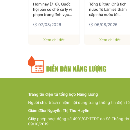
h lập cơ
Hôm nay (7-8), Quốc
Tổng Bí thư, Chủ tịch
n, truyền
hội bàn cơ chế xử lý vi
nước Tô Lâm sẽ thăm
c quốc gia
phạm trong lĩnh vực
cấp nhà nước tới
kinh tế
Australia và New
026
07/08/2026
06/08/2026
Zealand
 tiết
Xem chi tiết
Xem chi tiết
Trang tin điện tử tổng hợp Năng lượng
Người chịu trách nhiệm nội dung trang thông tin điện t
Giám đốc: Nguyễn Thị Thu Huyền
Giấy phép hoạt động số 4901/GP-TTĐT do Sở Thông tin 
09/10/2019