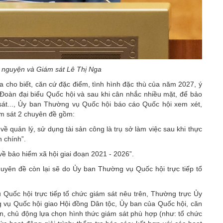
nguyện và Giám sát Lê Thị Nga
cho biết, căn cứ đặc điểm, tình hình đặc thù của năm 2027, ý
 Đoàn đại biểu Quốc hội và sau khi cân nhắc nhiều mặt, để bảo
át...,
Ủy ban Thường vụ Quốc hội
báo cáo Quốc hội xem xét,
ám sát 2 chuyên đề gồm:
về quản lý, sử dụng tài sản công là trụ sở làm việc sau khi thực
 chính”.
 về
bảo hiểm xã hội
giai đoạn 2021 - 2026”.
huyên đề còn lại sẽ do Ủy ban Thường vụ Quốc hội trực tiếp tổ
uốc hội trực tiếp tổ chức giám sát nêu trên, Thường trực Ủy
vụ Quốc hội giao Hội đồng Dân tộc, Ủy ban của Quốc hội, căn
ễn, chủ động lựa chọn hình thức giám sát phù hợp (như: tổ chức