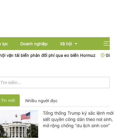
 lực
Doanh nghiệp
Xã hội
 tải biển phản đối phí qua eo biển Hormuz
Giá xăng dầu hôm nay (7
Giải trí
Giáo dục
Sức khỏe
Tin mới
Nhiều người đọc
Tổng thống Trump ký sắc lệnh mới
siết quyền công dân theo nơi sinh,
mở rộng chống “du lịch sinh con”