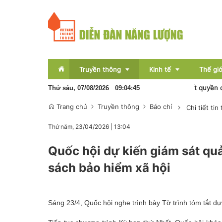
Truyền thông
Kinh tế
Thế giớ
Tổng thống Trump ký sắc lệnh mới siết quyền công dân
Thứ sáu, 07/08/2026
09
:
04
:
45
Trang chủ
Truyền thông
Báo chí
Chi tiết tin
Sự kiện
Thị trường
Thứ năm, 23/04/2026
|
13:04
Báo chí
Tài chính
Quốc hội dự kiến giám sát quả
Bất động sản
sách bảo hiểm xã hội
OCOP
Emagazine
Sáng 23/4, Quốc hội nghe trình bày Tờ trình tóm tắt d