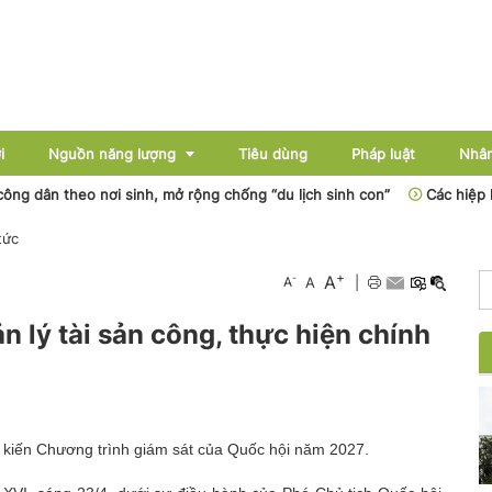
i
Nguồn năng lượng
Tiêu dùng
Pháp luật
Nhân
 theo nơi sinh, mở rộng chống “du lịch sinh con”
Các hiệp hội vận
 tức
Điện
+
A
-
A
A
|
Dầu khí
n lý tài sản công, thực hiện chính
Than - Khoáng sản
Thủy điện
Năng lượng mới
ự kiến Chương trình giám sát của Quốc hội năm 2027.