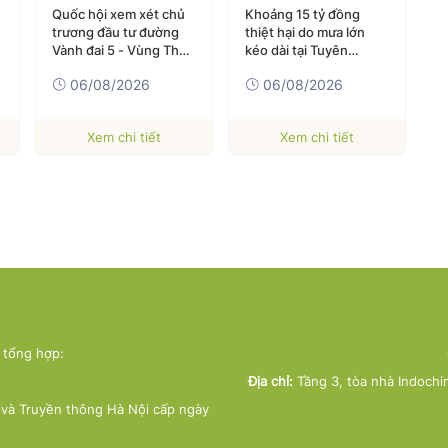
Quốc hội xem xét chủ
Khoảng 15 tỷ đồng
Đ
trương đầu tư đường
thiệt hại do mưa lớn
G
Vành đai 5 - Vùng Thủ
kéo dài tại Tuyên
t
đô Hà Nội
Quang
M
06/08/2026
06/08/2026
Xem chi tiết
Xem chi tiết
ử tổng hợp:
Địa chỉ:
Tầng 3, tòa nhà Indochi
và Truyền thông Hà Nội cấp ngày