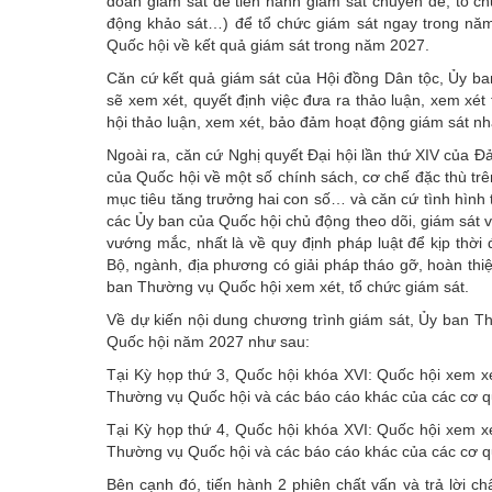
đoàn giám sát để tiến hành giám sát chuyên đề; tổ chứ
động khảo sát…) để tổ chức giám sát ngay trong nă
Quốc hội về kết quả giám sát trong năm 2027.
Căn cứ kết quả giám sát của Hội đồng Dân tộc, Ủy b
sẽ xem xét, quyết định việc đưa ra thảo luận, xem xé
hội thảo luận, xem xét, bảo đảm hoạt động giám sát nhan
Ngoài ra, căn cứ Nghị quyết Đại hội lần thứ XIV của Đả
của Quốc hội về một số chính sách, cơ chế đặc thù trê
mục tiêu tăng trưởng hai con số… và căn cứ tình hình t
các Ủy ban của Quốc hội chủ động theo dõi, giám sát vi
vướng mắc, nhất là về quy định pháp luật để kịp thờ
Bộ, ngành, địa phương có giải pháp tháo gỡ, hoàn thiệ
ban Thường vụ Quốc hội xem xét, tổ chức giám sát.
Về dự kiến nội dung chương trình giám sát, Ủy ban T
Quốc hội năm 2027 như sau:
Tại Kỳ họp thứ 3, Quốc hội khóa XVI: Quốc hội xem 
Thường vụ Quốc hội và các báo cáo khác của các cơ q
Tại Kỳ họp thứ 4, Quốc hội khóa XVI: Quốc hội xem 
Thường vụ Quốc hội và các báo cáo khác của các cơ q
Bên cạnh đó, tiến hành 2 phiên chất vấn và trả lời c