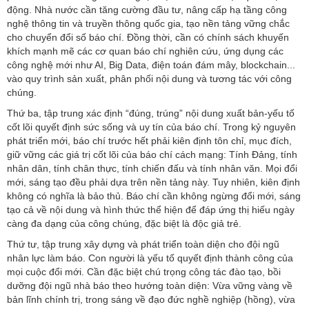
động. Nhà nước cần tăng cường đầu tư, nâng cấp hạ tầng công
nghệ thông tin và truyền thông quốc gia, tạo nền tảng vững chắc
cho chuyển đổi số báo chí. Đồng thời, cần có chính sách khuyến
khích mạnh mẽ các cơ quan báo chí nghiên cứu, ứng dụng các
công nghệ mới như AI, Big Data, điện toán đám mây, blockchain...
vào quy trình sản xuất, phân phối nội dung và tương tác với công
chúng.
Thứ ba, tập trung xác định “đúng, trúng” nội dung xuất bản-yếu tố
cốt lõi quyết định sức sống và uy tín của báo chí. Trong kỷ nguyên
phát triển mới, báo chí trước hết phải kiên định tôn chỉ, mục đích,
giữ vững các giá trị cốt lõi của báo chí cách mạng: Tính Đảng, tính
nhân dân, tính chân thực, tính chiến đấu và tính nhân văn. Mọi đổi
mới, sáng tạo đều phải dựa trên nền tảng này. Tuy nhiên, kiên định
không có nghĩa là bảo thủ. Báo chí cần không ngừng đổi mới, sáng
tạo cả về nội dung và hình thức thể hiện để đáp ứng thị hiếu ngày
càng đa dạng của công chúng, đặc biệt là độc giả trẻ.
Thứ tư, tập trung xây dựng và phát triển toàn diện cho đội ngũ
nhân lực làm báo. Con người là yếu tố quyết định thành công của
mọi cuộc đổi mới. Cần đặc biệt chú trọng công tác đào tạo, bồi
dưỡng đội ngũ nhà báo theo hướng toàn diện: Vừa vững vàng về
bản lĩnh chính trị, trong sáng về đạo đức nghề nghiệp (hồng), vừa