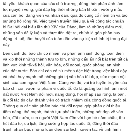
tất yếu, khách quan của các chủ trương, đồng thời phản ánh tâm
tư, nguyện vọng, giải đáp kịp thời những băn khoăn, vướng mắc
của cán bộ, đảng viên và nhân dân, qua đó củng cố niềm tin và tạo
sự ủng hộ rộng rãi. Việc tuyên truyền hiệu quả về công tác chuẩn
bị Đại hội đại biểu lần thứ XIV của Đảng, làm rõ những điểm mới,
những vấn đề lý luận và thực tiễn đặt ra, chính là góp phần huy
động trí tuệ, tâm huyết của toàn dân vào sự kiện chính trị trọng đại
này.
Bên cạnh đó, báo chí có nhiệm vụ phản ánh sinh động, toàn diện
và kịp thời những thành tựu to lớn, những dấu ấn nổi bật trên tất cả
lĩnh vực kinh tế-xã hội, văn hóa, đối ngoại, quốc phòng, an ninh
của đất nước. Báo chí còn có sứ mệnh đặc biệt trong việc khơi dậy
và phát huy mạnh mẽ những giá trị văn hóa tốt đẹp, sức mạnh nội
sinh của con người Việt Nam. Cùng với đó, vai trò tuyên truyền của
báo chí còn vươn ra phạm vi quốc tế, đó là quảng bá hình ảnh một
đất nước Việt Nam đổi mới, năng động, hội nhập sâu rộng, là bạn,
là đối tác tin cậy, thành viên có trách nhiệm của cộng đồng quốc tế.
Thông qua các sản phẩm báo chí đối ngoại góp phần giới thiệu
tiềm năng, thế mạnh, thành tựu phát triển, những nét đẹp về văn
hóa, đất nước, con người Việt Nam đến với bạn bè năm châu, thu
hút đầu tư, du lịch, tăng cường hợp tác quốc tế, đồng thời đấu
tranh phản bác những luận điệu sai lệch, xuyên tạc về tình hình