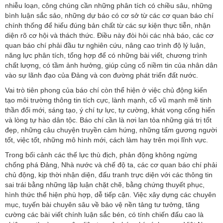
nhiễu loạn, công chúng cần những phân tích có chiều sâu, những
bình luận sắc sảo, những dự báo có cơ sở từ các cơ quan báo chí
chính thống để hiểu đúng bản chất từ các sự kiện thực tiễn, nhận
diện rõ cơ hội và thách thức. Điều này đòi hỏi các nhà báo, các cơ
quan báo chí phải đầu tư nghiên cứu, nâng cao trình độ lý luận,
năng lực phân tích, tổng hợp để có những bài viết, chương trình
chất lượng, có tầm ảnh hưởng, giúp củng cố niềm tin của nhân dân
vào sự lãnh đạo của Đảng và con đường phát triển đất nước.
Vai trò tiên phong của báo chí còn thể hiện ở việc chủ động kiến
tạo môi trường thông tin tích cực, lành mạnh, cổ vũ mạnh mẽ tinh
thần đổi mới, sáng tạo, ý chí tự lực, tự cường, khát vọng cống hiến
và lòng tự hào dân tộc. Báo chí cần là nơi lan tỏa những giá trị tốt
đẹp, những câu chuyện truyền cảm hứng, những tấm gương người
tốt, việc tốt, những mô hình mới, cách làm hay trên mọi lĩnh vực.
Trong bối cảnh các thế lực thù địch, phản động không ngừng
chống phá Đảng, Nhà nước và chế độ ta, các cơ quan báo chí phải
chủ động, kịp thời nhận diện, đấu tranh trực diện với các thông tin
sai trái bằng những lập luận chặt chẽ, bằng chứng thuyết phục,
hình thức thể hiện phù hợp, dễ tiếp cận. Việc xây dựng các chuyên
mục, tuyến bài chuyên sâu về bảo vệ nền tảng tư tưởng, tăng
cường các bài viết chính luận sắc bén, có tính chiến đấu cao là