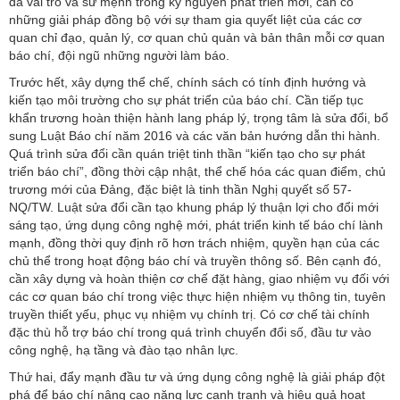
đa vai trò và sứ mệnh trong kỷ nguyên phát triển mới, cần có
những giải pháp đồng bộ với sự tham gia quyết liệt của các cơ
quan chỉ đạo, quản lý, cơ quan chủ quản và bản thân mỗi cơ quan
báo chí, đội ngũ những người làm báo.
Trước hết, xây dựng thể chế, chính sách có tính định hướng và
kiến tạo môi trường cho sự phát triển của báo chí. Cần tiếp tục
khẩn trương hoàn thiện hành lang pháp lý, trọng tâm là sửa đổi, bổ
sung Luật Báo chí năm 2016 và các văn bản hướng dẫn thi hành.
Quá trình sửa đổi cần quán triệt tinh thần “kiến tạo cho sự phát
triển báo chí”, đồng thời cập nhật, thể chế hóa các quan điểm, chủ
trương mới của Đảng, đặc biệt là tinh thần Nghị quyết số 57-
NQ/TW. Luật sửa đổi cần tạo khung pháp lý thuận lợi cho đổi mới
sáng tạo, ứng dụng công nghệ mới, phát triển kinh tế báo chí lành
mạnh, đồng thời quy định rõ hơn trách nhiệm, quyền hạn của các
chủ thể trong hoạt động báo chí và truyền thông số. Bên cạnh đó,
cần xây dựng và hoàn thiện cơ chế đặt hàng, giao nhiệm vụ đối với
các cơ quan báo chí trong việc thực hiện nhiệm vụ thông tin, tuyên
truyền thiết yếu, phục vụ nhiệm vụ chính trị. Có cơ chế tài chính
đặc thù hỗ trợ báo chí trong quá trình chuyển đổi số, đầu tư vào
công nghệ, hạ tầng và đào tạo nhân lực.
Thứ hai, đẩy mạnh đầu tư và ứng dụng công nghệ là giải pháp đột
phá để báo chí nâng cao năng lực cạnh tranh và hiệu quả hoạt