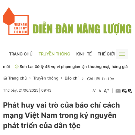
TRANG CHỦ
TRUYỀN THÔNG
KINH TẾ
THẾ GIỚI
NGUỒN
Toggle
naviga
Sơn La: Xử lý 45 vụ vi phạm gian lận thương mại, hàng giả
Phân c
Trang chủ
Truyền thông
Báo chí
Chi tiết tin tức
+
A
-
Thứ bảy, 21/06/2025
|
09:43
A
A
|
Phát huy vai trò của báo chí cách
mạng Việt Nam trong kỷ nguyên
phát triển của dân tộc