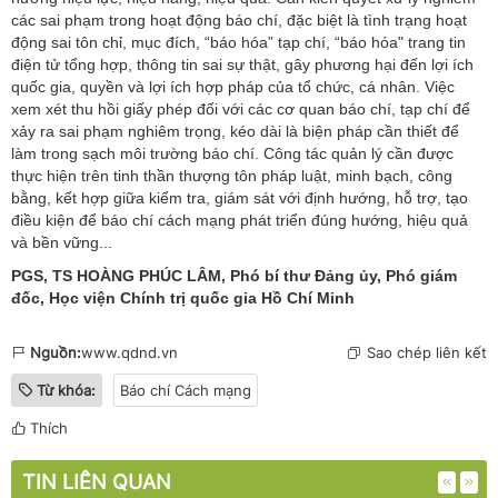
các sai phạm trong hoạt động báo chí, đặc biệt là tình trạng hoạt
động sai tôn chỉ, mục đích, “báo hóa” tạp chí, “báo hóa" trang tin
điện tử tổng hợp, thông tin sai sự thật, gây phương hại đến lợi ích
quốc gia, quyền và lợi ích hợp pháp của tổ chức, cá nhân. Việc
xem xét thu hồi giấy phép đối với các cơ quan báo chí, tạp chí để
xảy ra sai phạm nghiêm trọng, kéo dài là biện pháp cần thiết để
làm trong sạch môi trường báo chí. Công tác quản lý cần được
thực hiện trên tinh thần thượng tôn pháp luật, minh bạch, công
bằng, kết hợp giữa kiểm tra, giám sát với định hướng, hỗ trợ, tạo
điều kiện để báo chí cách mạng phát triển đúng hướng, hiệu quả
và bền vững...
PGS, TS HOÀNG PHÚC LÂM, Phó bí thư Đảng ủy, Phó giám
đốc, Học viện Chính trị quốc gia Hồ Chí Minh
Nguồn:
www.qdnd.vn
Sao chép liên kết
Từ khóa:
Báo chí Cách mạng
Thích
TIN LIÊN QUAN