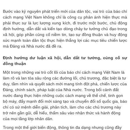
Bước vào kỷ nguyên phát triển mới của dân tộc, vai trò của báo chí
cách mạng Việt Nam không chỉ là công cụ phản ánh hiện thực mà
phải thực sự là lực lượng xung kích, đi trước một bước, chủ động
định hướng, dẫn dắt và kiến tạo dòng chảy tư tưởng chủ đạo trong
xã hội, góp phần củng cố niềm tin, tạo sự đồng thuận và huy động
sức mạnh toàn dân tộc thực hiện thắng lợi các mục tiêu chiến lược
mà Đảng và Nhà nước đã đề ra.
Định hướng dư luận xã hội, dẫn dắt tư tưởng, củng cố sự
đồng thuận
Một trong những vai trò cốt lõi của báo chí cách mạng Việt Nam là
làm rõ và lan tỏa sâu rộng các đường lối, chủ trương, đặc biệt là tư
duy, tầm nhìn và quyết sách mới mang tính đột phá, chiến lược của
Đảng, chính sách, pháp luật của Nhà nước. Trong bối cảnh đất
nước đang thực hiện những cuộc cách mạng về thể chế, tinh gọn
bộ máy, đẩy mạnh đổi mới sáng tạo và chuyển đổi số quốc gia, báo
chí có sứ mệnh diễn giải, phân tích, làm cho các chủ trương này
trở nên gần gũi, dễ hiểu, thấm sâu vào nhận thức và hành động
của mọi tầng lớp nhân dân.
Trong một thế giới biến động, thông tin đa dạng nhưng cũng đầy