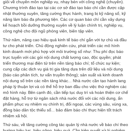
giỏi về chuyên môn nghiệp vụ, nhạy bén với công nghệ (chuyên).
Chương trình đào tạo tại các cơ sở đào tạo báo chí cần được cập
nhật thường xuyên, tăng cường thực hành, trang bị kỹ năng số, kỹ
năng làm báo đa phương tiện. Các cơ quan báo chí cần xây dựng
kế hoạch bồi dưỡng thường xuyên về lý luận chính trị, nghiệp vụ,
công nghệ cho đội ngũ phóng viên, biên tập viên.
Thứ năm, nâng cao hiệu quả kinh tế báo chí gắn với tự chủ và đầu
tư cho phát triển. Chủ động nghiên cứu, phát triển các mô hình
kinh doanh mới phù hợp với môi trường số như: Thu phí đọc báo
trực tuyến với các gói nội dung chất lượng cao, độc quyền; phát
triển thương mại điện tử trên nền tảng báo chí; tổ chức sự kiện;
cung cấp các dịch vụ giá trị gia tăng dựa trên dữ liệu và nội dung
(báo cáo phân tích, tư vấn truyền thông); sản xuất và kinh doanh
nội dung số trên các nền tảng khác... Nhà nước cần tạo hành lang
pháp lý thuận lợi và có thể hỗ trợ ban đầu cho việc thử nghiệm các
mô hình này. Bên cạnh đó, cần tiếp tục duy trì và hoàn thiện cơ chế
đặt hàng, hỗ trợ từ ngân sách nhà nước đối với các nội dung, ấn
phẩm phục vụ nhiệm vụ chính trị, đối ngoại, các vùng sâu, vùng xa,
đồng bào dân tộc thiểu số... bảo đảm báo chí thực hiện tốt trách
nhiệm xã hội.
Thứ sáu, về tăng cường công tác quản lý nhà nước về báo chí theo
hướng hiệu lực, hiệu năng, hiệu quả. Cần kiên quyết xử lý nghiêm