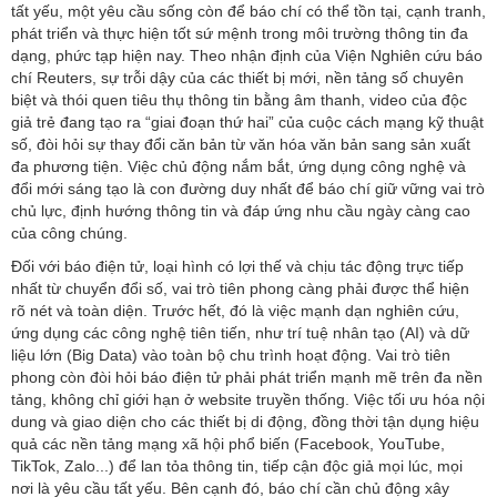
tất yếu, một yêu cầu sống còn để báo chí có thể tồn tại, cạnh tranh,
phát triển và thực hiện tốt sứ mệnh trong môi trường thông tin đa
dạng, phức tạp hiện nay. Theo nhận định của Viện Nghiên cứu báo
chí Reuters, sự trỗi dậy của các thiết bị mới, nền tảng số chuyên
biệt và thói quen tiêu thụ thông tin bằng âm thanh, video của độc
giả trẻ đang tạo ra “giai đoạn thứ hai” của cuộc cách mạng kỹ thuật
số, đòi hỏi sự thay đổi căn bản từ văn hóa văn bản sang sản xuất
đa phương tiện. Việc chủ động nắm bắt, ứng dụng công nghệ và
đổi mới sáng tạo là con đường duy nhất để báo chí giữ vững vai trò
chủ lực, định hướng thông tin và đáp ứng nhu cầu ngày càng cao
của công chúng.
Đối với báo điện tử, loại hình có lợi thế và chịu tác động trực tiếp
nhất từ chuyển đổi số, vai trò tiên phong càng phải được thể hiện
rõ nét và toàn diện. Trước hết, đó là việc mạnh dạn nghiên cứu,
ứng dụng các công nghệ tiên tiến, như trí tuệ nhân tạo (AI) và dữ
liệu lớn (Big Data) vào toàn bộ chu trình hoạt động. Vai trò tiên
phong còn đòi hỏi báo điện tử phải phát triển mạnh mẽ trên đa nền
tảng, không chỉ giới hạn ở website truyền thống. Việc tối ưu hóa nội
dung và giao diện cho các thiết bị di động, đồng thời tận dụng hiệu
quả các nền tảng mạng xã hội phổ biến (Facebook, YouTube,
TikTok, Zalo...) để lan tỏa thông tin, tiếp cận độc giả mọi lúc, mọi
nơi là yêu cầu tất yếu. Bên cạnh đó, báo chí cần chủ động xây