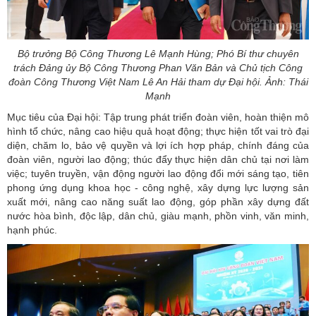
Bộ trưởng Bộ Công Thương Lê Mạnh Hùng; Phó Bí thư chuyên
trách Đảng ủy Bộ Công Thương Phan Văn Bản và Chủ tịch Công
đoàn Công Thương Việt Nam Lê An Hải tham dự Đại hội. Ảnh: Thái
Mạnh
Mục tiêu của Đại hội: Tập trung phát triển đoàn viên, hoàn thiện mô
hình tổ chức, nâng cao hiệu quả hoạt động; thực hiện tốt vai trò đại
diện, chăm lo, bảo vệ quyền và lợi ích hợp pháp, chính đáng của
đoàn viên
, người lao động; thúc đẩy thực hiện dân chủ tại nơi làm
việc; tuyên truyền, vận động người lao động đổi mới sáng tạo, tiên
phong ứng dụng khoa học - công nghệ, xây dựng lực lượng sản
xuất mới, nâng cao năng suất lao động, góp phần xây dựng đất
nước hòa bình, độc lập, dân chủ, giàu mạnh, phồn vinh, văn minh,
hạnh phúc.