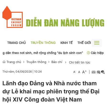
TRANG CHỦ
TRUYỀN THÔNG
KINH TẾ
THẾ GIỚI
NGUỒN
Toggle
naviga
eo nơi sinh, mở rộng chống “du lịch sinh con”
Các hiệp hội vận tả
Trang chủ
Truyền thông
Báo chí
Chi tiết tin tức
+
A
-
Thứ năm, 04/06/2026
|
10:24
A
A
|
Lãnh đạo Đảng và Nhà nước tham
dự Lễ khai mạc phiên trọng thể Đại
hội XIV Công đoàn Việt Nam