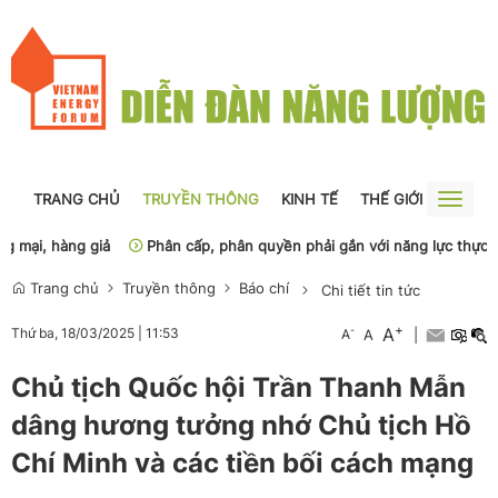
TRANG CHỦ
TRUYỀN THÔNG
KINH TẾ
THẾ GIỚI
NGUỒN
Toggle
naviga
 hàng giả
Phân cấp, phân quyền phải gắn với năng lực thực thi của
Trang chủ
Truyền thông
Báo chí
Chi tiết tin tức
+
A
-
Thứ ba, 18/03/2025
|
11:53
A
A
|
Chủ tịch Quốc hội Trần Thanh Mẫn
dâng hương tưởng nhớ Chủ tịch Hồ
Chí Minh và các tiền bối cách mạng