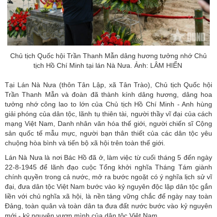
Chủ tịch Quốc hội Trần Thanh Mẫn dâng hương tưởng nhớ Chủ
tịch Hồ Chí Minh tại lán Nà Nưa. Ảnh: LÂM HIỂN
Tại Lán Nà Nưa (thôn Tân Lập, xã Tân Trào), Chủ tịch Quốc hội
Trần Thanh Mẫn và đoàn đã thành kính dâng hương, dâng hoa
tưởng nhớ công lao to lớn của Chủ tịch Hồ Chí Minh - Anh hùng
giải phóng của dân tộc, lãnh tụ thiên tài, người thầy vĩ đại của cách
mạng Việt Nam, Danh nhân văn hóa thế giới, người chiến sĩ Cộng
sản quốc tế mẫu mực, người bạn thân thiết của các dân tộc yêu
chuộng hòa bình và tiến bộ xã hội trên toàn thế giới.
Lán Nà Nưa là nơi Bác Hồ đã ở, làm việc từ cuối tháng 5 đến ngày
22-8-1945 để lãnh đạo cuộc Tổng khởi nghĩa Tháng Tám giành
chính quyền trong cả nước, mở ra bước ngoặt có ý nghĩa lịch sử vĩ
đại, đưa dân tộc Việt Nam bước vào kỷ nguyên độc lập dân tộc gắn
liền với chủ nghĩa xã hội, là nền tảng vững chắc để ngày nay toàn
Đảng, toàn quân và toàn dân ta đưa đất nước bước vào kỷ nguyên
mới - kỷ nguyên vươn mình của dân tộc Việt Nam.