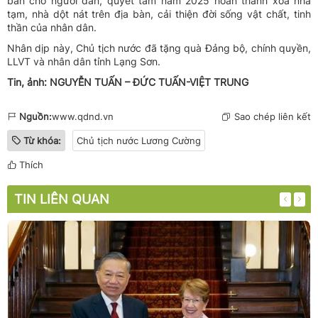
bản cho người dân, quyết tâm năm 2025 hoàn thành xóa nhà
tạm, nhà dột nát trên địa bàn, cải thiện đời sống vật chất, tinh
thần của nhân dân.
Nhân dịp này, Chủ tịch nước đã tặng quà Đảng bộ, chính quyền,
LLVT và nhân dân tỉnh Lạng Sơn.
Tin, ảnh: NGUYỄN TUẤN – ĐỨC TUẤN-VIỆT TRUNG
Nguồn:
www.qdnd.vn
Sao chép liên kết
Từ khóa:
Chủ tịch nước Lương Cường
Thích
TIN LIÊN QUAN