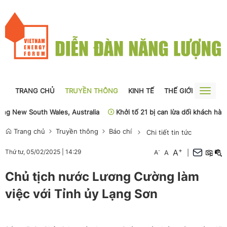
TRANG CHỦ
TRUYỀN THÔNG
KINH TẾ
THẾ GIỚI
NGUỒN
Toggle
naviga
 South Wales, Australia
Khởi tố 21 bị can lừa dối khách hàng về s
Trang chủ
Truyền thông
Báo chí
Chi tiết tin tức
+
A
-
Thứ tư, 05/02/2025
|
14:29
A
A
|
Chủ tịch nước Lương Cường làm
việc với Tỉnh ủy Lạng Sơn