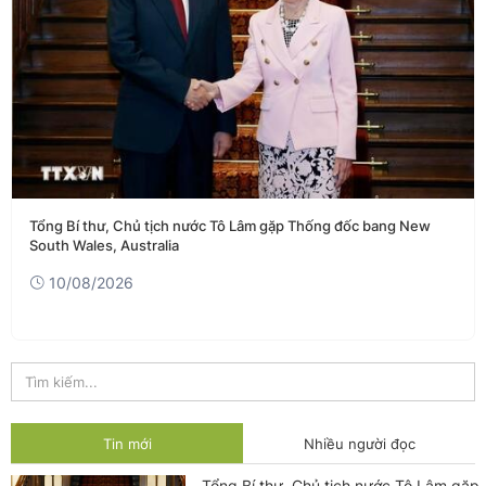
í thư, Chủ tịch nước Tô Lâm gặp Thống đốc bang New
Bộ trưở
Wales, Australia
10/
/08/2026
Tin mới
Nhiều người đọc
Tổng Bí thư, Chủ tịch nước Tô Lâm gặp