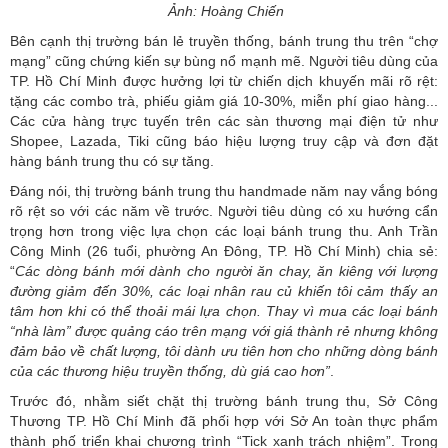
Ảnh: Hoàng Chiến
Bên cạnh thị trường bán lẻ truyền thống, bánh trung thu trên “chợ
mạng” cũng chứng kiến sự bùng nổ mạnh mẽ. Người tiêu dùng của
TP. Hồ Chí Minh được hưởng lợi từ chiến dịch khuyến mãi rõ rệt:
tặng các combo trà, phiếu giảm giá 10-30%, miễn phí giao hàng...
Các cửa hàng trực tuyến trên các sàn thương mại điện tử như
Shopee, Lazada, Tiki cũng báo hiệu lượng truy cập và đơn đặt
hàng bánh trung thu có sự tăng.
Đáng nói, thị trường bánh trung thu handmade năm nay vắng bóng
rõ rệt so với các năm về trước. Người tiêu dùng có xu hướng cẩn
trọng hơn trong việc lựa chọn các loại bánh trung thu. Anh Trần
Công Minh (26 tuổi, phường An Đông, TP. Hồ Chí Minh) chia sẻ:
“
Các
dòng bánh mới dành cho người ăn chay, ăn kiêng với lượng
đường giảm đến 30%, các loại nhân rau củ khiến tôi cảm thấy an
tâm hơn khi có thể thoải mái lựa chọn. Thay vì mua các loại bánh
“nhà làm” được quảng cáo trên mạng với giá thành rẻ nhưng không
đảm bảo về chất lượng, tôi dành ưu tiên hơn cho những dòng bánh
của các thương hiệu truyền thống, dù giá cao hơn”
.
Trước đó, nhằm siết chặt thị trường bánh trung thu, Sở Công
Thương TP. Hồ Chí Minh đã phối hợp với Sở An toàn thực phẩm
thành phố triển khai chương trình “Tick xanh trách nhiệm”. Trong