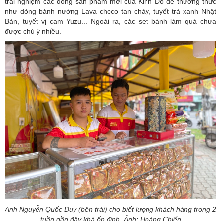
trải nghiệm các dòng sản phẩm mới của Kinh Đô để thưởng thức
như dòng bánh nướng Lava choco tan chảy, tuyết trà xanh Nhật
Bản, tuyết vị cam Yuzu... Ngoài ra, các set bánh làm quà chưa
được chú ý nhiều.
Anh Nguyễn Quốc Duy (bên trái) cho biết lượng khách hàng trong 2
tuần gần đây khá ổn định. Ảnh: Hoàng Chiến