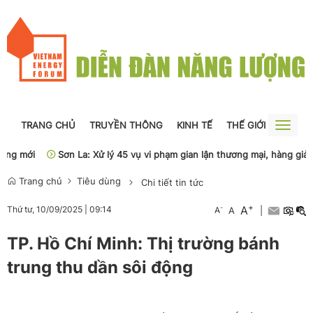
TRANG CHỦ
TRUYỀN THÔNG
KINH TẾ
THẾ GIỚI
NGUỒN
Toggle
naviga
i
Sơn La: Xử lý 45 vụ vi phạm gian lận thương mại, hàng giả
Ph
Trang chủ
Tiêu dùng
Chi tiết tin tức
+
A
-
Thứ tư, 10/09/2025
|
09:14
A
A
|
TP. Hồ Chí Minh: Thị trường bánh
trung thu dần sôi động