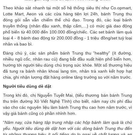
Theo khảo sát nhanh tại một số hệ thống siêu thị như Co.opmart,
Lotte Mart, Aeon và các cửa hàng tiện lợi 24h, bánh Trung thu
đóng gói sẵn vẫn chiếm thế chủ đạo. Trong đó, các loại bánh
truyền thống (nhân đậu xanh, thập cẩm,…) có mức giá dao động
phổ biến từ 40.000 đến 100.000 đồng/chiếc. Các set bánh làm quà
loại 4 - 8 bánh dao động từ 200.000 đồng - 1 triệu đồng/set tuỳ loại
nhân và bao bì.
Đáng chú ý, các sản phẩm bánh Trung thu “healthy” (ít đường,
nhiều ngũ cốc, nhân rau củ) đang bắt đầu xuất hiện phổ biến hơn,
hướng tới người tiêu dùng chú trọng sức khỏe. Một số thương hiệu
đã tung ra bánh nhân khoai lang tím, nhân trà xanh kết hợp hạt
chia, ghi nhận lượng đặt hàng online tăng trưởng so với năm trước.
Người tiêu dùng dè dặt
Trong khi đó, chị Nguyễn Tuyết Mai, (tiểu thương bán bánh Trung
thu trên đường Xô Viết Nghệ Tĩnh) cho biết, năm nay chi phí đầu
vào cho các nguyên liệu làm bánh Trung thu cao hơn năm trước, vì
vậy giá bánh cũng có phần nhỉnh hơn.
“
Năm
nay, cửa hàng tập trung nhập các hộp bánh làm quà là chủ
yếu. Người tiêu dùng dè dặt hơn với các dòng bánh Trung thu đến
từ những thương hiệu ít nổi tiếng do lo ngại về chất lượng và an